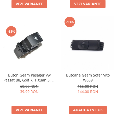
VEZI VARIANTE
VEZI VARIANTE
Spray Curatare Frane
Produse Intretinere si Detailing
Lubrifianti si Spray-uri de Curatare
-13%
Curatare si Detailing Interior
-33%
Vopsitorie, Chituri si Adezivi
Curatare si Detailing Exterior
Articole Auto Sezoniere
Produse de Iarna
Cabluri Pornire
Produse de Vara
Buton Geam Pasager Vw
Butoane Geam Sofer Vito
Passat B8, Golf 7, Tiguan 3, T-
W639
Blog
Roc, Touran etc
60,00 RON
165,00 RON
39,99 RON
144,00 RON
VEZI VARIANTE
ADAUGA IN COS