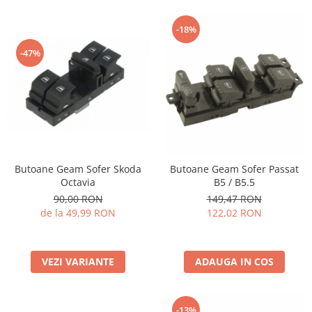
-18%
-47%
Butoane Geam Sofer Skoda
Butoane Geam Sofer Passat
Octavia
B5 / B5.5
90,00 RON
149,47 RON
de la 49,99 RON
122,02 RON
VEZI VARIANTE
ADAUGA IN COS
-13%