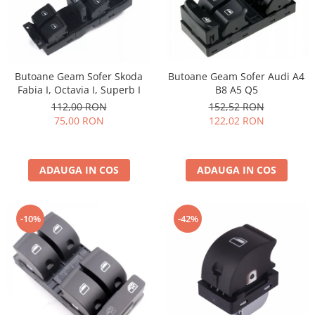
Butoane Geam Sofer Audi A4
Butoane Geam Sofer Skoda
B8 A5 Q5
Fabia I, Octavia I, Superb I
152,52 RON
112,00 RON
122,02 RON
75,00 RON
ADAUGA IN COS
ADAUGA IN COS
-10%
-42%