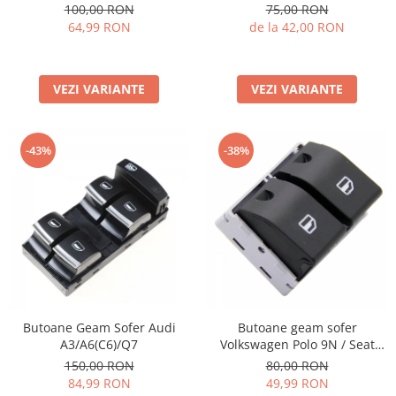
Tiguan, Touareg, Polo
Accesorii Electronice Auto
100,00 RON
75,00 RON
64,99 RON
de la 42,00 RON
Incarcatoare Auto
Accesorii pentru Roti si Anvelope
Husa Anvelope
VEZI VARIANTE
VEZI VARIANTE
Truse Chei
Organizatoare Auto
-43%
-38%
Iluminat Auto
Semnalizari
Faruri Ceata
Proiectoare
Accesorii LED
Becuri Auto
Piese Auto
Butoane Geam Sofer Audi
Butoane geam sofer
A3/A6(C6)/Q7
Volkswagen Polo 9N / Seat
Piese Caroserie
Cordoba II , Ibiza III
150,00 RON
80,00 RON
Amortizoare Capota
84,99 RON
49,99 RON