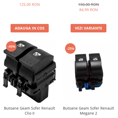
125,00 RON
150,00 RON
84,99 RON
ADAUGA IN COS
VEZI VARIANTE
-45%
-25%
Butoane Geam Sofer Renault
Butoane Geam Sofer Renault
Megane 2
Clio II