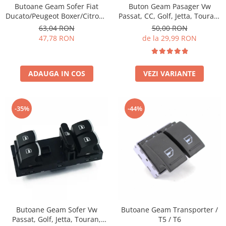
Butoane Geam Sofer Fiat
Buton Geam Pasager Vw
Schimbatoare Viteze
Ducato/Peugeot Boxer/Citroen
Passat, CC, Golf, Jetta, Touran,
Accesorii Auto
Jumper
etc
63,04 RON
50,00 RON
Accesorii Auto Exterior
47,78 RON
de la 29,99 RON
Husa Auto / Prelata Auto
Paravanturi Auto / Deflectoare Aer
ADAUGA IN COS
VEZI VARIANTE
Capace Roti
Accesorii Interior Auto
Inchidere Centralizata
-35%
-44%
Huse Auto
Huse Scaune Auto
Husa Volan
Tavite Portbagaj Dedicate
Covorase Auto/ Presuri Auto
Seturi Interior
Accesorii Siguranta Auto
Butoane Geam Sofer Vw
Butoane Geam Transporter /
Carcasa Cheie
Passat, Golf, Jetta, Touran,
T5 / T6