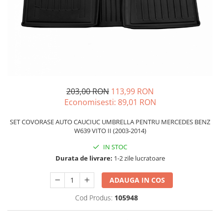
Schimbatoare Viteze
Accesorii Auto
Accesorii Auto Exterior
Husa Auto / Prelata Auto
Paravanturi Auto / Deflectoare Aer
Capace Roti
Accesorii Interior Auto
203,00 RON
113,99 RON
Economisesti:
89,01
RON
Inchidere Centralizata
Huse Auto
SET COVORASE AUTO CAUCIUC UMBRELLA PENTRU MERCEDES BENZ
Huse Scaune Auto
W639 VITO II (2003-2014)
Husa Volan
IN STOC
Tavite Portbagaj Dedicate
Durata de livrare:
1-2 zile lucratoare
Covorase Auto/ Presuri Auto
ADAUGA IN COS
Seturi Interior
Accesorii Siguranta Auto
Cod Produs:
105948
Carcasa Cheie