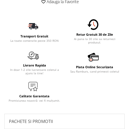
Adauga la Favorite
Accesorii Electronice Auto
Incarcatoare Auto
Accesorii pentru Roti si Anvelope
Husa Anvelope
Retur Gratuit 30 de Zile
Truse Chei
Transport Gratuit
Ai pana la 30 zile sa returnezi
La toate comenzile peste 350 RON
produsul.
Organizatoare Auto
Iluminat Auto
Semnalizari
Livrare Rapida
Plata Online Securizata
Faruri Ceata
In doar 1-2 zile lucratoare coletul a
Sau Ramburs, cand primesti coletul
ajuns la tine!
Proiectoare
Accesorii LED
Becuri Auto
Calitate Garantata
Promisiunea noastră: vei fi mulțumit.
Piese Auto
Piese Caroserie
PACHETE SI PROMOTII
Amortizoare Capota