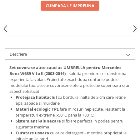
Spray Curatare Frane
CUMPARA-LE IMPREUNA
Produse Intretinere si Detailing
Lubrifianti si Spray-uri de Curatare
Curatare si Detailing Interior
Vopsitorie, Chituri si Adezivi
Curatare si Detailing Exterior
Descriere
Articole Auto Sezoniere
Set covorase auto cauciuc UMBRELLA pentru Mercedes
Produse de Iarna
Benz W639 Vito II (2003-2014)
- solutia premium ce transforma
experienta la volan. Proiectate exact dupa conturile podelei
Cabluri Pornire
modelului tau, aceste covorasene ofera protectie superioara si un
Produse de Vara
aspect sofisticat.
Protejaza habitaclul
cu bordura inalta de 3 cm care retine
Blog
apa, zapada si murdarie
Material ecologic TPE
fara mirosuri neplacute, rezistent la
temperaturi extreme (-50°C pana la +80°C)
Sistem anti-alunecare
si fixare perfecta in podea pentru
siguranta maxima
Curatare usoara
cu orice detergent - mentine proprietatile
inițiale ani la rand