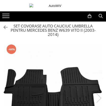
Toate Produsele
Oferta Saptamanii
SET COVORASE AUTO CAUCIUC UMBRELLA
PENTRU MERCEDES BENZ W639 VITO II (2003-
Butoane
2014)
Butoane Geam
Bloc Lumini
-44%
Butoane Reglare Oglinzi
Seturi Butoane
Butoane Blocare/Deblocare
Buton Frana
Buton Clapeta Rezervor
Buton Portbagaj
Alte Butoane/Comutatoare
Butoane Semnalizare