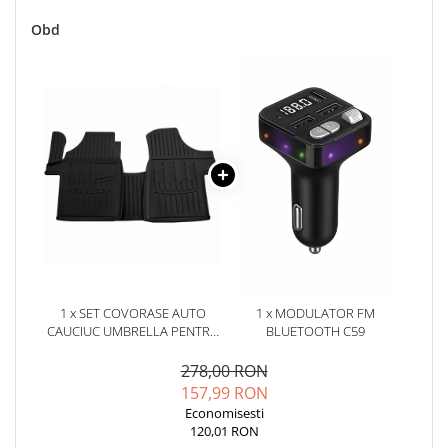
Oglinzi
Pompa Spalator Parbriz
Obd
Accesorii Camioane
Lampi si Proiectoare Camion
Marcaje si Echipamente de
Siguranta
Accesorii Cabina Camion
Echipamente Electrice si
Pneumatice
Echipamente ADR si Utilitare
Uleiuri si Lichide Auto
Aditivi Auto
1 x SET COVORASE AUTO
1 x MODULATOR FM
CAUCIUC UMBRELLA PENTRU
BLUETOOTH C59
Aditivi Combustibil
MERCEDES BENZ W639 VITO II
Aditivi Ulei Motor
(2003-2014)
278,00 RON
Aditivi DPF, Sistem Racire si
157,99 RON
Servodirectie
Economisesti
120,01 RON
Antigel