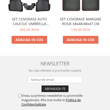
SET COVORASE AUTO
SET COVORASE MARGINE
CAUCIUC UMBRELLA
ROSIE 68x48/48x47 CM
PENTRU VW POLO V (6R / 6C
282,00 RON
134,00 RON
/ 61) 2009-2017
ADAUGA IN COS
ADAUGA IN COS
NEWSLETTER
Nu rata ofertele si promotiile noastre
Vreau sa primesc newsletter cu promotiile
magazinului. Afla mai multe in
Politica de
Confidentialitate