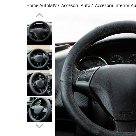
Home AutoMIV /
Accesorii Auto /
Accesorii Interior A
Schimbatoare Viteze
Accesorii Auto
Accesorii Auto Exterior
Husa Auto / Prelata Auto
Paravanturi Auto / Deflectoare Aer
Capace Roti
Accesorii Interior Auto
Inchidere Centralizata
Huse Auto
Huse Scaune Auto
Husa Volan
Tavite Portbagaj Dedicate
Covorase Auto/ Presuri Auto
Seturi Interior
Accesorii Siguranta Auto
Carcasa Cheie