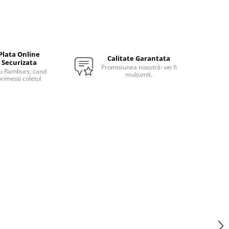
Plata Online
Calitate Garantata
Securizata
Promisiunea noastră: vei fi
u Ramburs, cand
mulțumit.
rimesti coletul