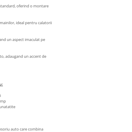
 standard, oferind o montare
inilor, ideal pentru calatorii
nand un aspect imaculat pe
auto, adaugand un accent de
u:
i
timp
unatatite
esoriu auto care combina