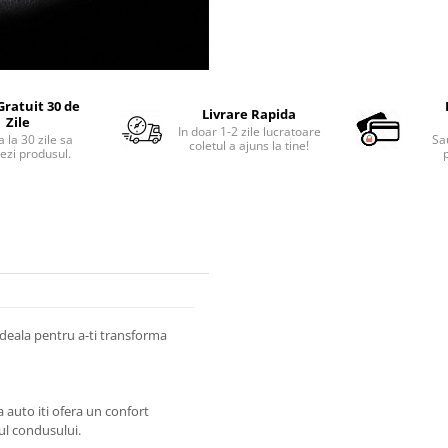
Gratuit 30 de
Livrare Rapida
Zile
In doar 1-2 zile lucratoare
 la 30 zile sa
Sa
coletul a ajuns la tine!
ezi produsul.
p
ideala pentru a-ti transforma
a auto iti ofera un confort
ul condusului.