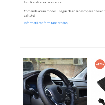
functionalitatea cu estetica.
Spray Curatare Frane
Comanda acum modelul negru clasic si descopera diferenta
Produse Intretinere si Detailing
calitate!
Lubrifianti si Spray-uri de Curatare
Informatii conformitate produs
Curatare si Detailing Interior
Vopsitorie, Chituri si Adezivi
Curatare si Detailing Exterior
Articole Auto Sezoniere
Produse de Iarna
Cabluri Pornire
-47%
Produse de Vara
Blog