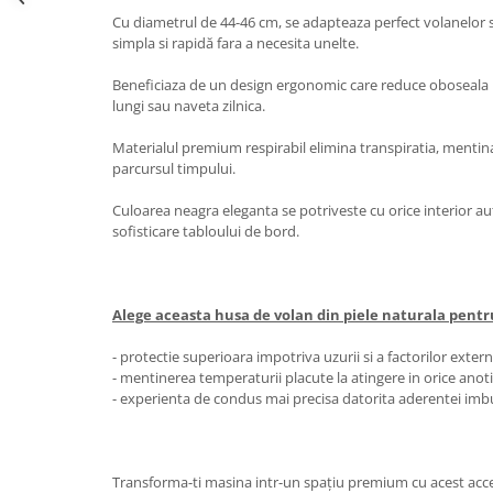
Oglinzi
Cu diametrul de 44-46 cm, se adapteaza perfect volanelor
Pompa Spalator Parbriz
simpla si rapidă fara a necesita unelte.
Accesorii Camioane
Beneficiaza de un design ergonomic care reduce oboseala ma
Lampi si Proiectoare Camion
lungi sau naveta zilnica.
Marcaje si Echipamente de
Materialul premium respirabil elimina transpiratia, menti
Siguranta
parcursul timpului.
Accesorii Cabina Camion
Culoarea neagra eleganta se potriveste cu orice interior 
Echipamente Electrice si
sofisticare tabloului de bord.
Pneumatice
Echipamente ADR si Utilitare
Uleiuri si Lichide Auto
Alege aceasta husa de volan din piele naturala pentr
Aditivi Auto
- protectie superioara impotriva uzurii si a factorilor extern
Aditivi Combustibil
- mentinerea temperaturii placute la atingere in orice ano
Aditivi Ulei Motor
- experienta de condus mai precisa datorita aderentei imb
Aditivi DPF, Sistem Racire si
Servodirectie
Antigel
Transforma-ti masina intr-un spațiu premium cu acest acc