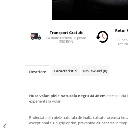
Accesorii Electronice Auto
Incarcatoare Auto
Accesorii pentru Roti si Anvelope
Husa Anvelope
Retur 
Transport Gratuit
Truse Chei
La toate comenzile peste
Ai pana
350 RON
Organizatoare Auto
return
Iluminat Auto
Semnalizari
Faruri Ceata
Caracteristici
Review-uri
(0)
Descriere
Proiectoare
Accesorii LED
Becuri Auto
Husa volan piele naturala negru 44-46 cm
este solutia 
experienta la volan.
Piese Auto
Piese Caroserie
Proiectata din piele naturala de inalta calitate, aceasta hus
Amortizoare Capota
exceptional si un grip optim, prevenind alunecarile in timp