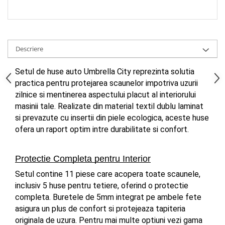
Spray Curatare Frane
Produse Intretinere si Detailing
Lubrifianti si Spray-uri de Curatare
Descriere
Curatare si Detailing Interior
Vopsitorie, Chituri si Adezivi
Setul de huse auto Umbrella City reprezinta solutia 
practica pentru protejarea scaunelor impotriva uzurii 
Curatare si Detailing Exterior
zilnice si mentinerea aspectului placut al interiorului 
Articole Auto Sezoniere
masinii tale. Realizate din material textil dublu laminat 
Produse de Iarna
si prevazute cu insertii din piele ecologica, aceste huse 
Cabluri Pornire
ofera un raport optim intre durabilitate si confort.
Produse de Vara
Blog
Protectie Completa pentru Interior
Setul contine 11 piese care acopera toate scaunele, 
inclusiv 5 huse pentru tetiere, oferind o protectie 
completa. Buretele de 5mm integrat pe ambele fete 
asigura un plus de confort si protejeaza tapiteria 
originala de uzura. Pentru mai multe optiuni vezi gama 