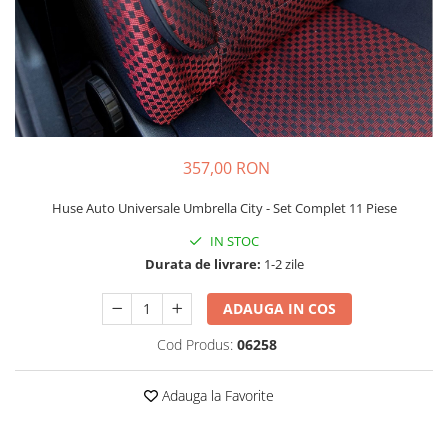
Schimbatoare Viteze
Accesorii Auto
Accesorii Auto Exterior
Husa Auto / Prelata Auto
Paravanturi Auto / Deflectoare Aer
Capace Roti
357,00 RON
Accesorii Interior Auto
Huse Auto Universale Umbrella City - Set Complet 11 Piese
Inchidere Centralizata
Huse Auto
IN STOC
Durata de livrare:
1-2 zile
Huse Scaune Auto
Husa Volan
ADAUGA IN COS
Tavite Portbagaj Dedicate
Covorase Auto/ Presuri Auto
Cod Produs:
06258
Seturi Interior
Accesorii Siguranta Auto
Adauga la Favorite
Carcasa Cheie