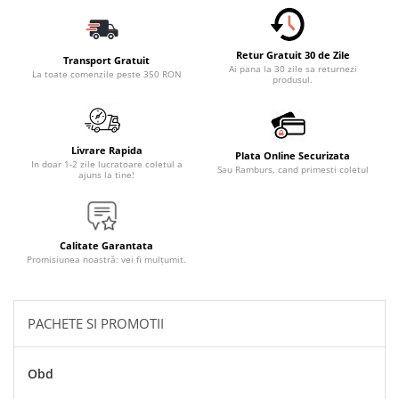
Accesorii Electronice Auto
Incarcatoare Auto
Retur Gratuit 30 de Zile
Accesorii pentru Roti si Anvelope
Transport Gratuit
Ai pana la 30 zile sa returnezi
La toate comenzile peste 350 RON
produsul.
Husa Anvelope
Truse Chei
Organizatoare Auto
Livrare Rapida
Plata Online Securizata
Iluminat Auto
In doar 1-2 zile lucratoare coletul a
Sau Ramburs, cand primesti coletul
ajuns la tine!
Semnalizari
Faruri Ceata
Proiectoare
Calitate Garantata
Promisiunea noastră: vei fi mulțumit.
Accesorii LED
Becuri Auto
PACHETE SI PROMOTII
Piese Auto
Piese Caroserie
Obd
Amortizoare Capota