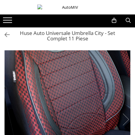
Toate Produsele
Oferta Saptamanii
Huse Auto Universale Umbrella City - Set
Complet 11 Piese
Butoane
Butoane Geam
Bloc Lumini
Butoane Reglare Oglinzi
Seturi Butoane
Butoane Blocare/Deblocare
Buton Frana
Buton Clapeta Rezervor
Buton Portbagaj
Alte Butoane/Comutatoare
Butoane Semnalizare