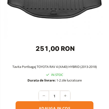
Auto
Accesorii Auto Exterior
Husa Auto / Prelata Auto
Paravanturi Auto / Deflectoare Aer
Capace Roti
Accesorii Interior Auto
Inchidere Centralizata
Huse Auto
251,00 RON
Huse Scaune Auto
Husa Volan
Tavite Portbagaj Dedicate
Tavita Portbagaj TOYOTA RAV 4 (XA40) HYBRID (2013-2018)
Covorase Auto/ Presuri Auto
IN STOC
Seturi Interior
Durata de livrare:
1-2 zile lucratoare
Accesorii Siguranta Auto
Carcasa Cheie
Accesorii Electronice Auto
ADAUGA IN COS
Incarcatoare Auto