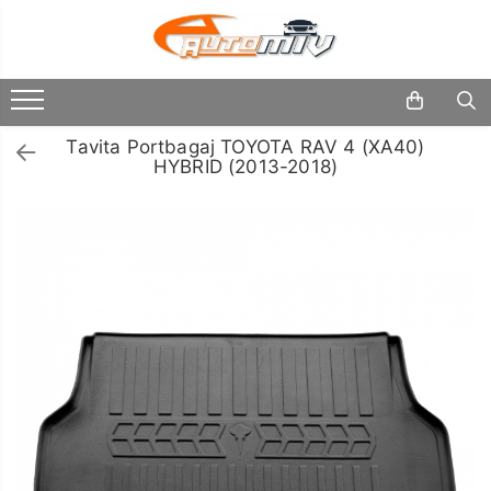
Toate Produsele
Oferta Saptamanii
Tavita Portbagaj TOYOTA RAV 4 (XA40)
Butoane
HYBRID (2013-2018)
Butoane Geam
Schimbatoare
Viteze
Bloc Lumini
Accesorii
Butoane Reglare Oglinzi
Auto
Iluminat
Seturi Butoane
Auto
Butoane Blocare/Deblocare
Piese
Buton Frana
Auto
Accesorii
Buton Clapeta Rezervor
Camioane
Buton Portbagaj
Uleiuri
Alte Butoane/Comutatoare
si
Lichide
Butoane Semnalizare