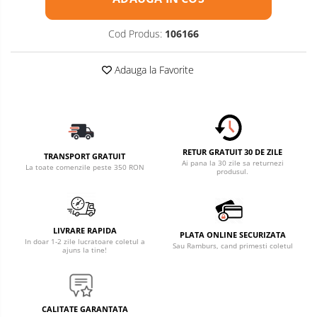
Accesorii pentru Roti si Anvelope
Cod Produs:
106166
Husa Anvelope
Truse Chei
Adauga la Favorite
Organizatoare Auto
Semnalizari
Produse
Intretinere si
Faruri Ceata
Detailing
Articole Auto
Proiectoare
Sezoniere
RETUR GRATUIT 30 DE ZILE
TRANSPORT GRATUIT
Ai pana la 30 zile sa returnezi
La toate comenzile peste 350 RON
Blog
Accesorii LED
produsul.
Becuri Auto
Piese Caroserie
LIVRARE RAPIDA
Amortizoare Capota
PLATA ONLINE SECURIZATA
In doar 1-2 zile lucratoare coletul a
Sau Ramburs, cand primesti coletul
ajuns la tine!
Oglinzi
Pompa Spalator Parbriz
Lampi si Proiectoare Camion
CALITATE GARANTATA