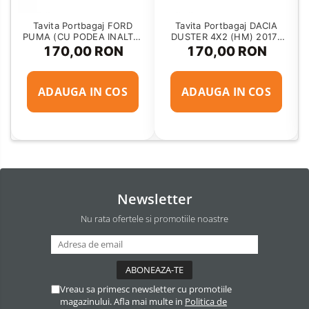
Tavita Portbagaj FORD
Tavita Portbagaj DACIA
PUMA (CU PODEA INALTA)
DUSTER 4X2 (HM) 2017-
2019-
2022
170,00 RON
170,00 RON
ADAUGA IN COS
ADAUGA IN COS
Newsletter
Nu rata ofertele si promotiile noastre
Vreau sa primesc newsletter cu promotiile
magazinului. Afla mai multe in
Politica de