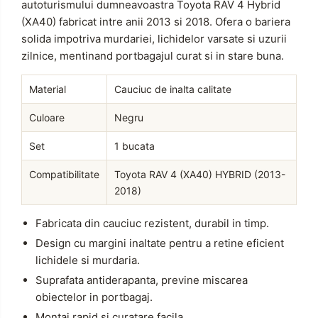
autoturismului dumneavoastra Toyota RAV 4 Hybrid
(XA40) fabricat intre anii 2013 si 2018. Ofera o bariera
solida impotriva murdariei, lichidelor varsate si uzurii
zilnice, mentinand portbagajul curat si in stare buna.
Material
Cauciuc de inalta calitate
Culoare
Negru
Set
1 bucata
Compatibilitate
Toyota RAV 4 (XA40) HYBRID (2013-
2018)
Fabricata din cauciuc rezistent, durabil in timp.
Design cu margini inaltate pentru a retine eficient
lichidele si murdaria.
Suprafata antiderapanta, previne miscarea
obiectelor in portbagaj.
Montaj rapid si curatare facila.