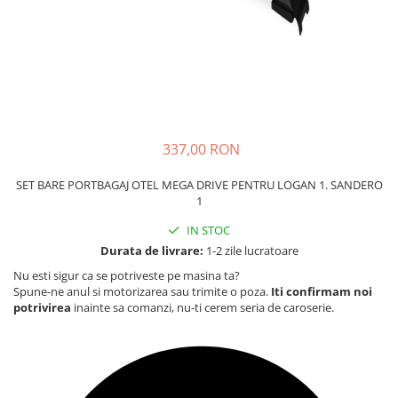
Carcasa Cheie
Accesorii Electronice Auto
Incarcatoare Auto
Accesorii pentru Roti si Anvelope
Husa Anvelope
Truse Chei
337,00 RON
Organizatoare Auto
SET BARE PORTBAGAJ OTEL MEGA DRIVE PENTRU LOGAN 1. SANDERO
1
IN STOC
Durata de livrare:
1-2 zile lucratoare
Nu esti sigur ca se potriveste pe masina ta?
Spune-ne anul si motorizarea sau trimite o poza.
Iti confirmam noi
potrivirea
inainte sa comanzi, nu-ti cerem seria de caroserie.