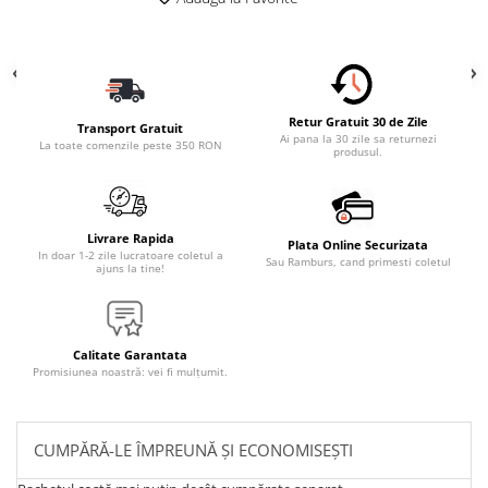
Retur Gratuit 30 de Zile
Transport Gratuit
Ai pana la 30 zile sa returnezi
La toate comenzile peste 350 RON
produsul.
Livrare Rapida
Plata Online Securizata
In doar 1-2 zile lucratoare coletul a
Sau Ramburs, cand primesti coletul
ajuns la tine!
Calitate Garantata
Promisiunea noastră: vei fi mulțumit.
CUMPĂRĂ-LE ÎMPREUNĂ ȘI ECONOMISEȘTI