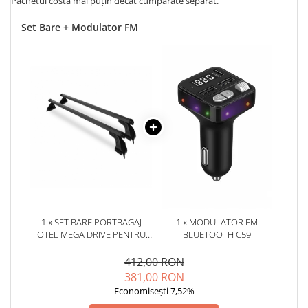
Pachetul costă mai puțin decât cumpărate separat.
Set Bare + Modulator FM
1 x SET BARE PORTBAGAJ
1 x MODULATOR FM
OTEL MEGA DRIVE PENTRU
BLUETOOTH C59
LOGAN 1. SANDERO 1
412,00 RON
381,00 RON
Economisești 7,52%