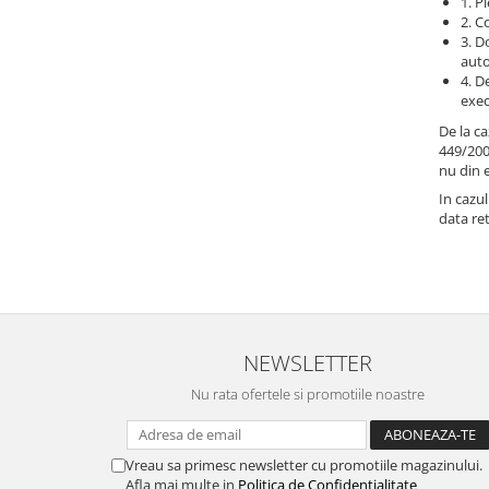
1. P
2. C
Schimbatoare Viteze
3. D
Accesorii Auto
auto
Accesorii Auto Exterior
4. D
exec
Husa Auto / Prelata Auto
De la c
Paravanturi Auto / Deflectoare Aer
449/200
Capace Roti
nu din 
Accesorii Interior Auto
In cazu
data ret
Inchidere Centralizata
Huse Auto
Huse Scaune Auto
Husa Volan
Tavite Portbagaj Dedicate
NEWSLETTER
Covorase Auto/ Presuri Auto
Nu rata ofertele si promotiile noastre
Seturi Interior
Accesorii Siguranta Auto
Carcasa Cheie
Vreau sa primesc newsletter cu promotiile magazinului.
Afla mai multe in
Politica de Confidentialitate