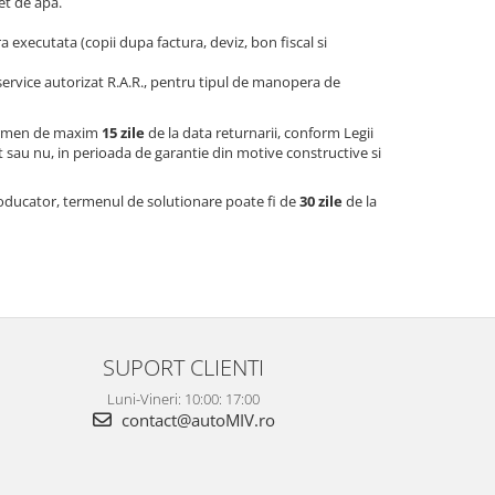
jet de apa.
 executata (copii dupa factura, deviz, bon fiscal si
 service autorizat R.A.R., pentru tipul de manopera de
 termen de maxim
15 zile
de la data returnarii, conform Legii
 sau nu, in perioada de garantie din motive constructive si
producator, termenul de solutionare poate fi de
30 zile
de la
SUPORT CLIENTI
Luni-Vineri: 10:00: 17:00
contact@autoMIV.ro