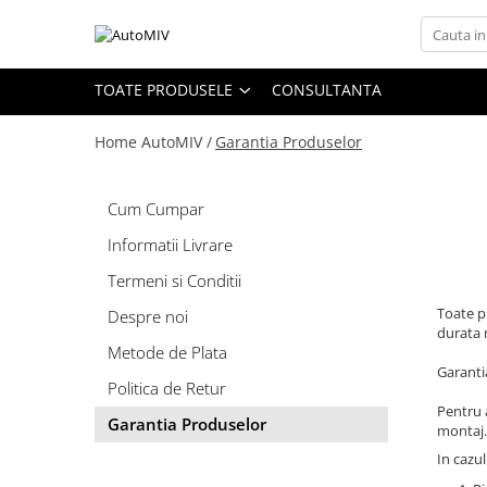
Toate Produsele
TOATE PRODUSELE
CONSULTANTA
Oferta Saptamanii
Home AutoMIV /
Garantia Produselor
Butoane
Butoane Geam
Bloc Lumini
Cum Cumpar
Butoane Reglare Oglinzi
Informatii Livrare
Seturi Butoane
Termeni si Conditii
Butoane Blocare/Deblocare
Toate p
Despre noi
durata m
Buton Frana
Metode de Plata
Garanti
Buton Clapeta Rezervor
Politica de Retur
Buton Portbagaj
Pentru a
Garantia Produselor
montaj.
Alte Butoane/Comutatoare
In cazul
Butoane Semnalizare