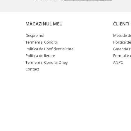
Accesorii Electronice Auto
Incarcatoare Auto
Accesorii pentru Roti si Anvelope
MAGAZINUL MEU
CLIENTI
Husa Anvelope
Despre noi
Metode de
Truse Chei
Termeni si Conditii
Politica d
Organizatoare Auto
Politica de Confidentialitate
Garantia 
Iluminat Auto
Politica de livrare
Formular 
Semnalizari
Termeni si Conditii Oney
ANPC
Contact
Faruri Ceata
Proiectoare
Accesorii LED
Becuri Auto
Piese Auto
Piese Caroserie
Amortizoare Capota