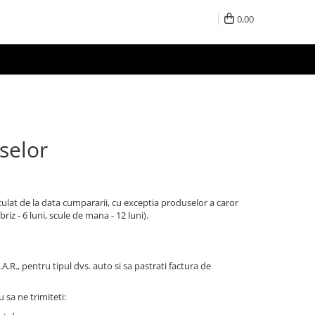
0,00
selor
culat de la data cumpararii, cu exceptia produselor a caror
riz - 6 luni, scule de mana - 12 luni).
A.R., pentru tipul dvs. auto si sa pastrati factura de
 sa ne trimiteti: