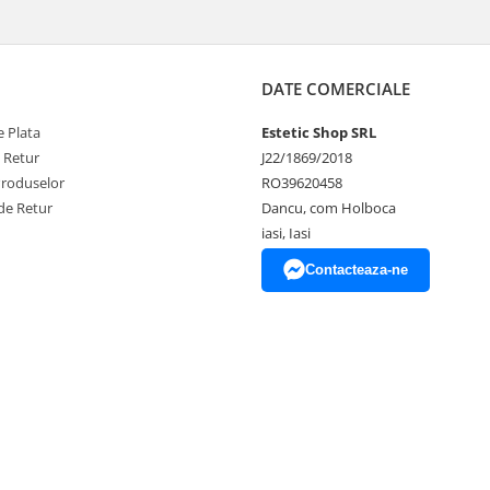
DATE COMERCIALE
 Plata
Estetic Shop SRL
e Retur
J22/1869/2018
Produselor
RO39620458
de Retur
Dancu, com Holboca
iasi, Iasi
Contacteaza-ne