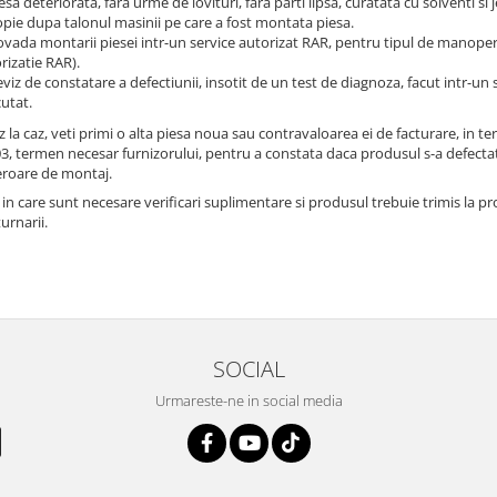
iesa deteriorata, fara urme de lovituri, fara parti lipsa, curatata cu solventi si 
opie dupa talonul masinii pe care a fost montata piesa.
ovada montarii piesei intr-un service autorizat RAR, pentru tipul de manopera
rizatie RAR).
eviz de constatare a defectiunii, insotit de un test de diagnoza, facut intr-un
utat.
az la caz, veti primi o alta piesa noua sau contravaloarea ei de facturare, in
3, termen necesar furnizorului, pentru a constata daca produsul s-a defectat
eroare de montaj.
l in care sunt necesare verificari suplimentare si produsul trebuie trimis la 
urnarii.
SOCIAL
Urmareste-ne in social media