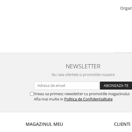
Accesorii Electronice Auto
Organ
Incarcatoare Auto
Accesorii pentru Roti si Anvelope
Husa Anvelope
Truse Chei
Organizatoare Auto
Iluminat Auto
Semnalizari
NEWSLETTER
Faruri Ceata
Nu rata ofertele si promotiile noastre
Proiectoare
Accesorii LED
Vreau sa primesc newsletter cu promotiile magazinului.
Becuri Auto
Afla mai multe in
Politica de Confidentialitate
Piese Auto
Piese Caroserie
MAGAZINUL MEU
CLIENTI
Amortizoare Capota