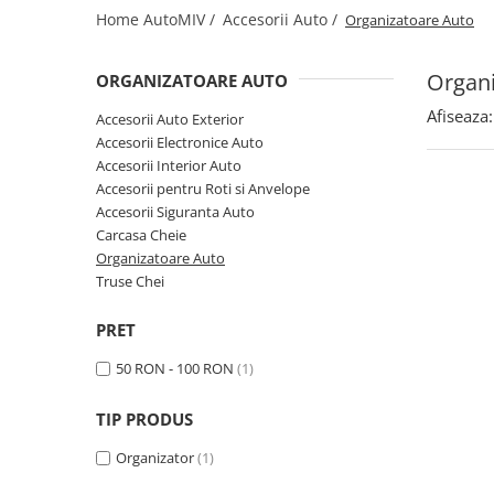
Home AutoMIV /
Accesorii Auto /
Organizatoare Auto
Schimbatoare Viteze
Accesorii Auto
Organi
ORGANIZATOARE AUTO
Accesorii Auto Exterior
Husa Auto / Prelata Auto
Afiseaza:
Accesorii Auto Exterior
Accesorii Electronice Auto
Paravanturi Auto / Deflectoare Aer
Accesorii Interior Auto
Capace Roti
Accesorii pentru Roti si Anvelope
Accesorii Interior Auto
Accesorii Siguranta Auto
Inchidere Centralizata
Carcasa Cheie
Organizatoare Auto
Huse Auto
Truse Chei
Huse Scaune Auto
Husa Volan
PRET
Tavite Portbagaj Dedicate
50 RON - 100 RON
(1)
Covorase Auto/ Presuri Auto
Seturi Interior
TIP PRODUS
Accesorii Siguranta Auto
Organizator
(1)
Carcasa Cheie