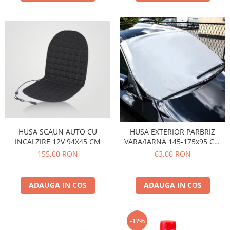
HUSA SCAUN AUTO CU
HUSA EXTERIOR PARBRIZ
INCALZIRE 12V 94X45 CM
VARA/IARNA 145-175x95 CM
MEGA DRIVE
155,00 RON
63,00 RON
ADAUGA IN COS
ADAUGA IN COS
-17%