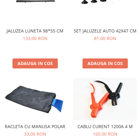
Spray Curatare Frane
Produse Intretinere si Detailing
Lubrifianti si Spray-uri de Curatare
JALUZEA LUNETA 98*55 CM
SET JALUZELE AUTO 42X47 CM
Curatare si Detailing Interior
133,00 RON
81,00 RON
Vopsitorie, Chituri si Adezivi
Curatare si Detailing Exterior
Articole Auto Sezoniere
ADAUGA IN COS
ADAUGA IN COS
Produse de Iarna
Cabluri Pornire
Produse de Vara
Blog
RACLETA CU MANUSA POLAR
CABLU CURENT 1200A 4 M
33,00 RON
160,00 RON