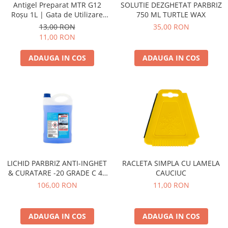
Antigel Preparat MTR G12
SOLUTIE DEZGHETAT PARBRIZ
Schimbatoare Viteze
Roșu 1L | Gata de Utilizare
750 ML TURTLE WAX
Accesorii Auto
-35°C |
13,00 RON
35,00 RON
11,00 RON
Accesorii Auto Exterior
Husa Auto / Prelata Auto
ADAUGA IN COS
ADAUGA IN COS
Paravanturi Auto / Deflectoare Aer
Capace Roti
Accesorii Interior Auto
Inchidere Centralizata
Huse Auto
Huse Scaune Auto
Husa Volan
Tavite Portbagaj Dedicate
LICHID PARBRIZ ANTI-INGHET
RACLETA SIMPLA CU LAMELA
& CURATARE -20 GRADE C 4L
CAUCIUC
Covorase Auto/ Presuri Auto
SONAX
106,00 RON
11,00 RON
Seturi Interior
Accesorii Siguranta Auto
ADAUGA IN COS
ADAUGA IN COS
Carcasa Cheie