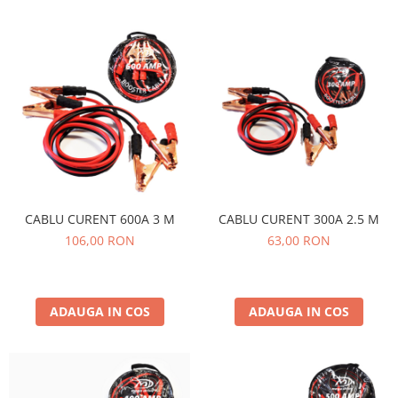
Accesorii Electronice Auto
Incarcatoare Auto
Accesorii pentru Roti si Anvelope
Husa Anvelope
Truse Chei
Organizatoare Auto
Iluminat Auto
Semnalizari
Faruri Ceata
CABLU CURENT 600A 3 M
CABLU CURENT 300A 2.5 M
106,00 RON
63,00 RON
Proiectoare
Accesorii LED
Becuri Auto
ADAUGA IN COS
ADAUGA IN COS
Piese Auto
Piese Caroserie
Amortizoare Capota