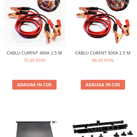
Oglinzi
Pompa Spalator Parbriz
Accesorii Camioane
Lampi si Proiectoare Camion
Marcaje si Echipamente de
Siguranta
Accesorii Cabina Camion
CABLU CURENT 400A 2.5 M
CABLU CURENT 500A 2.5 M
75,00 RON
86,00 RON
Echipamente Electrice si
Pneumatice
Echipamente ADR si Utilitare
ADAUGA IN COS
ADAUGA IN COS
Uleiuri si Lichide Auto
Aditivi Auto
Aditivi Combustibil
Aditivi Ulei Motor
Aditivi DPF, Sistem Racire si
Servodirectie
Antigel