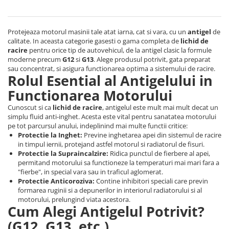
Oglinzi
Pompa Spalator Parbriz
Accesorii Camioane
Protejeaza motorul masinii tale atat iarna, cat si vara, cu un
antigel
de
calitate. In aceasta categorie gasesti o gama completa de
lichid de
Lampi si Proiectoare Camion
racire
pentru orice tip de autovehicul, de la antigel clasic la formule
Marcaje si Echipamente de
moderne precum
G12
si
G13
. Alege produsul potrivit, gata preparat
sau concentrat, si asigura functionarea optima a sistemului de racire.
Siguranta
Rolul Esential al Antigelului in
Accesorii Cabina Camion
Functionarea Motorului
Echipamente Electrice si
Cunoscut si ca
lichid de racire
, antigelul este mult mai mult decat un
Pneumatice
simplu fluid anti-inghet. Acesta este vital pentru sanatatea motorului
pe tot parcursul anului, indeplinind mai multe functii critice:
Echipamente ADR si Utilitare
Protectie la Inghet:
Previne inghetarea apei din sistemul de racire
Uleiuri si Lichide Auto
in timpul iernii, protejand astfel motorul si radiatorul de fisuri.
Protectie la Supraincalzire:
Ridica punctul de fierbere al apei,
Aditivi Auto
permitand motorului sa functioneze la temperaturi mai mari fara a
Aditivi Combustibil
"fierbe", in special vara sau in traficul aglomerat.
Protectie Anticoroziva:
Contine inhibitori speciali care previn
Aditivi Ulei Motor
formarea ruginii si a depunerilor in interiorul radiatorului si al
Aditivi DPF, Sistem Racire si
motorului, prelungind viata acestora.
Cum Alegi Antigelul Potrivit?
Servodirectie
(G12, G13, etc.)
Antigel