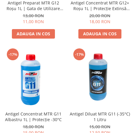
Antigel Preparat MTR G12
Antigel Concentrat MTR G12+
Schimbatoare Viteze
Roșu 1L | Gata de Utilizare
Roșu 1L | Protecție Extinsă
Accesorii Auto
-35°C |
-72°C
13,00 RON
20,00 RON
11,00 RON
18,00 RON
Accesorii Auto Exterior
Husa Auto / Prelata Auto
ADAUGA IN COS
ADAUGA IN COS
Paravanturi Auto / Deflectoare Aer
Capace Roti
Accesorii Interior Auto
-17%
-17%
Inchidere Centralizata
Huse Auto
Huse Scaune Auto
Husa Volan
Tavite Portbagaj Dedicate
Covorase Auto/ Presuri Auto
Seturi Interior
Antigel Concentrat MTR G11
Antigel Diluat MTR G11 (-35°C)
Accesorii Siguranta Auto
Albastru 1L | Protecție -30°C
1 Litru
Carcasa Cheie
18,00 RON
15,00 RON
15,00 RON
12,50 RON