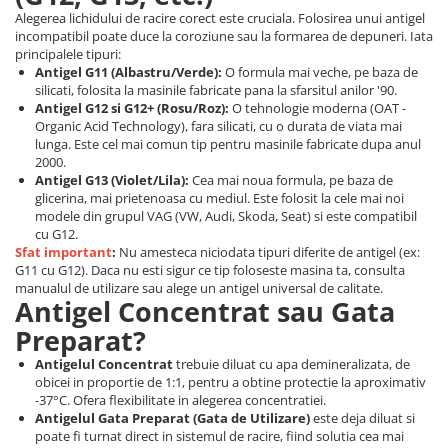
Spray Curatare Frane
Alegerea lichidului de racire corect este cruciala. Folosirea unui antigel
incompatibil poate duce la coroziune sau la formarea de depuneri. Iata
Produse Intretinere si Detailing
principalele tipuri:
Antigel G11 (Albastru/Verde):
O formula mai veche, pe baza de
Lubrifianti si Spray-uri de Curatare
silicati, folosita la masinile fabricate pana la sfarsitul anilor '90.
Curatare si Detailing Interior
Antigel G12 si G12+ (Rosu/Roz):
O tehnologie moderna (OAT -
Organic Acid Technology), fara silicati, cu o durata de viata mai
Vopsitorie, Chituri si Adezivi
lunga. Este cel mai comun tip pentru masinile fabricate dupa anul
2000.
Curatare si Detailing Exterior
Antigel G13 (Violet/Lila):
Cea mai noua formula, pe baza de
Articole Auto Sezoniere
glicerina, mai prietenoasa cu mediul. Este folosit la cele mai noi
modele din grupul VAG (VW, Audi, Skoda, Seat) si este compatibil
Produse de Iarna
cu G12.
Sfat important
:
Nu amesteca niciodata tipuri diferite de antigel (ex:
Cabluri Pornire
G11 cu G12). Daca nu esti sigur ce tip foloseste masina ta, consulta
Produse de Vara
manualul de utilizare sau alege un antigel universal de calitate.
Antigel Concentrat sau Gata
Blog
Preparat?
Antigelul Concentrat
trebuie diluat cu apa demineralizata, de
obicei in proportie de 1:1, pentru a obtine protectie la aproximativ
-37°C. Ofera flexibilitate in alegerea concentratiei.
Antigelul Gata Preparat (Gata de Utilizare)
este deja diluat si
poate fi turnat direct in sistemul de racire, fiind solutia cea mai