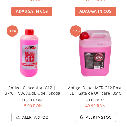
Accesorii Electronice Auto
ADAUGA IN COS
ADAUGA IN COS
Incarcatoare Auto
Accesorii pentru Roti si Anvelope
Husa Anvelope
-17%
-17%
Truse Chei
Organizatoare Auto
Iluminat Auto
Semnalizari
Faruri Ceata
Proiectoare
Accesorii LED
Antigel Concentrat G12 |
Antigel Diluat MTR G12 Roșu
-37°C | VW, Audi, Opel, Skoda
5L | Gata de Utilizare -35°C
Becuri Auto
18,00 RON
60,00 RON
Piese Auto
15,00 RON
49,99 RON
Piese Caroserie
ALERTA STOC
ALERTA STOC
Amortizoare Capota