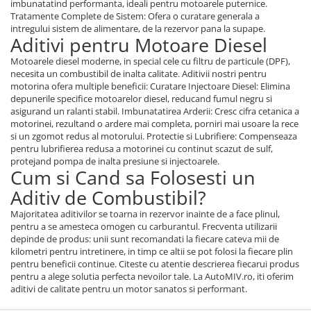
imbunatatind performanta, ideali pentru motoarele puternice.
Tratamente Complete de Sistem: Ofera o curatare generala a
intregului sistem de alimentare, de la rezervor pana la supape.
Aditivi pentru Motoare Diesel
Motoarele diesel moderne, in special cele cu filtru de particule (DPF),
necesita un combustibil de inalta calitate. Aditivii nostri pentru
motorina ofera multiple beneficii: Curatare Injectoare Diesel: Elimina
depunerile specifice motoarelor diesel, reducand fumul negru si
asigurand un ralanti stabil. Imbunatatirea Arderii: Cresc cifra cetanica a
motorinei, rezultand o ardere mai completa, porniri mai usoare la rece
si un zgomot redus al motorului. Protectie si Lubrifiere: Compenseaza
pentru lubrifierea redusa a motorinei cu continut scazut de sulf,
protejand pompa de inalta presiune si injectoarele.
Cum si Cand sa Folosesti un
Aditiv de Combustibil?
Majoritatea aditivilor se toarna in rezervor inainte de a face plinul,
pentru a se amesteca omogen cu carburantul. Frecventa utilizarii
depinde de produs: unii sunt recomandati la fiecare cateva mii de
kilometri pentru intretinere, in timp ce altii se pot folosi la fiecare plin
pentru beneficii continue. Citeste cu atentie descrierea fiecarui produs
pentru a alege solutia perfecta nevoilor tale. La AutoMIV.ro, iti oferim
aditivi de calitate pentru un motor sanatos si performant.