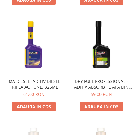
Accesorii Electronice Auto
Incarcatoare Auto
Accesorii pentru Roti si Anvelope
Husa Anvelope
Truse Chei
Organizatoare Auto
Iluminat Auto
Semnalizari
Faruri Ceata
3XA DIESEL -ADITIV DIESEL
DRY FUEL PROFESSIONAL -
Proiectoare
TRIPLA ACTIUNE. 325ML
ADITIV ABSORBTIE APA DIN
Accesorii LED
COMBUSTIBIL 325 ML
61,00 RON
59,00 RON
Becuri Auto
ADAUGA IN COS
ADAUGA IN COS
Piese Auto
Piese Caroserie
Amortizoare Capota