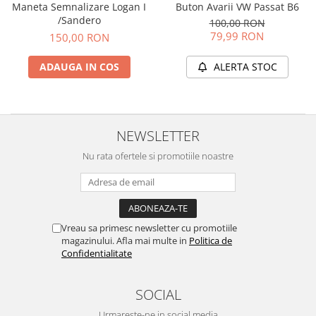
Carcasa Cheie
Maneta Semnalizare Logan I
Buton Avarii VW Passat B6
/Sandero
100,00 RON
Accesorii Electronice Auto
79,99 RON
150,00 RON
Incarcatoare Auto
Accesorii pentru Roti si Anvelope
ADAUGA IN COS
ALERTA STOC
Husa Anvelope
Truse Chei
Organizatoare Auto
NEWSLETTER
Nu rata ofertele si promotiile noastre
Vreau sa primesc newsletter cu promotiile
magazinului. Afla mai multe in
Politica de
Confidentialitate
SOCIAL
Urmareste-ne in social media