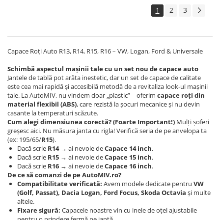
1
2
3
Capace Roți Auto R13, R14, R15, R16 – VW, Logan, Ford & Universale
Schimbă aspectul mașinii tale cu un set nou de capace auto
Jantele de tablă pot arăta inestetic, dar un set de capace de calitate
este cea mai rapidă și accesibilă metodă de a revitaliza look-ul mașinii
tale. La AutoMIV, nu vindem doar „plastic” – oferim
capace roți din
material flexibil (ABS)
, care rezistă la șocuri mecanice și nu devin
casante la temperaturi scăzute.
Cum alegi dimensiunea corectă? (Foarte Important!)
Mulți șoferi
greșesc aici. Nu măsura janta cu rigla! Verifică seria de pe anvelopa ta
(ex: 195/65/
R15
).
Dacă scrie
R14
→ ai nevoie de
Capace 14 inch
.
Dacă scrie
R15
→ ai nevoie de
Capace 15 inch
.
Dacă scrie
R16
→ ai nevoie de
Capace 16 inch
.
De ce să comanzi de pe AutoMIV.ro?
Compatibilitate verificată:
Avem modele dedicate pentru
VW
(Golf, Passat), Dacia Logan, Ford Focus, Skoda Octavia
și multe
altele.
Fixare sigură:
Capacele noastre vin cu inele de oțel ajustabile
pentru o prindere fermă pe jantă.