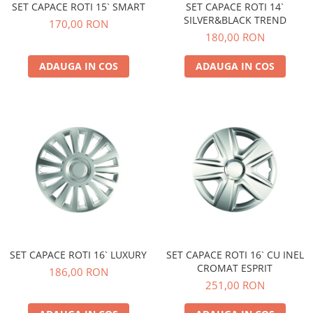
Carcasa Cheie
SET CAPACE ROTI 15` SMART
SET CAPACE ROTI 14`
SILVER&BLACK TREND
Accesorii Electronice Auto
170,00 RON
180,00 RON
Incarcatoare Auto
Accesorii pentru Roti si Anvelope
ADAUGA IN COS
ADAUGA IN COS
Husa Anvelope
Truse Chei
Organizatoare Auto
SET CAPACE ROTI 16` LUXURY
SET CAPACE ROTI 16` CU INEL
CROMAT ESPRIT
186,00 RON
251,00 RON