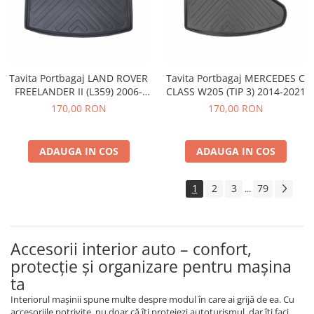
Tavita Portbagaj LAND ROVER
Tavita Portbagaj MERCEDES C
FREELANDER II (L359) 2006-
CLASS W205 (TIP 3) 2014-2021
2014
170,00 RON
170,00 RON
ADAUGA IN COS
ADAUGA IN COS
1
2
3
79
...
Accesorii interior auto – confort,
protecție și organizare pentru mașina
ta
Interiorul mașinii spune multe despre modul în care ai grijă de ea. Cu
accesoriile potrivite, nu doar că îți protejezi autoturismul, dar îți faci