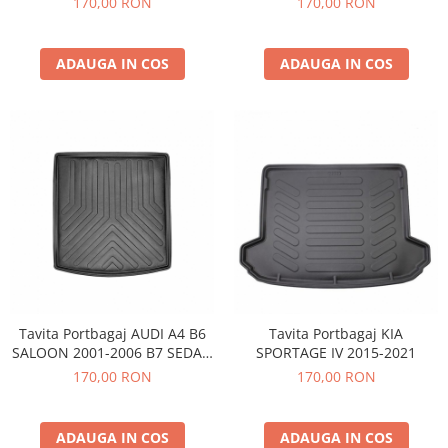
170,00 RON
170,00 RON
ADAUGA IN COS
ADAUGA IN COS
Tavita Portbagaj AUDI A4 B6
Tavita Portbagaj KIA
SALOON 2001-2006 B7 SEDAN
SPORTAGE IV 2015-2021
(8E / 8H) 2004-2008
170,00 RON
170,00 RON
ADAUGA IN COS
ADAUGA IN COS