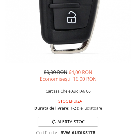
Carcasa Cheie
Accesorii Electronice Auto
Incarcatoare Auto
Accesorii pentru Roti si Anvelope
Husa Anvelope
Truse Chei
Organizatoare Auto
80,00 RON
64,00 RON
Economisești:
16,00
RON
Carcasa Cheie Audi A6 C6
STOC EPUIZAT
Durata de livrare:
1-2 zile lucratoare
ALERTA STOC
Cod Produs:
BVW-AUDIKS17B