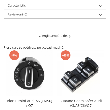
Caracteristici
Review-uri
(0)
Clienții cumpără des și
Piese care se potrivesc pe aceeași mașină.
-7%
-43%
Bloc Lumini Audi A6 (C6/S6)
Butoane Geam Sofer Audi
/ Q7
A3/A6(C6)/Q7