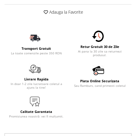
Adauga la Favorite
Retur Gratuit 30 de Zile
Transport Gratuit
Ai pana la 30 zile sa returnezi
La toate comenzile peste 350 RON
produsul.
Livrare Rapida
Plata Online Securizata
In doar 1-2 zile lucratoare coletul a
Sau Ramburs, cand primesti coletul
ajuns la tine!
Calitate Garantata
Promisiunea noastră: vei fi mulțumit.