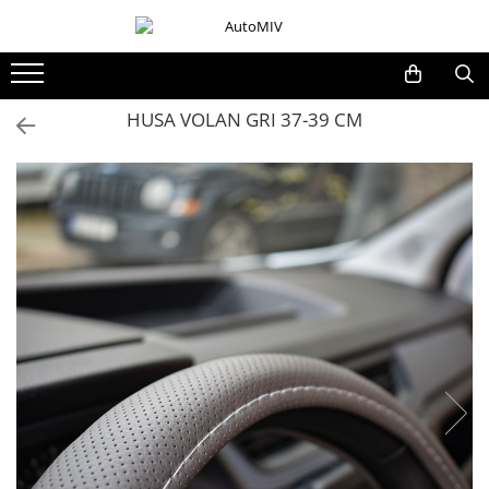
Toate Produsele
Oferta Saptamanii
HUSA VOLAN GRI 37-39 CM
Butoane
Butoane Geam
Bloc Lumini
Butoane Reglare Oglinzi
Seturi Butoane
Butoane Blocare/Deblocare
Buton Frana
Buton Clapeta Rezervor
Buton Portbagaj
Alte Butoane/Comutatoare
Butoane Semnalizare