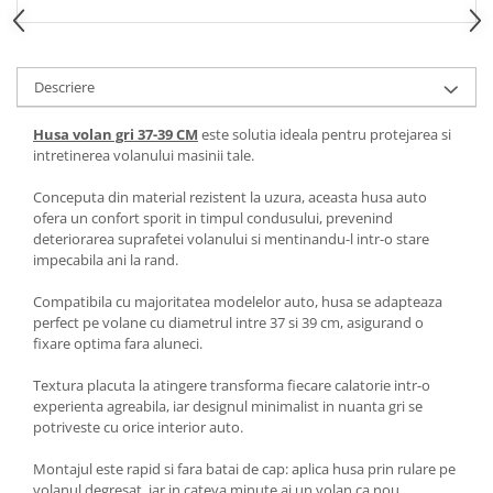
Spray Curatare Frane
Produse Intretinere si Detailing
Lubrifianti si Spray-uri de Curatare
Descriere
Curatare si Detailing Interior
Husa volan gri 37-39 CM
este solutia ideala pentru protejarea si
Vopsitorie, Chituri si Adezivi
intretinerea volanului masinii tale.
Curatare si Detailing Exterior
Conceputa din material rezistent la uzura, aceasta husa auto
ofera un confort sporit in timpul condusului, prevenind
Articole Auto Sezoniere
deteriorarea suprafetei volanului si mentinandu-l intr-o stare
Produse de Iarna
impecabila ani la rand.
Cabluri Pornire
Compatibila cu majoritatea modelelor auto, husa se adapteaza
Produse de Vara
perfect pe volane cu diametrul intre 37 si 39 cm, asigurand o
fixare optima fara aluneci.
Blog
Textura placuta la atingere transforma fiecare calatorie intr-o
experienta agreabila, iar designul minimalist in nuanta gri se
potriveste cu orice interior auto.
Montajul este rapid si fara batai de cap: aplica husa prin rulare pe
volanul degresat, iar in cateva minute ai un volan ca nou.