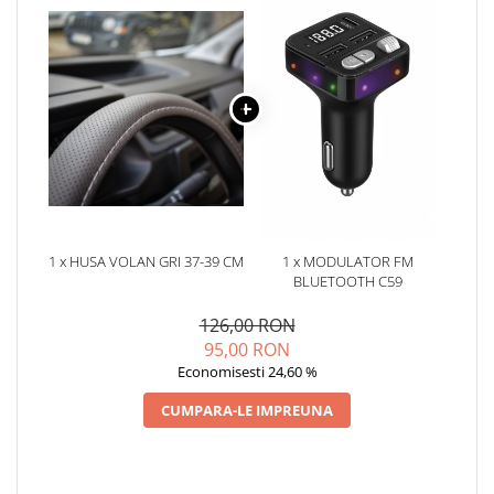
Oglinzi
Pompa Spalator Parbriz
Accesorii Camioane
Lampi si Proiectoare Camion
Marcaje si Echipamente de
Siguranta
Accesorii Cabina Camion
Echipamente Electrice si
Pneumatice
1 x HUSA VOLAN GRI 37-39 CM
1 x MODULATOR FM
Echipamente ADR si Utilitare
BLUETOOTH C59
Uleiuri si Lichide Auto
126,00 RON
Aditivi Auto
95,00 RON
Aditivi Combustibil
Economisesti 24,60 %
Aditivi Ulei Motor
CUMPARA-LE IMPREUNA
Aditivi DPF, Sistem Racire si
Servodirectie
Antigel