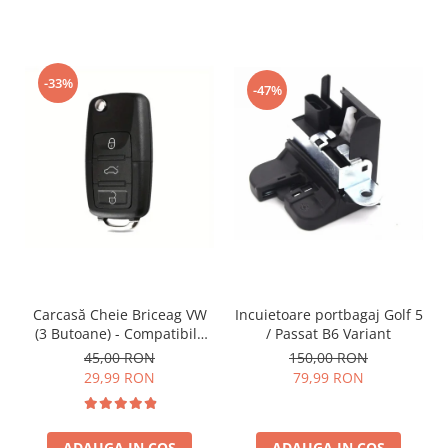
-33%
-47%
Incuietoare portbagaj Golf 5
Carcasă Cheie Briceag VW
/ Passat B6 Variant
(3 Butoane) - Compatibilă
Golf 5, Jetta, Touran etc
150,00 RON
45,00 RON
79,99 RON
29,99 RON
ADAUGA IN COS
ADAUGA IN COS