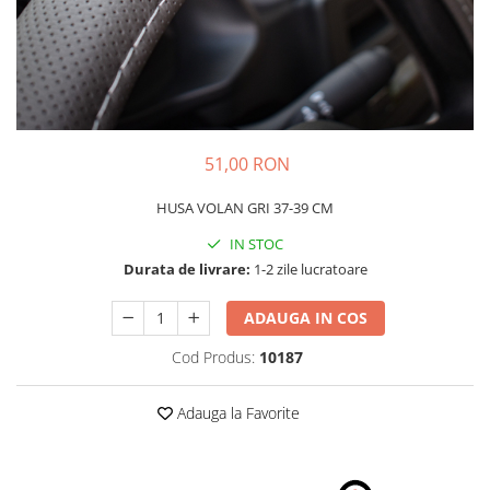
Schimbatoare Viteze
Accesorii Auto
Accesorii Auto Exterior
Husa Auto / Prelata Auto
Paravanturi Auto / Deflectoare Aer
51,00 RON
Capace Roti
Accesorii Interior Auto
HUSA VOLAN GRI 37-39 CM
Inchidere Centralizata
IN STOC
Huse Auto
Durata de livrare:
1-2 zile lucratoare
Huse Scaune Auto
ADAUGA IN COS
Husa Volan
Tavite Portbagaj Dedicate
Cod Produs:
10187
Covorase Auto/ Presuri Auto
Seturi Interior
Adauga la Favorite
Accesorii Siguranta Auto
Carcasa Cheie