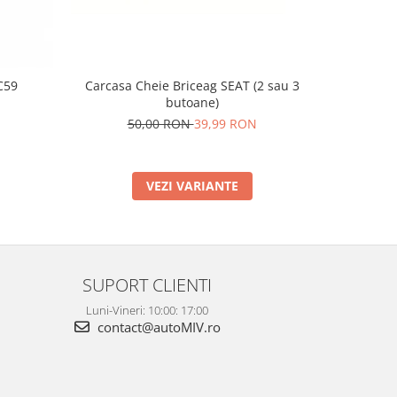
C59
Carcasa Cheie Briceag SEAT (2 sau 3
Supo
butoane)
2
50,00 RON
39,99 RON
VEZI VARIANTE
SUPORT CLIENTI
Luni-Vineri: 10:00: 17:00
contact@autoMIV.ro