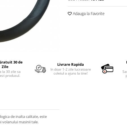
Adauga la Favorite
Gratuit 30 de
Livrare Rapida
Zile
In doar 1-2 zile lucratoare
 la 30 zile sa
Sa
coletul a ajuns la tine!
ezi produsul.
p
ogica de inalta calitate, este
 volanului masinii tale.