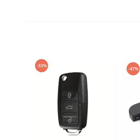
Oglinzi
Pompa Spalator Parbriz
Accesorii Camioane
Lampi si Proiectoare Camion
Marcaje si Echipamente de
Siguranta
Accesorii Cabina Camion
Echipamente Electrice si
-33%
Pneumatice
-47%
Echipamente ADR si Utilitare
Uleiuri si Lichide Auto
Aditivi Auto
Aditivi Combustibil
Aditivi Ulei Motor
Aditivi DPF, Sistem Racire si
Servodirectie
Antigel