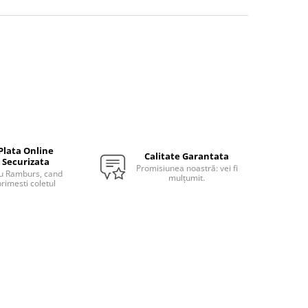
Plata Online
Calitate Garantata
Securizata
Promisiunea noastră: vei fi
u Ramburs, cand
mulțumit.
rimesti coletul