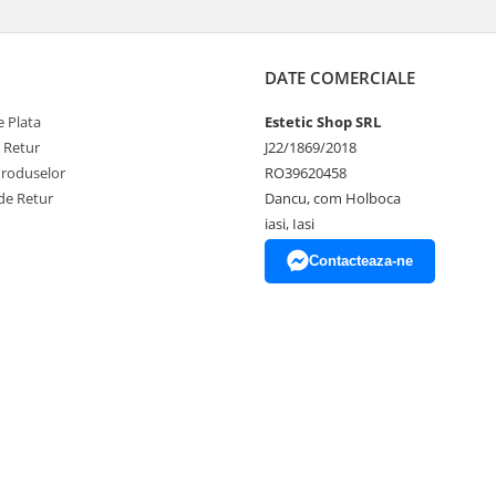
DATE COMERCIALE
 Plata
Estetic Shop SRL
e Retur
J22/1869/2018
Produselor
RO39620458
de Retur
Dancu, com Holboca
iasi, Iasi
Contacteaza-ne