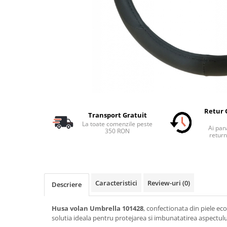
Schimbatoare Viteze
Accesorii Auto
Accesorii Auto Exterior
Husa Auto / Prelata Auto
Paravanturi Auto / Deflectoare Aer
Capace Roti
Accesorii Interior Auto
Inchidere Centralizata
Retur 
Transport Gratuit
Huse Auto
La toate comenzile peste
Ai pana
350 RON
Huse Scaune Auto
return
Husa Volan
Tavite Portbagaj Dedicate
Covorase Auto/ Presuri Auto
Caracteristici
Review-uri
(0)
Descriere
Seturi Interior
Accesorii Siguranta Auto
Husa volan Umbrella 101428
, confectionata din piele ecol
Carcasa Cheie
solutia ideala pentru protejarea si imbunatatirea aspectului