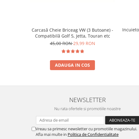
Spray Curatare Frane
Produse Intretinere si Detailing
Lubrifianti si Spray-uri de Curatare
Incuieto
Carcasă Cheie Briceag VW (3 Butoane) -
Curatare si Detailing Interior
Compatibilă Golf 5, Jetta, Touran etc
Vopsitorie, Chituri si Adezivi
45,00 RON
29,99 RON
Curatare si Detailing Exterior
Articole Auto Sezoniere
ADAUGA IN COS
Produse de Iarna
Cabluri Pornire
Produse de Vara
Blog
NEWSLETTER
Nu rata ofertele si promotiile noastre
Vreau sa primesc newsletter cu promotiile magazinului.
Afla mai multe in
Politica de Confidentialitate