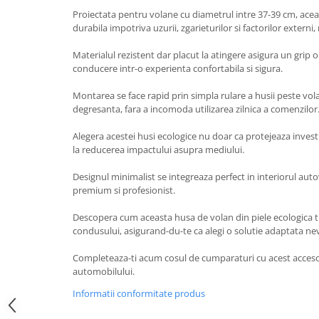
Accesorii Electronice Auto
Proiectata pentru volane cu diametrul intre 37-39 cm, acea
durabila impotriva uzurii, zgarieturilor si factorilor extern
Incarcatoare Auto
Accesorii pentru Roti si Anvelope
Materialul rezistent dar placut la atingere asigura un grip
conducere intr-o experienta confortabila si sigura.
Husa Anvelope
Truse Chei
Montarea se face rapid prin simpla rulare a husii peste vola
degresanta, fara a incomoda utilizarea zilnica a comenzilor
Organizatoare Auto
Iluminat Auto
Alegera acestei husi ecologice nu doar ca protejeaza investi
la reducerea impactului asupra mediului.
Semnalizari
Faruri Ceata
Designul minimalist se integreaza perfect in interiorul auto
premium si profesionist.
Proiectoare
Accesorii LED
Descopera cum aceasta husa de volan din piele ecologica
condusului, asigurand-du-te ca alegi o solutie adaptata nevo
Becuri Auto
Completeaza-ti acum cosul de cumparaturi cu acest accesor
Piese Auto
automobilului.
Piese Caroserie
Informatii conformitate produs
Amortizoare Capota