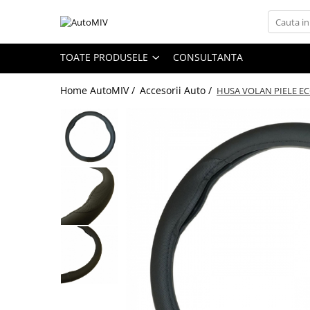
Toate Produsele
TOATE PRODUSELE
CONSULTANTA
Oferta Saptamanii
Home AutoMIV /
Accesorii Auto /
HUSA VOLAN PIELE E
Butoane
Butoane Geam
Bloc Lumini
Butoane Reglare Oglinzi
Seturi Butoane
Butoane Blocare/Deblocare
Buton Frana
Buton Clapeta Rezervor
Buton Portbagaj
Alte Butoane/Comutatoare
Butoane Semnalizare