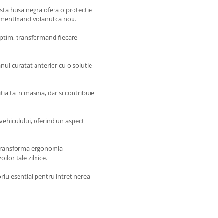
sta husa negra ofera o protectie
i, mentinand volanul ca nou.
 optim, transformand fiecare
nul curatat anterior cu o solutie
.
tia ta in masina, dar si contribuie
vehiculului, oferind un aspect
 transforma ergonomia
ilor tale zilnice.
iu esential pentru intretinerea