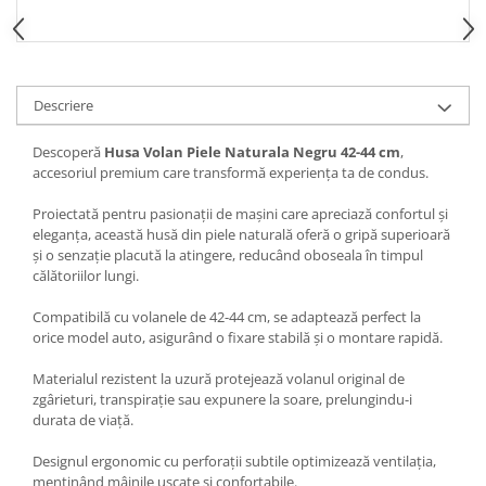
Spray Curatare Frane
Produse Intretinere si Detailing
Lubrifianti si Spray-uri de Curatare
Descriere
Curatare si Detailing Interior
Vopsitorie, Chituri si Adezivi
Descoperă
Husa Volan Piele Naturala Negru 42-44 cm
,
accesoriul premium care transformă experiența ta de condus.
Curatare si Detailing Exterior
Proiectată pentru pasionații de mașini care apreciază confortul și
Articole Auto Sezoniere
eleganța, această husă din piele naturală oferă o gripă superioară
Produse de Iarna
și o senzație placută la atingere, reducând oboseala în timpul
călătoriilor lungi.
Cabluri Pornire
Produse de Vara
Compatibilă cu volanele de 42-44 cm, se adaptează perfect la
orice model auto, asigurând o fixare stabilă și o montare rapidă.
Blog
Materialul rezistent la uzură protejează volanul original de
zgârieturi, transpirație sau expunere la soare, prelungindu-i
durata de viață.
Designul ergonomic cu perforații subtile optimizează ventilația,
menținând mâinile uscate și confortabile.