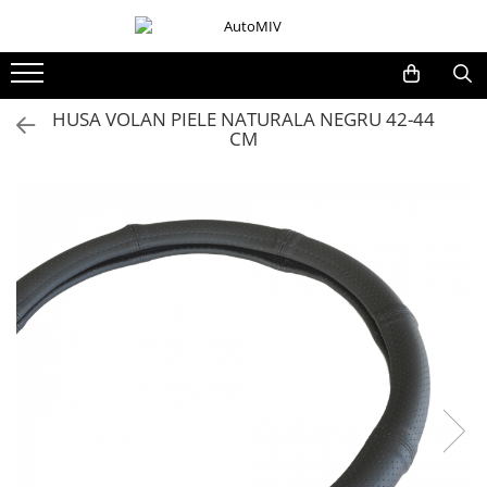
Toate Produsele
Oferta Saptamanii
HUSA VOLAN PIELE NATURALA NEGRU 42-44
CM
Butoane
Butoane Geam
Bloc Lumini
Butoane Reglare Oglinzi
Seturi Butoane
Butoane Blocare/Deblocare
Buton Frana
Buton Clapeta Rezervor
Buton Portbagaj
Alte Butoane/Comutatoare
Butoane Semnalizare