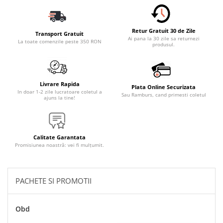
Accesorii Electronice Auto
Incarcatoare Auto
Retur Gratuit 30 de Zile
Accesorii pentru Roti si Anvelope
Transport Gratuit
Ai pana la 30 zile sa returnezi
La toate comenzile peste 350 RON
produsul.
Husa Anvelope
Truse Chei
Organizatoare Auto
Livrare Rapida
Plata Online Securizata
Iluminat Auto
In doar 1-2 zile lucratoare coletul a
Sau Ramburs, cand primesti coletul
ajuns la tine!
Semnalizari
Faruri Ceata
Proiectoare
Calitate Garantata
Promisiunea noastră: vei fi mulțumit.
Accesorii LED
Becuri Auto
PACHETE SI PROMOTII
Piese Auto
Piese Caroserie
Obd
Amortizoare Capota