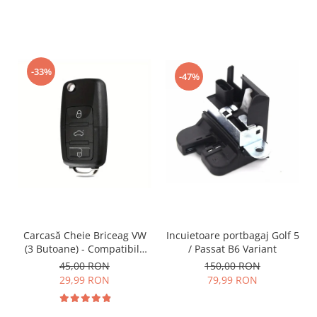
-33%
-47%
Incuietoare portbagaj Golf 5
Carcasă Cheie Briceag VW
/ Passat B6 Variant
(3 Butoane) - Compatibilă
Golf 5, Jetta, Touran etc
150,00 RON
45,00 RON
79,99 RON
29,99 RON