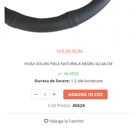
Schimbatoare Viteze
Accesorii Auto
Accesorii Auto Exterior
Husa Auto / Prelata Auto
Paravanturi Auto / Deflectoare Aer
Capace Roti
169,00 RON
Accesorii Interior Auto
HUSA VOLAN PIELE NATURALA NEGRU 42-44 CM
Inchidere Centralizata
Huse Auto
IN STOC
Durata de livrare:
1-2 zile lucratoare
Huse Scaune Auto
Husa Volan
ADAUGA IN COS
Tavite Portbagaj Dedicate
Covorase Auto/ Presuri Auto
Cod Produs:
45624
Seturi Interior
Accesorii Siguranta Auto
Adauga la Favorite
Carcasa Cheie