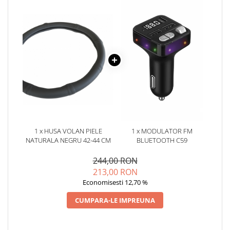
Oglinzi
Pompa Spalator Parbriz
Accesorii Camioane
Lampi si Proiectoare Camion
Marcaje si Echipamente de
Siguranta
Accesorii Cabina Camion
Echipamente Electrice si
Pneumatice
Echipamente ADR si Utilitare
1 x HUSA VOLAN PIELE
1 x MODULATOR FM
NATURALA NEGRU 42-44 CM
BLUETOOTH C59
Uleiuri si Lichide Auto
Aditivi Auto
244,00 RON
213,00 RON
Aditivi Combustibil
Economisesti 12,70 %
Aditivi Ulei Motor
Aditivi DPF, Sistem Racire si
CUMPARA-LE IMPREUNA
Servodirectie
Antigel