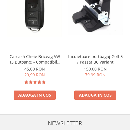
Incuietoare portbagaj Golf 5
Carcasă Cheie Briceag VW
/ Passat B6 Variant
(3 Butoane) - Compatibilă
Golf 5, Jetta, Touran etc
150,00 RON
45,00 RON
79,99 RON
29,99 RON
ADAUGA IN COS
ADAUGA IN COS
NEWSLETTER