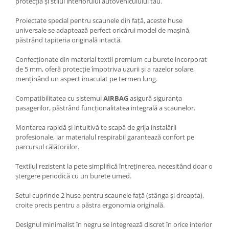
protecția și stilul interiorului autovehiculului tău.
Spray Curatare Frane
Proiectate special pentru scaunele din față, aceste huse
Produse Intretinere si Detailing
universale se adaptează perfect oricărui model de mașină,
Lubrifianti si Spray-uri de Curatare
păstrând tapiteria originală intactă.
Curatare si Detailing Interior
Confecționate din material textil premium cu burete incorporat
de 5 mm, oferă protecție împotriva uzurii și a razelor solare,
Vopsitorie, Chituri si Adezivi
menținând un aspect imaculat pe termen lung.
Curatare si Detailing Exterior
Compatibilitatea cu sistemul
AIRBAG
asigură siguranța
Articole Auto Sezoniere
pasagerilor, păstrând funcționalitatea integrală a scaunelor.
Produse de Iarna
Montarea rapidă și intuitivă te scapă de grija instalării
Cabluri Pornire
profesionale, iar materialul respirabil garantează confort pe
Produse de Vara
parcursul călătoriilor.
Blog
Textilul rezistent la pete simplifică întreținerea, necesitând doar o
ștergere periodică cu un burete umed.
Setul cuprinde 2 huse pentru scaunele față (stânga și dreapta),
croite precis pentru a păstra ergonomia originală.
Designul minimalist în negru se integrează discret în orice interior