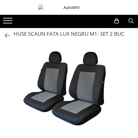
Toate Produsele
Oferta Saptamanii
HUSE SCAUN FATA LUX NEGRU M1- SET 2 BUC
Butoane
Butoane Geam
Bloc Lumini
Butoane Reglare Oglinzi
Seturi Butoane
Butoane Blocare/Deblocare
Buton Frana
Buton Clapeta Rezervor
Buton Portbagaj
Alte Butoane/Comutatoare
Butoane Semnalizare