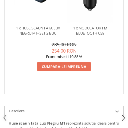
Oglinzi
Pompa Spalator Parbriz
Accesorii Camioane
Lampi si Proiectoare Camion
1 x HUSE SCAUN FATA LUX
1 x MODULATOR FM
Marcaje si Echipamente de
NEGRU M1- SET 2 BUC
BLUETOOTH C59
Siguranta
285,00 RON
Accesorii Cabina Camion
254,00 RON
Echipamente Electrice si
Economisesti 10,88 %
Pneumatice
CUMPARA-LE IMPREUNA
Echipamente ADR si Utilitare
Uleiuri si Lichide Auto
Aditivi Auto
Aditivi Combustibil
Aditivi Ulei Motor
Descriere
Aditivi DPF, Sistem Racire si
Servodirectie
Huse scaun fata Lux Negru M1
reprezintă soluția ideală pentru
Antigel