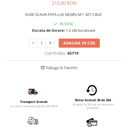
210,00 RON
Schimbatoare Viteze
Accesorii Auto
HUSE SCAUN FATA LUX NEGRU M1- SET 2 BUC
Accesorii Auto Exterior
IN STOC
Husa Auto / Prelata Auto
Durata de livrare:
1-2 zile lucratoare
Paravanturi Auto / Deflectoare Aer
ADAUGA IN COS
Capace Roti
Accesorii Interior Auto
Cod Produs:
45719
Inchidere Centralizata
Adauga la Favorite
Huse Auto
Huse Scaune Auto
Husa Volan
Tavite Portbagaj Dedicate
Covorase Auto/ Presuri Auto
Retur Gratuit 30 de Zile
Transport Gratuit
Seturi Interior
Ai pana la 30 zile sa returnezi
La toate comenzile peste 350 RON
produsul.
Accesorii Siguranta Auto
Carcasa Cheie