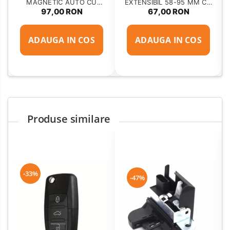
MAGNETIC AUTO CU
EXTENSIBIL 58-95 MM CU
FIXARE IN GRILA DE
PRINDERE IN GRILA DE
97,00 RON
67,00 RON
VENTILATIE SI BRAT
VENTILATIE
REGLABIL
ADAUGA IN COS
ADAUGA IN COS
Produse similare
-33%
-47%