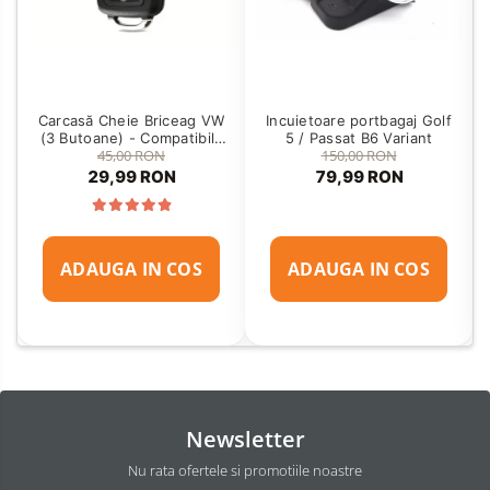
Carcasă Cheie Briceag VW
Incuietoare portbagaj Golf
(3 Butoane) - Compatibilă
5 / Passat B6 Variant
45,00 RON
150,00 RON
Golf 5, Jetta, Touran etc
29,99 RON
79,99 RON
ADAUGA IN COS
ADAUGA IN COS
Newsletter
Nu rata ofertele si promotiile noastre