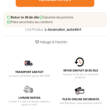
Retur in 30 de zile
Garantie de potrivire
Plata securizata sau ramburs
Cod Produs:
L-incarcator_auto4in1
Adauga la Favorite
RETUR GRATUIT 30 DE ZILE
TRANSPORT GRATUIT
Ai pana la 30 zile sa returnezi
La toate comenzile peste 350 RON
produsul.
LIVRARE RAPIDA
PLATA ONLINE SECURIZATA
In doar 1-2 zile lucratoare coletul a
Sau Ramburs, cand primesti coletul
ajuns la tine!