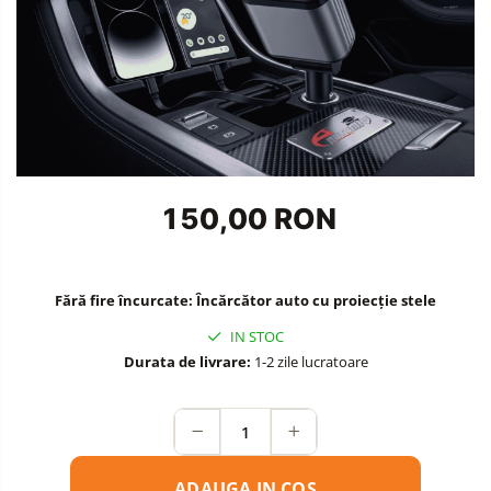
Accesorii Siguranta Auto
Carcasa Cheie
Accesorii Electronice Auto
Incarcatoare Auto
Accesorii pentru Roti si Anvelope
Husa Anvelope
150,00 RON
Truse Chei
Organizatoare Auto
Fără fire încurcate: Încărcător auto cu proiecție stele
IN STOC
Durata de livrare:
1-2 zile lucratoare
ADAUGA IN COS