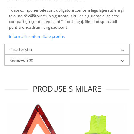
Oglinzi
Pompa Spalator Parbriz
Toate componentele sunt obligatorii conform legislației rutiere și
te ajută să călătorești în siguranță. Kitul de siguranță auto este
Accesorii Camioane
compact și ușor de depozitat în portbagaj, fiind indispensabil
Lampi si Proiectoare Camion
pentru orice drum lung sau scurt.
Marcaje si Echipamente de
Informatii conformitate produs
Siguranta
Caracteristici
Accesorii Cabina Camion
Echipamente Electrice si
Review-uri
(0)
Pneumatice
Echipamente ADR si Utilitare
Uleiuri si Lichide Auto
PRODUSE SIMILARE
Aditivi Auto
Aditivi Combustibil
Aditivi Ulei Motor
Aditivi DPF, Sistem Racire si
Servodirectie
Antigel