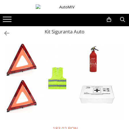
Toate Produsele
Oferta Saptamanii
Kit Siguranta Auto
Butoane
Butoane Geam
Bloc Lumini
Butoane Reglare Oglinzi
Seturi Butoane
Butoane Blocare/Deblocare
Buton Frana
Buton Clapeta Rezervor
Buton Portbagaj
Alte Butoane/Comutatoare
Butoane Semnalizare
183,02 RON