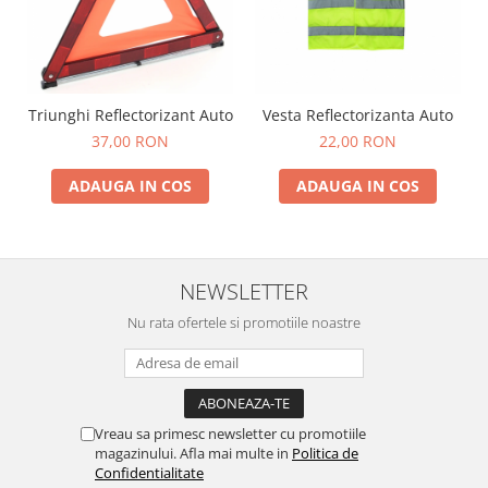
Spray Curatare Frane
Produse Intretinere si Detailing
Lubrifianti si Spray-uri de Curatare
Triunghi Reflectorizant Auto
Vesta Reflectorizanta Auto
Curatare si Detailing Interior
37,00 RON
22,00 RON
Vopsitorie, Chituri si Adezivi
Curatare si Detailing Exterior
ADAUGA IN COS
ADAUGA IN COS
Articole Auto Sezoniere
Produse de Iarna
Cabluri Pornire
NEWSLETTER
Produse de Vara
Nu rata ofertele si promotiile noastre
Blog
Vreau sa primesc newsletter cu promotiile
magazinului. Afla mai multe in
Politica de
Confidentialitate