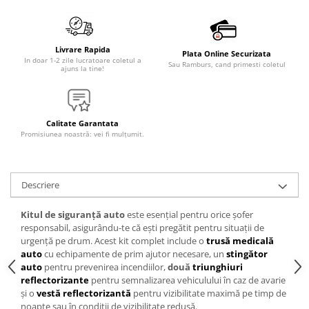
Accesorii Electronice Auto
Incarcatoare Auto
Accesorii pentru Roti si Anvelope
Livrare Rapida
Plata Online Securizata
In doar 1-2 zile lucratoare coletul a
Sau Ramburs, cand primesti coletul
Husa Anvelope
ajuns la tine!
Truse Chei
Organizatoare Auto
Calitate Garantata
Iluminat Auto
Promisiunea noastră: vei fi mulțumit.
Semnalizari
Faruri Ceata
Descriere
Proiectoare
Accesorii LED
Kitul de siguranță auto
este esențial pentru orice șofer
responsabil, asigurându-te că ești pregătit pentru situații de
Becuri Auto
urgență pe drum. Acest kit complet include o
trusă medicală
Piese Auto
auto
cu echipamente de prim ajutor necesare, un
stingător
auto
pentru prevenirea incendiilor,
două
triunghiuri
Piese Caroserie
reflectorizante
pentru semnalizarea vehiculului în caz de avarie
Amortizoare Capota
și o
vestă reflectorizantă
pentru vizibilitate maximă pe timp de
noapte sau în condiții de vizibilitate redusă.