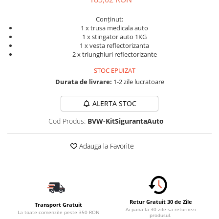
Schimbatoare Viteze
Conținut:
Accesorii Auto
1 x trusa medicala auto
Accesorii Auto Exterior
1 x stingator auto 1KG
1 x vesta reflectorizanta
Husa Auto / Prelata Auto
2 x triunghiuri reflectorizante
Paravanturi Auto / Deflectoare Aer
STOC EPUIZAT
Capace Roti
Durata de livrare:
1-2 zile lucratoare
Accesorii Interior Auto
ALERTA STOC
Inchidere Centralizata
Huse Auto
Cod Produs:
BVW-KitSigurantaAuto
Huse Scaune Auto
Husa Volan
Adauga la Favorite
Tavite Portbagaj Dedicate
Covorase Auto/ Presuri Auto
Seturi Interior
Accesorii Siguranta Auto
Retur Gratuit 30 de Zile
Transport Gratuit
Carcasa Cheie
Ai pana la 30 zile sa returnezi
La toate comenzile peste 350 RON
produsul.