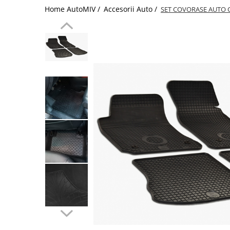
Home AutoMIV /
Accesorii Auto /
SET COVORASE AUTO C
Schimbatoare Viteze
Accesorii Auto
Accesorii Auto Exterior
Husa Auto / Prelata Auto
Paravanturi Auto / Deflectoare Aer
Capace Roti
Accesorii Interior Auto
Inchidere Centralizata
Huse Auto
Huse Scaune Auto
Husa Volan
Tavite Portbagaj Dedicate
Covorase Auto/ Presuri Auto
Seturi Interior
Accesorii Siguranta Auto
Carcasa Cheie