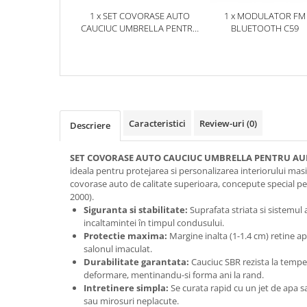
1 x SET COVORASE AUTO
1 x MODULATOR FM
CAUCIUC UMBRELLA PENTRU
BLUETOOTH C59
AUDI A4 (B5) (1995-2000)
Caracteristici
Review-uri
(0)
Descriere
SET COVORASE AUTO CAUCIUC UMBRELLA PENTRU AUDI A
ideala pentru protejarea si personalizarea interiorului masin
covorase auto de calitate superioara, concepute special p
2000).
Siguranta si stabilitate:
Suprafata striata si sistemul
incaltamintei în timpul condusului.
Protectie maxima:
Margine inalta (1-1.4 cm) retine a
salonul imaculat.
Durabilitate garantata:
Cauciuc SBR rezista la tempe
deformare, mentinandu-si forma ani la rand.
Intretinere simpla:
Se curata rapid cu un jet de apa
sau mirosuri neplacute.