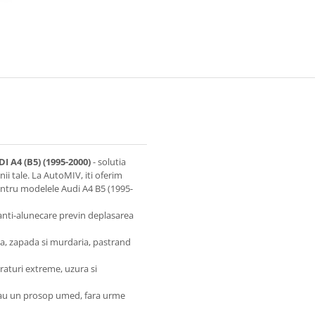
4 (B5) (1995-2000)
- solutia
ii tale. La AutoMIV, iti oferim
entru modelele Audi A4 B5 (1995-
 anti-alunecare previn deplasarea
pa, zapada si murdaria, pastrand
raturi extreme, uzura si
 sau un prosop umed, fara urme