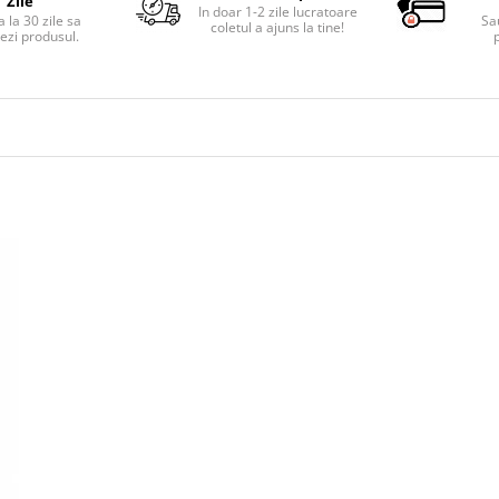
Zile
In doar 1-2 zile lucratoare
 la 30 zile sa
Sa
coletul a ajuns la tine!
ezi produsul.
p