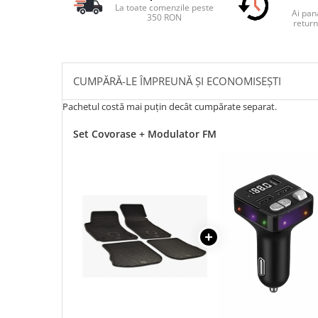
La toate comenzile peste
Ai pana
350 RON
return
CUMPĂRĂ-LE ÎMPREUNĂ ȘI ECONOMISEȘTI
Pachetul costă mai puțin decât cumpărate separat.
Set Covorase + Modulator FM