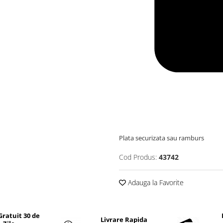
Plata securizata sau ramburs
Cod Produs:
43742
Adauga la Favorite
Gratuit 30 de
Livrare Rapida