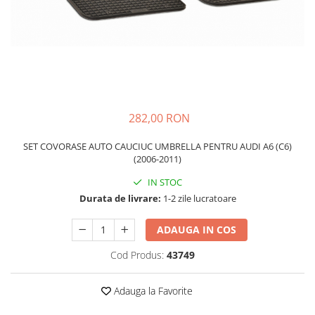
Schimbatoare Viteze
Accesorii Auto
Accesorii Auto Exterior
Husa Auto / Prelata Auto
Paravanturi Auto / Deflectoare Aer
Capace Roti
282,00 RON
Accesorii Interior Auto
SET COVORASE AUTO CAUCIUC UMBRELLA PENTRU AUDI A6 (C6)
Inchidere Centralizata
(2006-2011)
Huse Auto
IN STOC
Huse Scaune Auto
Durata de livrare:
1-2 zile lucratoare
Husa Volan
Tavite Portbagaj Dedicate
ADAUGA IN COS
Covorase Auto/ Presuri Auto
Cod Produs:
43749
Seturi Interior
Accesorii Siguranta Auto
Adauga la Favorite
Carcasa Cheie