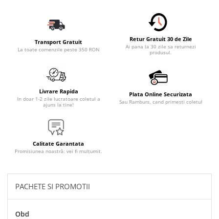
Accesorii Electronice Auto
Incarcatoare Auto
Accesorii pentru Roti si Anvelope
Retur Gratuit 30 de Zile
Transport Gratuit
Husa Anvelope
Ai pana la 30 zile sa returnezi
La toate comenzile peste 350 RON
produsul.
Truse Chei
Organizatoare Auto
Iluminat Auto
Livrare Rapida
Plata Online Securizata
In doar 1-2 zile lucratoare coletul a
Sau Ramburs, cand primesti coletul
Semnalizari
ajuns la tine!
Faruri Ceata
Proiectoare
Calitate Garantata
Accesorii LED
Promisiunea noastră: vei fi mulțumit.
Becuri Auto
Piese Auto
PACHETE SI PROMOTII
Piese Caroserie
Amortizoare Capota
Obd