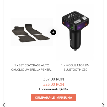
Oglinzi
Pompa Spalator Parbriz
Accesorii Camioane
Lampi si Proiectoare Camion
Marcaje si Echipamente de
Siguranta
Accesorii Cabina Camion
Echipamente Electrice si
Pneumatice
Echipamente ADR si Utilitare
1 x SET COVORASE AUTO
1 x MODULATOR FM
Uleiuri si Lichide Auto
CAUCIUC UMBRELLA PENTRU
BLUETOOTH C59
Aditivi Auto
AUDI A6 (C6) (2006-2011)
357,00 RON
Aditivi Combustibil
326,00 RON
Aditivi Ulei Motor
Economisesti 8,68 %
Aditivi DPF, Sistem Racire si
CUMPARA-LE IMPREUNA
Servodirectie
Antigel