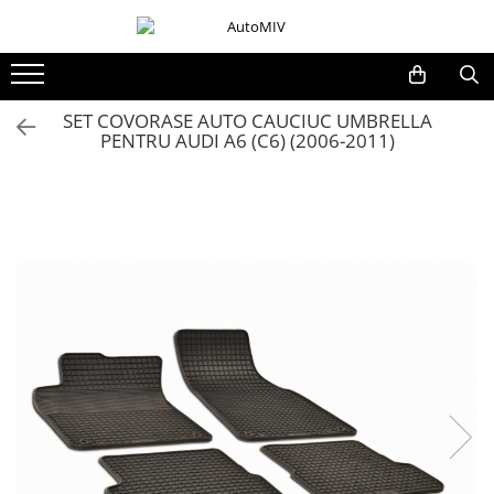
Toate Produsele
Oferta Saptamanii
SET COVORASE AUTO CAUCIUC UMBRELLA
PENTRU AUDI A6 (C6) (2006-2011)
Butoane
Butoane Geam
Bloc Lumini
Butoane Reglare Oglinzi
Seturi Butoane
Butoane Blocare/Deblocare
Buton Frana
Buton Clapeta Rezervor
Buton Portbagaj
Alte Butoane/Comutatoare
Butoane Semnalizare