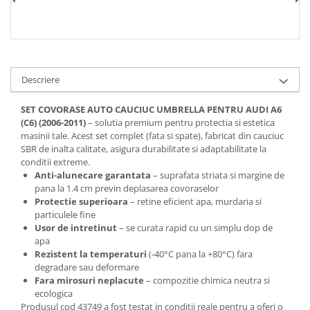
Spray Curatare Frane
Produse Intretinere si Detailing
Lubrifianti si Spray-uri de Curatare
Curatare si Detailing Interior
Descriere
Vopsitorie, Chituri si Adezivi
SET COVORASE AUTO CAUCIUC UMBRELLA PENTRU AUDI A6
Curatare si Detailing Exterior
(C6) (2006-2011)
– solutia premium pentru protectia si estetica
masinii tale. Acest set complet (fata si spate), fabricat din cauciuc
Articole Auto Sezoniere
SBR de inalta calitate, asigura durabilitate si adaptabilitate la
Produse de Iarna
conditii extreme.
Anti-alunecare garantata
– suprafata striata si margine de
Cabluri Pornire
pana la 1.4 cm previn deplasarea covoraselor
Produse de Vara
Protectie superioara
– retine eficient apa, murdaria si
particulele fine
Blog
Usor de intretinut
– se curata rapid cu un simplu dop de
apa
Rezistent la temperaturi
(-40°C pana la +80°C) fara
degradare sau deformare
Fara mirosuri neplacute
– compozitie chimica neutra si
ecologica
Produsul cod 43749 a fost testat in conditii reale pentru a oferi o