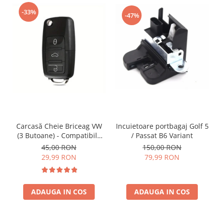
-33%
-47%
Incuietoare portbagaj Golf 5
Carcasă Cheie Briceag VW
/ Passat B6 Variant
(3 Butoane) - Compatibilă
Golf 5, Jetta, Touran etc
150,00 RON
45,00 RON
79,99 RON
29,99 RON
ADAUGA IN COS
ADAUGA IN COS