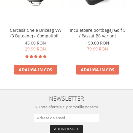
Incuietoare portbagaj Golf 5
Carcasă Cheie Briceag VW
/ Passat B6 Variant
(3 Butoane) - Compatibilă
Golf 5, Jetta, Touran etc
150,00 RON
45,00 RON
79,99 RON
29,99 RON
ADAUGA IN COS
ADAUGA IN COS
NEWSLETTER
Nu rata ofertele si promotiile noastre