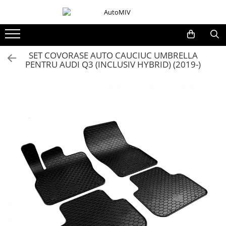
Toate Produsele
Oferta Saptamanii
SET COVORASE AUTO CAUCIUC UMBRELLA
PENTRU AUDI Q3 (INCLUSIV HYBRID) (2019-)
Butoane
Butoane Geam
Bloc Lumini
Butoane Reglare Oglinzi
Seturi Butoane
Butoane Blocare/Deblocare
Buton Frana
Buton Clapeta Rezervor
Buton Portbagaj
Alte Butoane/Comutatoare
Butoane Semnalizare