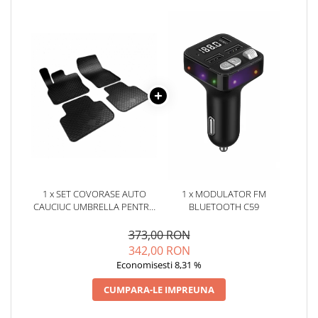
Oglinzi
Pompa Spalator Parbriz
Accesorii Camioane
Lampi si Proiectoare Camion
Marcaje si Echipamente de
Siguranta
Accesorii Cabina Camion
Echipamente Electrice si
Pneumatice
Echipamente ADR si Utilitare
1 x SET COVORASE AUTO
1 x MODULATOR FM
Uleiuri si Lichide Auto
CAUCIUC UMBRELLA PENTRU
BLUETOOTH C59
Aditivi Auto
AUDI Q3 (INCLUSIV HYBRID)
(2019-)
373,00 RON
Aditivi Combustibil
342,00 RON
Aditivi Ulei Motor
Economisesti 8,31 %
Aditivi DPF, Sistem Racire si
CUMPARA-LE IMPREUNA
Servodirectie
Antigel