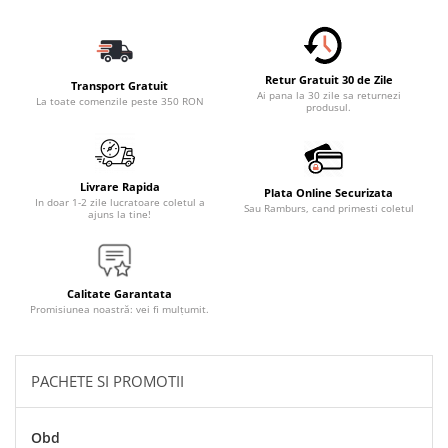
Accesorii Electronice Auto
Incarcatoare Auto
Accesorii pentru Roti si Anvelope
Retur Gratuit 30 de Zile
Transport Gratuit
Husa Anvelope
Ai pana la 30 zile sa returnezi
La toate comenzile peste 350 RON
produsul.
Truse Chei
Organizatoare Auto
Iluminat Auto
Livrare Rapida
Plata Online Securizata
In doar 1-2 zile lucratoare coletul a
Sau Ramburs, cand primesti coletul
Semnalizari
ajuns la tine!
Faruri Ceata
Proiectoare
Calitate Garantata
Accesorii LED
Promisiunea noastră: vei fi mulțumit.
Becuri Auto
Piese Auto
PACHETE SI PROMOTII
Piese Caroserie
Amortizoare Capota
Obd