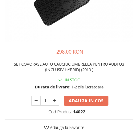
Schimbatoare Viteze
Accesorii Auto
Accesorii Auto Exterior
Husa Auto / Prelata Auto
Paravanturi Auto / Deflectoare Aer
Capace Roti
298,00 RON
Accesorii Interior Auto
SET COVORASE AUTO CAUCIUC UMBRELLA PENTRU AUDI Q3
Inchidere Centralizata
(INCLUSIV HYBRID) (2019-)
Huse Auto
IN STOC
Huse Scaune Auto
Durata de livrare:
1-2 zile lucratoare
Husa Volan
Tavite Portbagaj Dedicate
ADAUGA IN COS
Covorase Auto/ Presuri Auto
Cod Produs:
14022
Seturi Interior
Accesorii Siguranta Auto
Adauga la Favorite
Carcasa Cheie