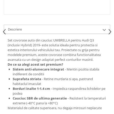
Spray Curatare Frane
Produse Intretinere si Detailing
Lubrifianti si Spray-uri de Curatare
Curatare si Detailing Interior
Descriere
Vopsitorie, Chituri si Adezivi
Set covorase auto din cauciuc UMBRELLA pentru Audi Q3
Curatare si Detailing Exterior
(inclusiv Hybrid) 2019- este solutia ideala pentru protectia si
estetica interiorului vehiculului tau. Proiectate cu grija pentru
Articole Auto Sezoniere
modelele premium, aceste covorase combina functionalitatea
Produse de Iarna
avansata cu un design adaptat perfect conturilor masinii.
De ce sa alegi acest set premium?
Cabluri Pornire
Sistem anti-alunecare integrat
- Mentin pozitia stabila
Produse de Vara
indiferent de conditii
Suprafata striata
- Retine murdaria si apa, pastrand
Blog
habitaclul imaculat
Borduri inalte 1-1.4 cm
- Impiedica raspandirea lichidelor pe
podea
Cauciuc SBR de ultima generatie
- Rezistent la temperaturi
extreme (-40°C pana la +80°C)
Materialul de calitate superioara, nu degaja mirosuri neplacute