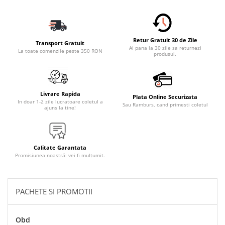
Accesorii Electronice Auto
Incarcatoare Auto
Accesorii pentru Roti si Anvelope
Retur Gratuit 30 de Zile
Transport Gratuit
Husa Anvelope
Ai pana la 30 zile sa returnezi
La toate comenzile peste 350 RON
produsul.
Truse Chei
Organizatoare Auto
Iluminat Auto
Livrare Rapida
Plata Online Securizata
In doar 1-2 zile lucratoare coletul a
Sau Ramburs, cand primesti coletul
Semnalizari
ajuns la tine!
Faruri Ceata
Proiectoare
Calitate Garantata
Accesorii LED
Promisiunea noastră: vei fi mulțumit.
Becuri Auto
Piese Auto
PACHETE SI PROMOTII
Piese Caroserie
Amortizoare Capota
Obd