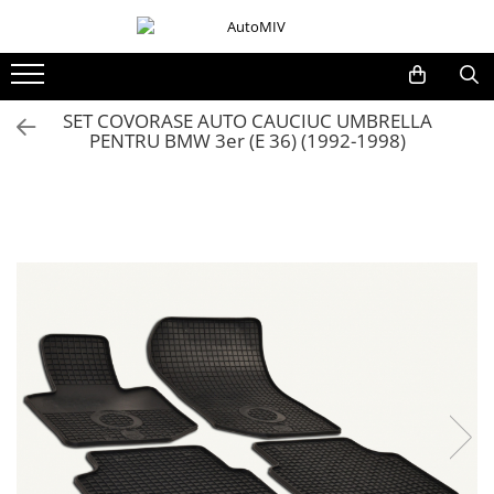
Toate Produsele
Oferta Saptamanii
SET COVORASE AUTO CAUCIUC UMBRELLA
PENTRU BMW 3er (E 36) (1992-1998)
Butoane
Butoane Geam
Bloc Lumini
Butoane Reglare Oglinzi
Seturi Butoane
Butoane Blocare/Deblocare
Buton Frana
Buton Clapeta Rezervor
Buton Portbagaj
Alte Butoane/Comutatoare
Butoane Semnalizare