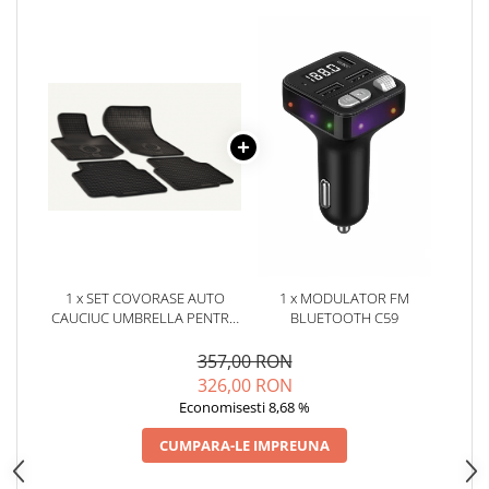
Oglinzi
Pompa Spalator Parbriz
Accesorii Camioane
Lampi si Proiectoare Camion
Marcaje si Echipamente de
Siguranta
Accesorii Cabina Camion
Echipamente Electrice si
Pneumatice
Echipamente ADR si Utilitare
1 x SET COVORASE AUTO
1 x MODULATOR FM
Uleiuri si Lichide Auto
CAUCIUC UMBRELLA PENTRU
BLUETOOTH C59
Aditivi Auto
BMW 3ER (E 36) (1992-1998)
357,00 RON
Aditivi Combustibil
326,00 RON
Aditivi Ulei Motor
Economisesti 8,68 %
Aditivi DPF, Sistem Racire si
CUMPARA-LE IMPREUNA
Servodirectie
Antigel