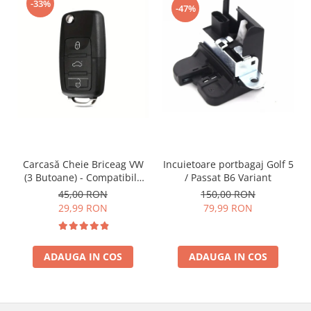
-33%
-47%
Incuietoare portbagaj Golf 5
Carcasă Cheie Briceag VW
/ Passat B6 Variant
(3 Butoane) - Compatibilă
Golf 5, Jetta, Touran etc
150,00 RON
45,00 RON
79,99 RON
29,99 RON
ADAUGA IN COS
ADAUGA IN COS