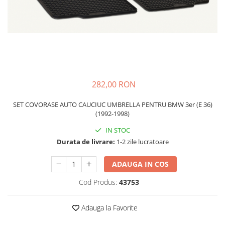
Schimbatoare Viteze
Accesorii Auto
Accesorii Auto Exterior
Husa Auto / Prelata Auto
Paravanturi Auto / Deflectoare Aer
Capace Roti
282,00 RON
Accesorii Interior Auto
SET COVORASE AUTO CAUCIUC UMBRELLA PENTRU BMW 3er (E 36)
Inchidere Centralizata
(1992-1998)
Huse Auto
IN STOC
Huse Scaune Auto
Durata de livrare:
1-2 zile lucratoare
Husa Volan
Tavite Portbagaj Dedicate
ADAUGA IN COS
Covorase Auto/ Presuri Auto
Cod Produs:
43753
Seturi Interior
Accesorii Siguranta Auto
Adauga la Favorite
Carcasa Cheie