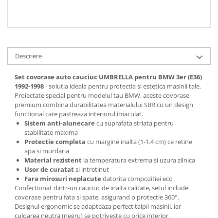
Spray Curatare Frane
Produse Intretinere si Detailing
Lubrifianti si Spray-uri de Curatare
Curatare si Detailing Interior
Descriere
Vopsitorie, Chituri si Adezivi
Set covorase auto cauciuc UMBRELLA pentru BMW 3er (E36)
Curatare si Detailing Exterior
1992-1998
- solutia ideala pentru protectia si estetica masinii tale.
Proiectate special pentru modelul tau BMW, aceste covorase
Articole Auto Sezoniere
premium combina durabilitatea materialului SBR cu un design
Produse de Iarna
functional care pastreaza interiorul imaculat.
Sistem anti-alunecare
cu suprafata striata pentru
Cabluri Pornire
stabilitate maxima
Produse de Vara
Protectie completa
cu margine inalta (1-1.4 cm) ce retine
apa si murdaria
Blog
Material rezistent
la temperatura extrema si uzura zilnica
Usor de curatat
si intretinut
Fara mirosuri neplacute
datorita compozitiei eco
Confectionat dintr-un cauciuc de inalta calitate, setul include
covorase pentru fata si spate, asigurand o protectie 360°.
Designul ergonomic se adapteaza perfect talpii masinii, iar
culoarea neutra (negru) se potriveste cu orice interior.