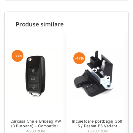
Produse similare
-33%
-47%
Carcasă Cheie Briceag VW
Incuietoare portbagaj Golf
(3 Butoane) - Compatibilă
5 / Passat B6 Variant
Golf 5, Jetta, Touran etc
45,00 RON
150,00 RON