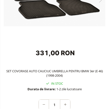
Auto
Accesorii Auto Exterior
Husa Auto / Prelata Auto
Paravanturi Auto / Deflectoare Aer
Capace Roti
Accesorii Interior Auto
Inchidere Centralizata
Huse Auto
331,00 RON
Huse Scaune Auto
Husa Volan
Tavite Portbagaj Dedicate
SET COVORASE AUTO CAUCIUC UMBRELLA PENTRU BMW 3er (E 46)
Covorase Auto/ Presuri Auto
(1998-2004)
Seturi Interior
IN STOC
Accesorii Siguranta Auto
Durata de livrare:
1-2 zile lucratoare
Carcasa Cheie
Accesorii Electronice Auto
Incarcatoare Auto