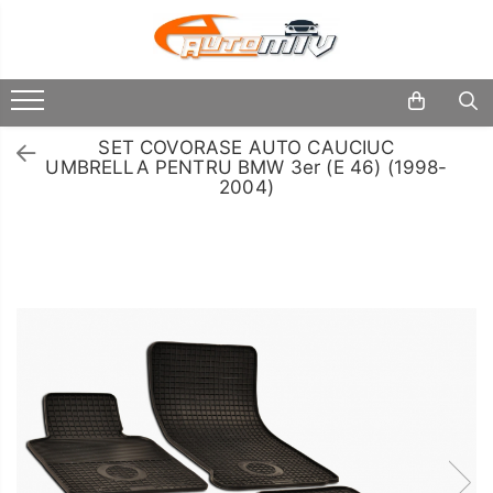
Toate Produsele
Oferta Saptamanii
SET COVORASE AUTO CAUCIUC
Butoane
UMBRELLA PENTRU BMW 3er (E 46) (1998-
Butoane Geam
Schimbatoare
2004)
Viteze
Bloc Lumini
Accesorii
Butoane Reglare Oglinzi
Auto
Iluminat
Seturi Butoane
Auto
Butoane Blocare/Deblocare
Piese
Buton Frana
Auto
Accesorii
Buton Clapeta Rezervor
Camioane
Buton Portbagaj
Uleiuri
Alte Butoane/Comutatoare
si
Lichide
Butoane Semnalizare