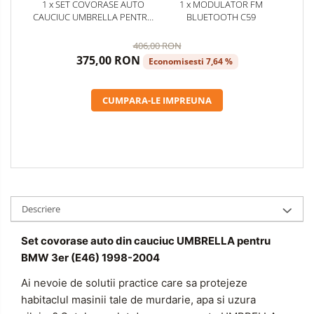
Curatare si Detailing Exterior
1 x SET COVORASE AUTO
1 x MODULATOR FM
CAUCIUC UMBRELLA PENTRU
BLUETOOTH C59
Produse de Iarna
BMW 3ER (E 46) (1998-2004)
406,00 RON
Cabluri Pornire
375,00 RON
Economisesti 7,64 %
Produse de Vara
CUMPARA-LE IMPREUNA
Descriere
Set covorase auto din cauciuc UMBRELLA pentru
BMW 3er (E46) 1998-2004
Ai nevoie de solutii practice care sa protejeze
habitaclul masinii tale de murdarie, apa si uzura