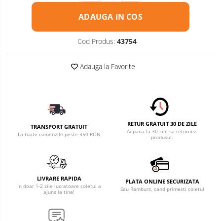
Accesorii pentru Roti si Anvelope
ADAUGA IN COS
Husa Anvelope
Cod Produs:
43754
Truse Chei
Organizatoare Auto
Adauga la Favorite
Semnalizari
Produse
Intretinere si
Faruri Ceata
Detailing
Articole Auto
Proiectoare
Sezoniere
Blog
Accesorii LED
RETUR GRATUIT 30 DE ZILE
TRANSPORT GRATUIT
Ai pana la 30 zile sa returnezi
Becuri Auto
La toate comenzile peste 350 RON
produsul.
Piese Caroserie
Amortizoare Capota
Oglinzi
LIVRARE RAPIDA
PLATA ONLINE SECURIZATA
In doar 1-2 zile lucratoare coletul a
Sau Ramburs, cand primesti coletul
Pompa Spalator Parbriz
ajuns la tine!
Lampi si Proiectoare Camion