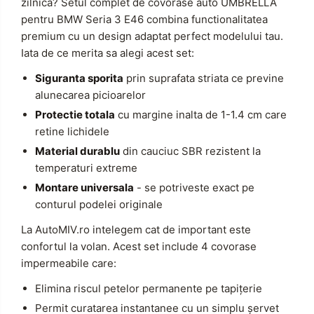
zilnica? Setul complet de covorase auto UMBRELLA
pentru BMW Seria 3 E46 combina functionalitatea
premium cu un design adaptat perfect modelului tau.
Iata de ce merita sa alegi acest set:
Siguranta sporita
prin suprafata striata ce previne
alunecarea picioarelor
Protectie totala
cu margine inalta de 1-1.4 cm care
retine lichidele
Material durablu
din cauciuc SBR rezistent la
temperaturi extreme
Montare universala
- se potriveste exact pe
conturul podelei originale
La AutoMIV.ro intelegem cat de important este
confortul la volan. Acest set include 4 covorase
impermeabile care:
Elimina riscul petelor permanente pe tapițerie
Permit curatarea instantanee cu un simplu șervet