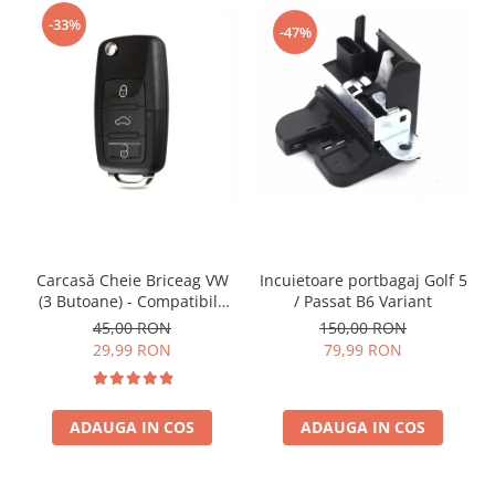
-33%
-47%
Incuietoare portbagaj Golf 5
Carcasă Cheie Briceag VW
/ Passat B6 Variant
(3 Butoane) - Compatibilă
Golf 5, Jetta, Touran etc
150,00 RON
45,00 RON
79,99 RON
29,99 RON
ADAUGA IN COS
ADAUGA IN COS