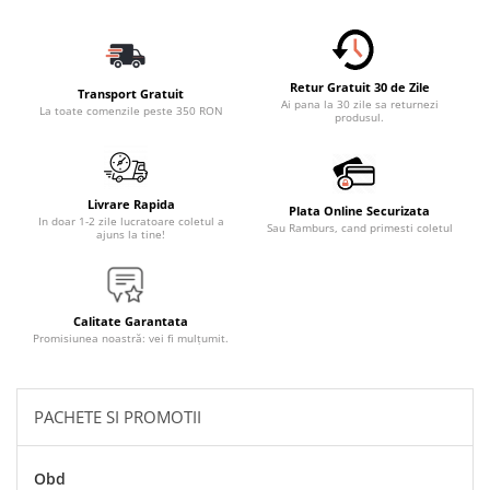
Accesorii Electronice Auto
Incarcatoare Auto
Accesorii pentru Roti si Anvelope
Retur Gratuit 30 de Zile
Transport Gratuit
Husa Anvelope
Ai pana la 30 zile sa returnezi
La toate comenzile peste 350 RON
produsul.
Truse Chei
Organizatoare Auto
Iluminat Auto
Livrare Rapida
Plata Online Securizata
In doar 1-2 zile lucratoare coletul a
Sau Ramburs, cand primesti coletul
Semnalizari
ajuns la tine!
Faruri Ceata
Proiectoare
Calitate Garantata
Accesorii LED
Promisiunea noastră: vei fi mulțumit.
Becuri Auto
Piese Auto
PACHETE SI PROMOTII
Piese Caroserie
Amortizoare Capota
Obd