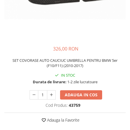
Schimbatoare Viteze
Accesorii Auto
Accesorii Auto Exterior
Husa Auto / Prelata Auto
Paravanturi Auto / Deflectoare Aer
Capace Roti
326,00 RON
Accesorii Interior Auto
SET COVORASE AUTO CAUCIUC UMBRELLA PENTRU BMW 5er
Inchidere Centralizata
(F10/F11) (2010-2017)
Huse Auto
IN STOC
Huse Scaune Auto
Durata de livrare:
1-2 zile lucratoare
Husa Volan
Tavite Portbagaj Dedicate
ADAUGA IN COS
Covorase Auto/ Presuri Auto
Cod Produs:
43759
Seturi Interior
Accesorii Siguranta Auto
Adauga la Favorite
Carcasa Cheie