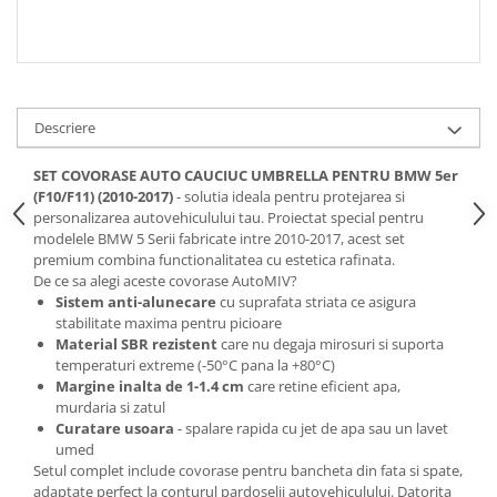
Spray Curatare Frane
Produse Intretinere si Detailing
Lubrifianti si Spray-uri de Curatare
Curatare si Detailing Interior
Descriere
Vopsitorie, Chituri si Adezivi
SET COVORASE AUTO CAUCIUC UMBRELLA PENTRU BMW 5er
Curatare si Detailing Exterior
(F10/F11) (2010-2017)
- solutia ideala pentru protejarea si
personalizarea autovehiculului tau. Proiectat special pentru
Articole Auto Sezoniere
modelele BMW 5 Serii fabricate intre 2010-2017, acest set
Produse de Iarna
premium combina functionalitatea cu estetica rafinata.
De ce sa alegi aceste covorase AutoMIV?
Cabluri Pornire
Sistem anti-alunecare
cu suprafata striata ce asigura
Produse de Vara
stabilitate maxima pentru picioare
Material SBR rezistent
care nu degaja mirosuri si suporta
Blog
temperaturi extreme (-50°C pana la +80°C)
Margine inalta de 1-1.4 cm
care retine eficient apa,
murdaria si zatul
Curatare usoara
- spalare rapida cu jet de apa sau un lavet
umed
Setul complet include covorase pentru bancheta din fata si spate,
adaptate perfect la conturul pardoselii autovehiculului. Datorita