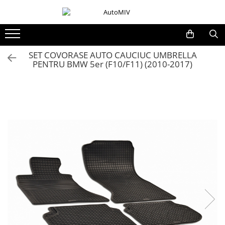
Toate Produsele
Oferta Saptamanii
SET COVORASE AUTO CAUCIUC UMBRELLA
PENTRU BMW 5er (F10/F11) (2010-2017)
Butoane
Butoane Geam
Bloc Lumini
Butoane Reglare Oglinzi
Seturi Butoane
Butoane Blocare/Deblocare
Buton Frana
Buton Clapeta Rezervor
Buton Portbagaj
Alte Butoane/Comutatoare
Butoane Semnalizare