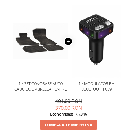
Oglinzi
Pompa Spalator Parbriz
Accesorii Camioane
Lampi si Proiectoare Camion
Marcaje si Echipamente de
Siguranta
Accesorii Cabina Camion
Echipamente Electrice si
Pneumatice
Echipamente ADR si Utilitare
1 x SET COVORASE AUTO
1 x MODULATOR FM
Uleiuri si Lichide Auto
CAUCIUC UMBRELLA PENTRU
BLUETOOTH C59
Aditivi Auto
BMW 5ER (F10/F11) (2010-
2017)
401,00 RON
Aditivi Combustibil
370,00 RON
Aditivi Ulei Motor
Economisesti 7,73 %
Aditivi DPF, Sistem Racire si
CUMPARA-LE IMPREUNA
Servodirectie
Antigel