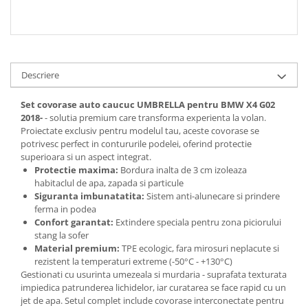
Descriere
Set covorase auto caucuc UMBRELLA pentru BMW X4 G02
2018-
- solutia premium care transforma experienta la volan.
Proiectate exclusiv pentru modelul tau, aceste covorase se
potrivesc perfect in contururile podelei, oferind protectie
superioara si un aspect integrat.
Protectie maxima:
Bordura inalta de 3 cm izoleaza
habitaclul de apa, zapada si particule
Siguranta imbunatatita:
Sistem anti-alunecare si prindere
ferma in podea
Confort garantat:
Extindere speciala pentru zona piciorului
stang la sofer
Material premium:
TPE ecologic, fara mirosuri neplacute si
rezistent la temperaturi extreme (-50°C - +130°C)
Gestionati cu usurinta umezeala si murdaria - suprafata texturata
impiedica patrunderea lichidelor, iar curatarea se face rapid cu un
jet de apa. Setul complet include covorase interconectate pentru