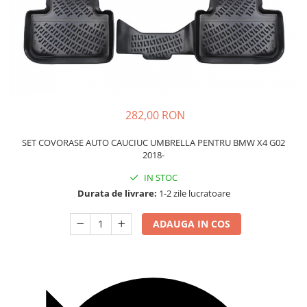
Carcasa Cheie
Accesorii Electronice Auto
Incarcatoare Auto
Accesorii pentru Roti si Anvelope
Husa Anvelope
Truse Chei
282,00 RON
Organizatoare Auto
SET COVORASE AUTO CAUCIUC UMBRELLA PENTRU BMW X4 G02
2018-
IN STOC
Durata de livrare:
1-2 zile lucratoare
ADAUGA IN COS