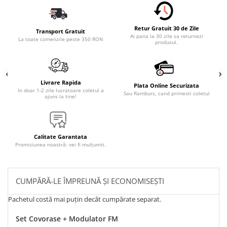
Retur Gratuit 30 de Zile
Transport Gratuit
Ai pana la 30 zile sa returnezi
La toate comenzile peste 350 RON
produsul.
Livrare Rapida
Plata Online Securizata
In doar 1-2 zile lucratoare coletul a
Sau Ramburs, cand primesti coletul
ajuns la tine!
Calitate Garantata
Promisiunea noastră: vei fi mulțumit.
CUMPĂRĂ-LE ÎMPREUNĂ ȘI ECONOMISEȘTI
Pachetul costă mai puțin decât cumpărate separat.
Set Covorase + Modulator FM