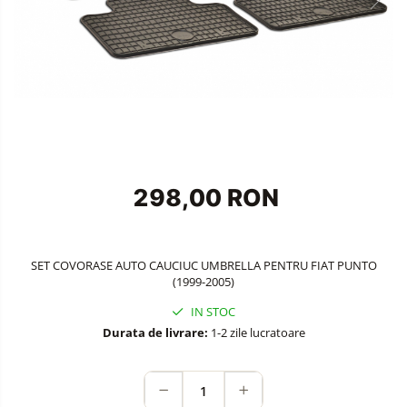
Accesorii Siguranta Auto
Carcasa Cheie
Accesorii Electronice Auto
Incarcatoare Auto
Accesorii pentru Roti si Anvelope
Husa Anvelope
Truse Chei
298,00 RON
Organizatoare Auto
SET COVORASE AUTO CAUCIUC UMBRELLA PENTRU FIAT PUNTO
(1999-2005)
IN STOC
Durata de livrare:
1-2 zile lucratoare