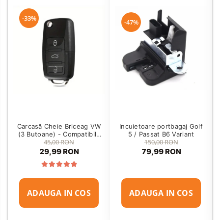
-33%
-47%
Carcasă Cheie Briceag VW
Incuietoare portbagaj Golf
(3 Butoane) - Compatibilă
5 / Passat B6 Variant
45,00 RON
150,00 RON
Golf 5, Jetta, Touran etc
29,99 RON
79,99 RON
ADAUGA IN COS
ADAUGA IN COS