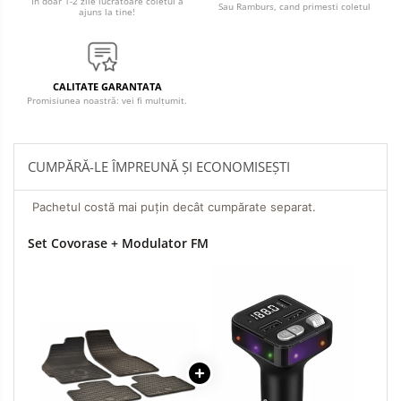
In doar 1-2 zile lucratoare coletul a
Sau Ramburs, cand primesti coletul
ajuns la tine!
CALITATE GARANTATA
Promisiunea noastră: vei fi mulțumit.
CUMPĂRĂ-LE ÎMPREUNĂ ȘI ECONOMISEȘTI
Pachetul costă mai puțin decât cumpărate separat.
Set Covorase + Modulator FM