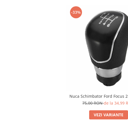
Spray Curatare Frane
-33%
Produse Intretinere si Detailing
Lubrifianti si Spray-uri de Curatare
Curatare si Detailing Interior
Vopsitorie, Chituri si Adezivi
Curatare si Detailing Exterior
Articole Auto Sezoniere
Produse de Iarna
Cabluri Pornire
Produse de Vara
Blog
Nuca Schimbator Ford Focus 
75,00 RON
de la 34,99
VEZI VARIANTE