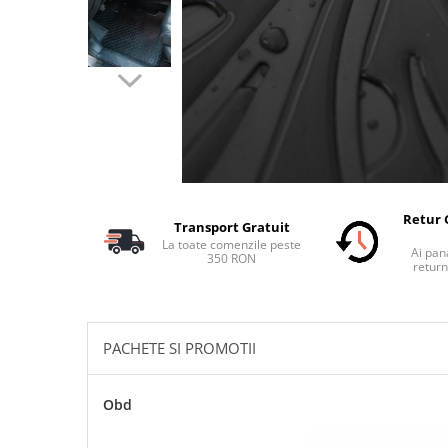
Schimbatoare Viteze
Accesorii Auto
Accesorii Auto Exterior
Husa Auto / Prelata Auto
Paravanturi Auto / Deflectoare Aer
Capace Roti
Accesorii Interior Auto
Inchidere Centralizata
Retur 
Transport Gratuit
Huse Auto
La toate comenzile peste
Ai pana
350 RON
Huse Scaune Auto
return
Husa Volan
Tavite Portbagaj Dedicate
Covorase Auto/ Presuri Auto
PACHETE SI PROMOTII
Seturi Interior
Accesorii Siguranta Auto
Obd
Carcasa Cheie