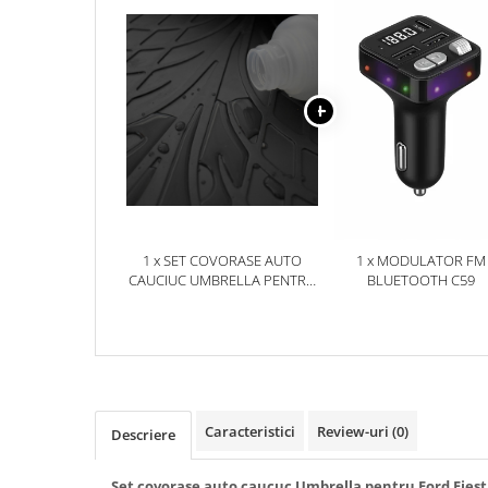
Accesorii Electronice Auto
Incarcatoare Auto
Accesorii pentru Roti si Anvelope
Husa Anvelope
Truse Chei
Organizatoare Auto
Iluminat Auto
Semnalizari
1 x SET COVORASE AUTO
1 x MODULATOR FM
Faruri Ceata
CAUCIUC UMBRELLA PENTRU
BLUETOOTH C59
Proiectoare
FORD FIESTA (2017-) PUMA
(INCLUSIV HYBRID) (2020-)
Accesorii LED
Becuri Auto
Piese Auto
Piese Caroserie
Caracteristici
Review-uri
(0)
Descriere
Amortizoare Capota
Set covorase auto caucuc Umbrella pentru Ford Fiesta 