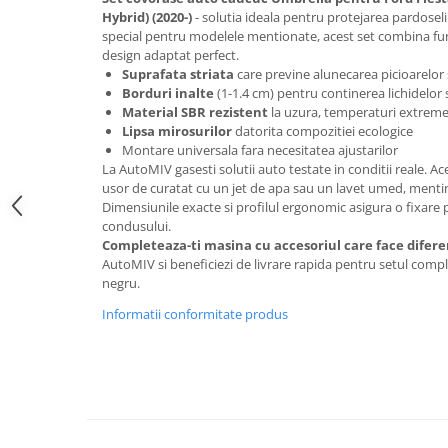
Oglinzi
Hybrid) (2020-)
- solutia ideala pentru protejarea pardoseli
Pompa Spalator Parbriz
special pentru modelele mentionate, acest set combina fu
design adaptat perfect.
Accesorii Camioane
Suprafata striata
care previne alunecarea picioarelor 
Lampi si Proiectoare Camion
Borduri inalte
(1-1.4 cm) pentru continerea lichidelor s
Material SBR rezistent
la uzura, temperaturi extreme
Marcaje si Echipamente de
Lipsa mirosurilor
datorita compozitiei ecologice
Siguranta
Montare universala fara necesitatea ajustarilor
Accesorii Cabina Camion
La AutoMIV gasesti solutii auto testate in conditii reale. 
usor de curatat cu un jet de apa sau un lavet umed, menti
Echipamente Electrice si
Dimensiunile exacte si profilul ergonomic asigura o fixare p
Pneumatice
condusului.
Completeaza-ti masina cu accesoriul care face difere
Echipamente ADR si Utilitare
AutoMIV si beneficiezi de livrare rapida pentru setul comple
Uleiuri si Lichide Auto
negru.
Aditivi Auto
Informatii conformitate produs
Aditivi Combustibil
Aditivi Ulei Motor
Aditivi DPF, Sistem Racire si
Servodirectie
Antigel