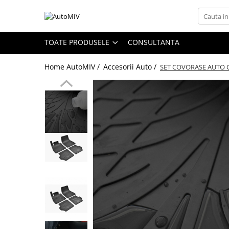
Toate Produsele
TOATE PRODUSELE
CONSULTANTA
Oferta Saptamanii
Home AutoMIV /
Accesorii Auto /
SET COVORASE AUTO C
Butoane
Butoane Geam
Bloc Lumini
Butoane Reglare Oglinzi
Seturi Butoane
Butoane Blocare/Deblocare
Buton Frana
Buton Clapeta Rezervor
Buton Portbagaj
Alte Butoane/Comutatoare
Butoane Semnalizare