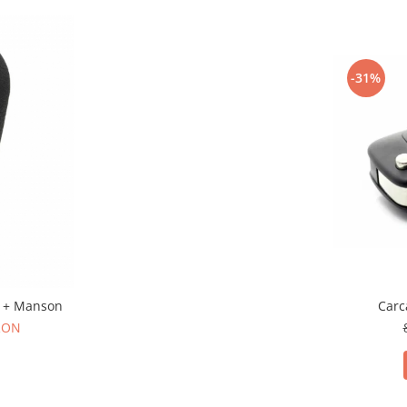
-31%
Carc
2 + Manson
 RON