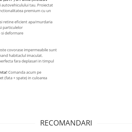
i autovehiculului tau. Proiectat
nctionalitatea premium cu un
si retine eficient apa/murdaria
i particulelor
 si deformare
Aceste covorase impermeabile sunt
nand habitaclul imaculat.
erfecta fara deplasari in timpul
nta!
Comanda acum pe
t (fata + spate) in culoarea
RECOMANDARI