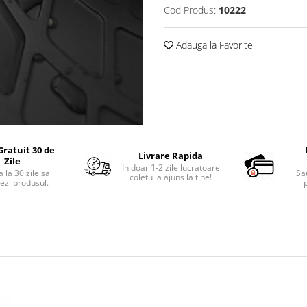
Cod Produs:
10222
Adauga la Favorite
Gratuit 30 de
Livrare Rapida
Zile
In doar 1-2 zile lucratoare
 la 30 zile sa
Sa
coletul a ajuns la tine!
ezi produsul.
p