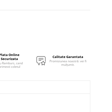
Plata Online
Calitate Garantata
Securizata
Promisiunea noastră: vei fi
u Ramburs, cand
mulțumit.
rimesti coletul