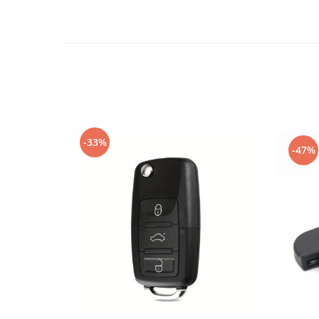
-33%
-47%