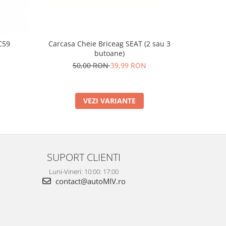
C59
Carcasa Cheie Briceag SEAT (2 sau 3
Supo
butoane)
2
50,00 RON
39,99 RON
VEZI VARIANTE
SUPORT CLIENTI
Luni-Vineri: 10:00: 17:00
contact@autoMIV.ro