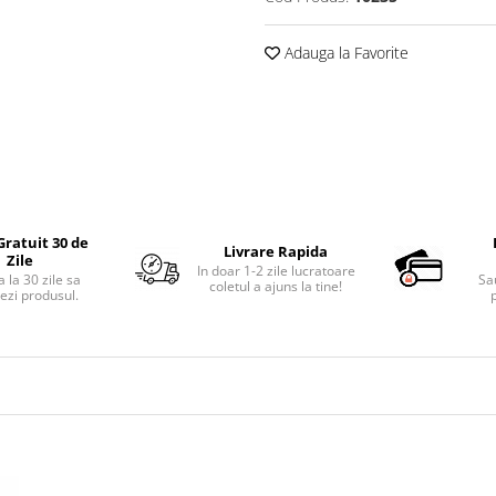
Adauga la Favorite
Gratuit 30 de
Livrare Rapida
Zile
In doar 1-2 zile lucratoare
 la 30 zile sa
Sa
coletul a ajuns la tine!
ezi produsul.
p