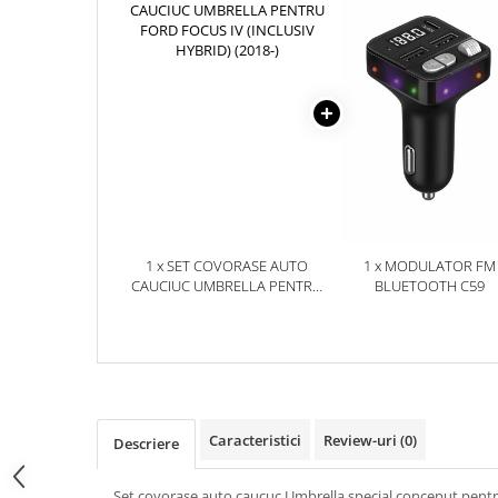
Accesorii Electronice Auto
Incarcatoare Auto
Accesorii pentru Roti si Anvelope
Husa Anvelope
Truse Chei
Organizatoare Auto
Iluminat Auto
Semnalizari
1 x SET COVORASE AUTO
1 x MODULATOR FM
Faruri Ceata
CAUCIUC UMBRELLA PENTRU
BLUETOOTH C59
Proiectoare
FORD FOCUS IV (INCLUSIV
HYBRID) (2018-)
Accesorii LED
Becuri Auto
Piese Auto
Piese Caroserie
Caracteristici
Review-uri
(0)
Descriere
Amortizoare Capota
Set covorase auto caucuc Umbrella special conceput pentru