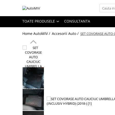
Toate Produsele
TOATE PRODUSELE
CONSULTANTA
Oferta Saptamanii
Home AutoMIV /
Accesorii Auto /
SET COVORASE AUTO C
Butoane
Butoane Geam
Bloc Lumini
Butoane Reglare Oglinzi
Seturi Butoane
Butoane Blocare/Deblocare
Buton Frana
Buton Clapeta Rezervor
Buton Portbagaj
Alte Butoane/Comutatoare
Butoane Semnalizare