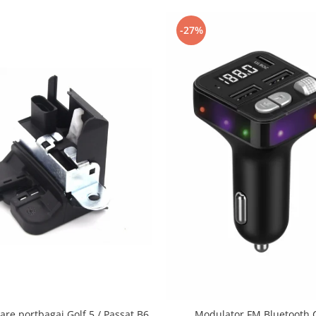
-27%
are portbagaj Golf 5 / Passat B6
Modulator FM Bluetooth 