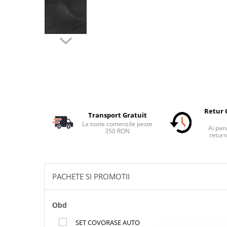
Schimbatoare Viteze
Accesorii Auto
Accesorii Auto Exterior
Husa Auto / Prelata Auto
Paravanturi Auto / Deflectoare Aer
Capace Roti
Accesorii Interior Auto
Inchidere Centralizata
Retur 
Transport Gratuit
Huse Auto
La toate comenzile peste
Ai pana
350 RON
Huse Scaune Auto
return
Husa Volan
Tavite Portbagaj Dedicate
Covorase Auto/ Presuri Auto
PACHETE SI PROMOTII
Seturi Interior
Accesorii Siguranta Auto
Obd
Carcasa Cheie