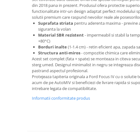
Oglinzi
din 2018 pana in prezent. Produsul ofera protectie superio
Pompa Spalator Parbriz
functionalitate intr-un design adaptat perfect modelului sp
solutii premium care raspund nevoilor reale ale posesorilo
Accesorii Camioane
Suprafata striata
pentru aderenta maxima - previne al
Lampi si Proiectoare Camion
siguranta la volan
Material SBR rezistent
- impermeabil si stabil la tem
Marcaje si Echipamente de
+80°C)
Siguranta
Borduri inalte
(1-1.4 cm) - retin eficient apa, zapada 
Accesorii Cabina Camion
Structura anti-miros
- compozitie chimica care elimin
Acest set complet (fata + spate) se monteaza in citeva sec
Echipamente Electrice si
sterg umed. Designul minimalist in negru se integreaza discr
Pneumatice
pastrand aspectul profesional.
Protejeaza tapiteria originala a Ford Focus IV cu o solutie 
Echipamente ADR si Utilitare
acum de pe AutoMIV si beneficiezi de livrare rapida si supo
Uleiuri si Lichide Auto
intrebare legata de compatibilitate.
Aditivi Auto
Informatii conformitate produs
Aditivi Combustibil
Aditivi Ulei Motor
Aditivi DPF, Sistem Racire si
Servodirectie
Antigel