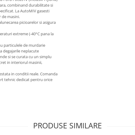
ara, combinand durabilitate si
ecificat. La AutoMIV gasesti
r de masini.
unecarea picioarelor si asigura
peraturi extreme (-40°C pana la
sau particulele de murdarie
a degajarile neplacute
unde si se curata cu un simplu
et in interiorul masinii,
testata in conditii reale. Comanda
rt tehnic dedicat pentru orice
PRODUSE SIMILARE