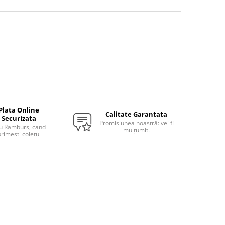
Plata Online
Calitate Garantata
Securizata
Promisiunea noastră: vei fi
u Ramburs, cand
mulțumit.
rimesti coletul