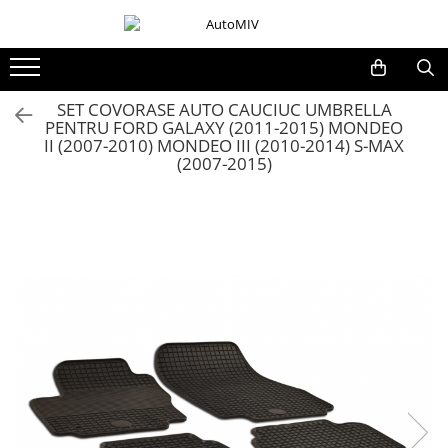
Toate Produsele
Oferta Saptamanii
SET COVORASE AUTO CAUCIUC UMBRELLA
PENTRU FORD GALAXY (2011-2015) MONDEO
Butoane
II (2007-2010) MONDEO III (2010-2014) S-MAX
Butoane Geam
(2007-2015)
Bloc Lumini
Butoane Reglare Oglinzi
Seturi Butoane
Butoane Blocare/Deblocare
Buton Frana
Buton Clapeta Rezervor
Buton Portbagaj
Alte Butoane/Comutatoare
Butoane Semnalizare