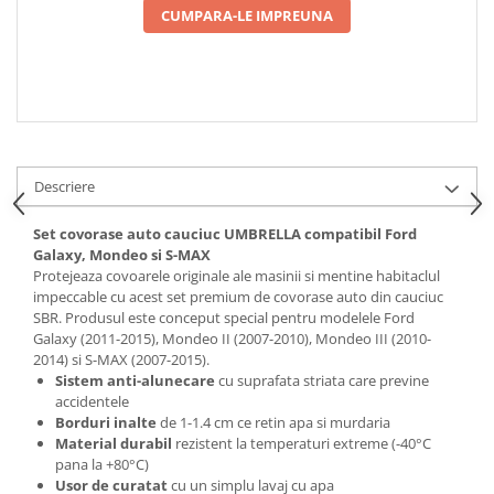
CUMPARA-LE IMPREUNA
Spray Curatare Frane
Produse Intretinere si Detailing
Lubrifianti si Spray-uri de Curatare
Curatare si Detailing Interior
Vopsitorie, Chituri si Adezivi
Curatare si Detailing Exterior
Descriere
Articole Auto Sezoniere
Set covorase auto cauciuc UMBRELLA compatibil Ford
Produse de Iarna
Galaxy, Mondeo si S-MAX
Protejeaza covoarele originale ale masinii si mentine habitaclul
Cabluri Pornire
impeccable cu acest set premium de covorase auto din cauciuc
Produse de Vara
SBR. Produsul este conceput special pentru modelele Ford
Galaxy (2011-2015), Mondeo II (2007-2010), Mondeo III (2010-
Blog
2014) si S-MAX (2007-2015).
Sistem anti-alunecare
cu suprafata striata care previne
accidentele
Borduri inalte
de 1-1.4 cm ce retin apa si murdaria
Material durabil
rezistent la temperaturi extreme (-40°C
pana la +80°C)
Usor de curatat
cu un simplu lavaj cu apa