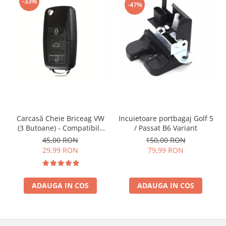
-33%
-47%
Incuietoare portbagaj Golf 5
Carcasă Cheie Briceag VW
/ Passat B6 Variant
(3 Butoane) - Compatibilă
Golf 5, Jetta, Touran etc
150,00 RON
45,00 RON
79,99 RON
29,99 RON
ADAUGA IN COS
ADAUGA IN COS