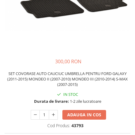
Schimbatoare Viteze
Accesorii Auto
Accesorii Auto Exterior
Husa Auto / Prelata Auto
Paravanturi Auto / Deflectoare Aer
Capace Roti
Accesorii Interior Auto
300,00 RON
Inchidere Centralizata
Huse Auto
SET COVORASE AUTO CAUCIUC UMBRELLA PENTRU FORD GALAXY
(2011-2015) MONDEO II (2007-2010) MONDEO III (2010-2014) S-MAX
Huse Scaune Auto
(2007-2015)
Husa Volan
IN STOC
Tavite Portbagaj Dedicate
Durata de livrare:
1-2 zile lucratoare
Covorase Auto/ Presuri Auto
Seturi Interior
ADAUGA IN COS
Accesorii Siguranta Auto
Cod Produs:
43793
Carcasa Cheie