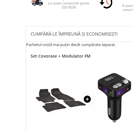
La toate comenzile peste
Ai pana
350 RON
return
CUMPĂRĂ-LE ÎMPREUNĂ ȘI ECONOMISEȘTI
Pachetul costă mai puțin decât cumpărate separat.
Set Covorase + Modulator FM