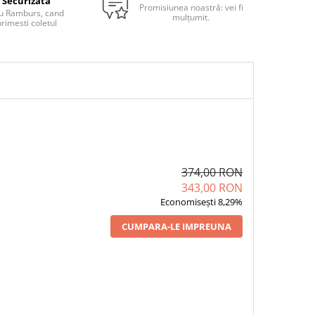
Securizata
Promisiunea noastră: vei fi
u Ramburs, cand
mulțumit.
rimesti coletul
374,00 RON
343,00 RON
Economisești 8,29%
CUMPARA-LE IMPREUNA