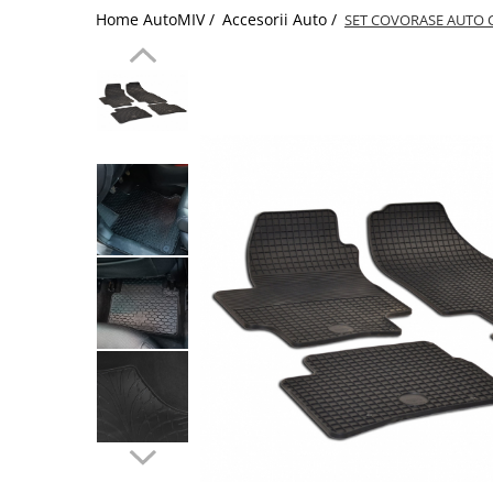
Home AutoMIV /
Accesorii Auto /
SET COVORASE AUTO 
Schimbatoare Viteze
Accesorii Auto
Accesorii Auto Exterior
Husa Auto / Prelata Auto
Paravanturi Auto / Deflectoare Aer
Capace Roti
Accesorii Interior Auto
Inchidere Centralizata
Huse Auto
Huse Scaune Auto
Husa Volan
Tavite Portbagaj Dedicate
Covorase Auto/ Presuri Auto
Seturi Interior
Accesorii Siguranta Auto
Carcasa Cheie