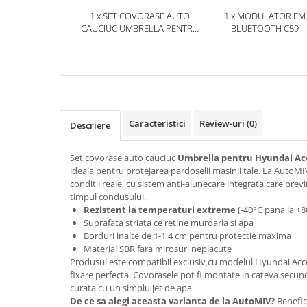
1 x SET COVORASE AUTO
1 x MODULATOR FM
CAUCIUC UMBRELLA PENTRU
BLUETOOTH C59
HYUNDAI ACCENT (2006-)
Caracteristici
Review-uri
(0)
Descriere
Set covorase auto cauciuc
Umbrella pentru Hyundai Acc
ideala pentru protejarea pardoselii masinii tale. La AutoMIV
conditii reale, cu sistem anti-alunecare integrata care prev
timpul condusului.
Rezistent la temperaturi extreme
(-40°C pana la +8
Suprafata striata ce retine murdaria si apa
Borduri inalte de 1-1.4 cm pentru protectie maxima
Material SBR fara mirosuri neplacute
Produsul este compatibil exclusiv cu modelul Hyundai Acce
fixare perfecta. Covorasele pot fi montate in cateva secund
curata cu un simplu jet de apa.
De ce sa alegi aceasta varianta de la AutoMIV?
Benefic