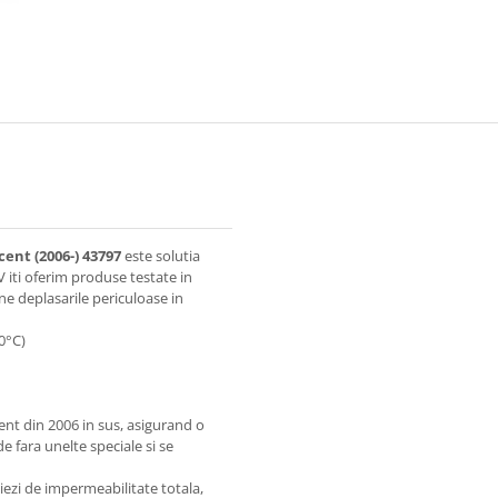
ent (2006-)
43797
este solutia
 iti oferim produse testate in
ine deplasarile periculoase in
0°C)
nt din 2006 in sus, asigurand o
e fara unelte speciale si se
iezi de impermeabilitate totala,