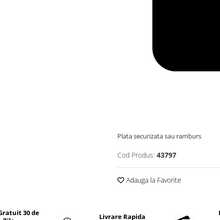
Plata securizata sau ramburs
Cod Produs:
43797
Adauga la Favorite
Gratuit 30 de
Livrare Rapida