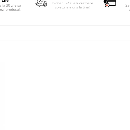
Zile
In doar 1-2 zile lucratoare
 la 30 zile sa
Sa
coletul a ajuns la tine!
ezi produsul.
p