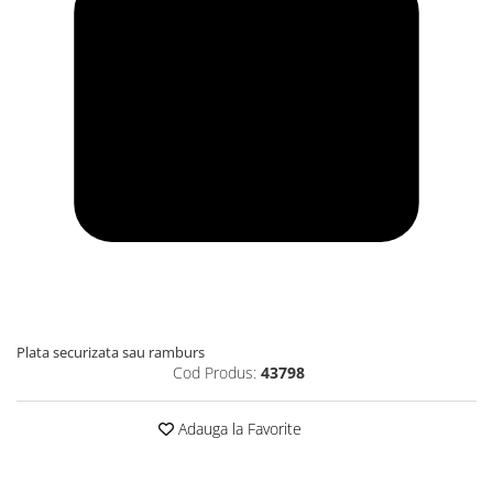
Plata securizata sau ramburs
Cod Produs:
43798
Adauga la Favorite