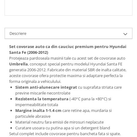
Descriere
Set covorase auto ca din cauciuc premium pentru Hyundai
Santa Fe (2006-2012)
Protejeaza pardoseala masinii tale cu acest set de covorase auto
Umbrella
, conceput special pentru modelul Hyundai Santa FE
generatia 2006-2012. Fabricate din material SBR de inalta calitate,
aceste covorase ofera protectie maxima si adaptare perfecta la
forma originala a vehiculului.
Sistem anti-alunecare integrat
cu suprafata striata care
previne miscarile necontrolate
Rezistenta la temperatura
(-40°C pana la +80°C) si
impermeabilitate totala
Margine inalta 1-1.4 cm
care retine apa, murdaria si
particulele abrasive
Material neutru fara emisii de mirosuri neplacute
Curatare usoara cu putina apa si un detergent bland
Setul complet include covorase pentru bancheta fata si spate.