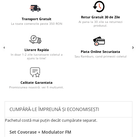
Retur Gratuit 30 de Zile
Transport Gratuit
Ai pana la 30 zile sa returnezi
La toate comenzile peste 350 RON
produsul.
Livrare Rapida
Plata Online Securizata
In doar 1-2 zile lucratoare coletul a
Sau Ramburs, cand primesti coletul
ajuns la tine!
Calitate Garantata
Promisiunea noastră: vei fi mulțumit.
CUMPĂRĂ-LE ÎMPREUNĂ ȘI ECONOMISEȘTI
Pachetul costă mai puțin decât cumpărate separat.
Set Covorase + Modulator FM