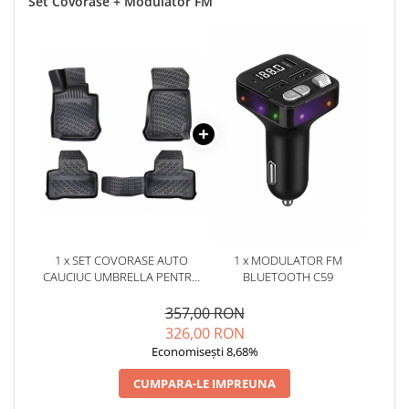
Set Covorase + Modulator FM
1 x SET COVORASE AUTO
1 x MODULATOR FM
CAUCIUC UMBRELLA PENTRU
BLUETOOTH C59
MERCEDES GLC X253 / C253
2015-2022
357,00 RON
326,00 RON
Economisești 8,68%
CUMPARA-LE IMPREUNA