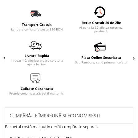
Retur Gratuit 30 de Zile
Transport Gratuit
Ai pana la 30 zile sa returnezi
La toate comenzile peste 350 RON
produsul.
Livrare Rapida
Plata Online Securizata
In doar 1-2 zile lucratoare coletul a
Sau Ramburs, cand primesti coletul
ajuns la tine!
Calitate Garantata
Promisiunea noastră: vei fi mulțumit.
CUMPĂRĂ-LE ÎMPREUNĂ ȘI ECONOMISEȘTI
Pachetul costă mai puțin decât cumpărate separat.