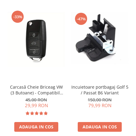
-33%
-47%
Incuietoare portbagaj Golf 5
Carcasă Cheie Briceag VW
/ Passat B6 Variant
(3 Butoane) - Compatibilă
Golf 5, Jetta, Touran etc
150,00 RON
45,00 RON
79,99 RON
29,99 RON
ADAUGA IN COS
ADAUGA IN COS