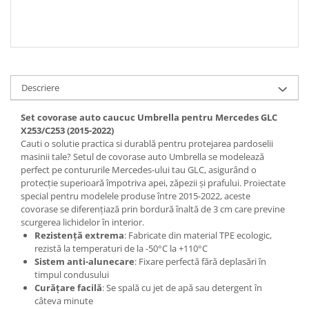
Descriere
Set covorase auto caucuc Umbrella pentru Mercedes GLC
X253/C253 (2015-2022)
Cauti o solutie practica si durablă pentru protejarea pardoselii
masinii tale? Setul de covorase auto Umbrella se modelează
perfect pe contururile Mercedes-ului tau GLC, asigurând o
protecție superioară împotriva apei, zăpezii și prafului. Proiectate
special pentru modelele produse între 2015-2022, aceste
covorase se diferenţiază prin bordură înaltă de 3 cm care previne
scurgerea lichidelor în interior.
Rezistență extrema
: Fabricate din material TPE ecologic,
rezistă la temperaturi de la -50°C la +110°C
Sistem anti-alunecare
: Fixare perfectă fără deplasări în
timpul condusului
Curățare facilă
: Se spală cu jet de apă sau detergent în
câteva minute