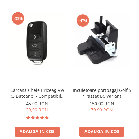
-33%
-47%
Incuietoare portbagaj Golf 5
Carcasă Cheie Briceag VW
/ Passat B6 Variant
(3 Butoane) - Compatibilă
Golf 5, Jetta, Touran etc
150,00 RON
45,00 RON
79,99 RON
29,99 RON
ADAUGA IN COS
ADAUGA IN COS