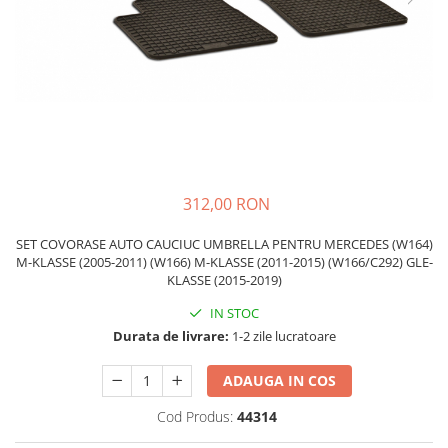
Schimbatoare Viteze
Accesorii Auto
Accesorii Auto Exterior
Husa Auto / Prelata Auto
Paravanturi Auto / Deflectoare Aer
Capace Roti
Accesorii Interior Auto
312,00 RON
Inchidere Centralizata
Huse Auto
SET COVORASE AUTO CAUCIUC UMBRELLA PENTRU MERCEDES (W164)
M-KLASSE (2005-2011) (W166) M-KLASSE (2011-2015) (W166/C292) GLE-
Huse Scaune Auto
KLASSE (2015-2019)
Husa Volan
IN STOC
Tavite Portbagaj Dedicate
Durata de livrare:
1-2 zile lucratoare
Covorase Auto/ Presuri Auto
Seturi Interior
ADAUGA IN COS
Accesorii Siguranta Auto
Cod Produs:
44314
Carcasa Cheie