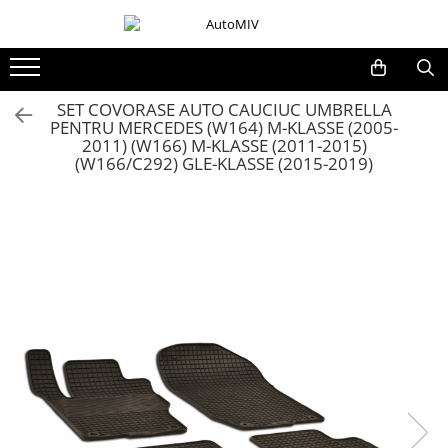
Toate Produsele
Oferta Saptamanii
SET COVORASE AUTO CAUCIUC UMBRELLA
PENTRU MERCEDES (W164) M-KLASSE (2005-
Butoane
2011) (W166) M-KLASSE (2011-2015)
Butoane Geam
(W166/C292) GLE-KLASSE (2015-2019)
Bloc Lumini
Butoane Reglare Oglinzi
Seturi Butoane
Butoane Blocare/Deblocare
Buton Frana
Buton Clapeta Rezervor
Buton Portbagaj
Alte Butoane/Comutatoare
Butoane Semnalizare