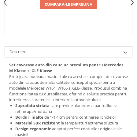
CUMPARA-LE IMPREUNA
Spray Curatare Frane
Produse Intretinere si Detailing
Lubrifianti si Spray-uri de Curatare
Curatare si Detailing Interior
Vopsitorie, Chituri si Adezivi
Curatare si Detailing Exterior
Descriere
Articole Auto Sezoniere
Set covorase auto din cauciuc premium pentru Mercedes
Produse de Iarna
M-Klasse si GLE-Klasse
Protejeaza podeaua masinii tale cu acest set complet de covorase
Cabluri Pornire
auto din cauciuc de inalta calitate, conceput special pentru
Produse de Vara
modelele Mercedes W164, W166 si GLE-Klasse. Produsul combina
functionalitatea cu durabilitatea, oferind o solutie practica pentru
Blog
intretinerea curateniei in interiorul autovehiculului.
Suprafata striata
care previne alunecarea pantofilor si
retine apa/murdaria
Borduri inalte
de 1-1.4 cm pentru continerea lichidelor
Material SBR rezistent
la temperaturi extreme si uzura
Design ergonomic
adaptat perfect conturilor originale ale
masinii