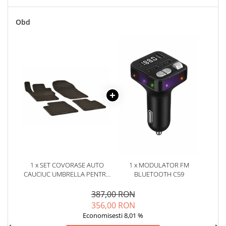
Oglinzi
Pompa Spalator Parbriz
Obd
Accesorii Camioane
Lampi si Proiectoare Camion
Marcaje si Echipamente de
Siguranta
Accesorii Cabina Camion
Echipamente Electrice si
Pneumatice
Echipamente ADR si Utilitare
Uleiuri si Lichide Auto
Aditivi Auto
1 x SET COVORASE AUTO
1 x MODULATOR FM
Aditivi Combustibil
CAUCIUC UMBRELLA PENTRU
BLUETOOTH C59
Aditivi Ulei Motor
MERCEDES (W164) M-KLASSE
(2005-2011) (W166) M-KLASSE
387,00 RON
Aditivi DPF, Sistem Racire si
(2011-2015) (W166/C292) GLE-
356,00 RON
Servodirectie
KLASSE (2015-2019)
Economisesti 8,01 %
Antigel