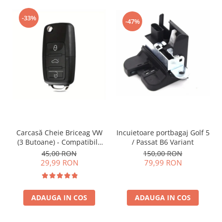
-33%
-47%
Incuietoare portbagaj Golf 5
Carcasă Cheie Briceag VW
/ Passat B6 Variant
(3 Butoane) - Compatibilă
Golf 5, Jetta, Touran etc
150,00 RON
45,00 RON
79,99 RON
29,99 RON
ADAUGA IN COS
ADAUGA IN COS