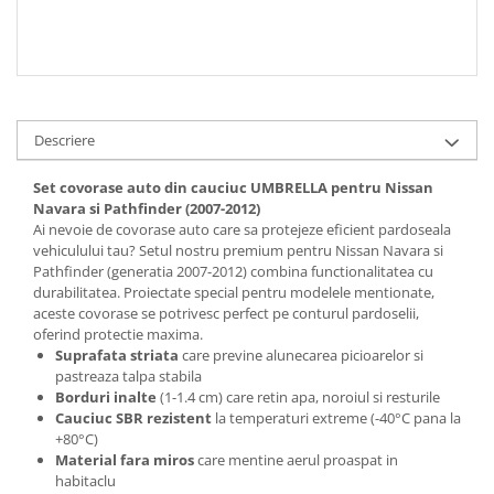
Descriere
Set covorase auto din cauciuc UMBRELLA pentru Nissan
Navara si Pathfinder (2007-2012)
Ai nevoie de covorase auto care sa protejeze eficient pardoseala
vehiculului tau? Setul nostru premium pentru Nissan Navara si
Pathfinder (generatia 2007-2012) combina functionalitatea cu
durabilitatea. Proiectate special pentru modelele mentionate,
aceste covorase se potrivesc perfect pe conturul pardoselii,
oferind protectie maxima.
Suprafata striata
care previne alunecarea picioarelor si
pastreaza talpa stabila
Borduri inalte
(1-1.4 cm) care retin apa, noroiul si resturile
Cauciuc SBR rezistent
la temperaturi extreme (-40°C pana la
+80°C)
Material fara miros
care mentine aerul proaspat in
habitaclu