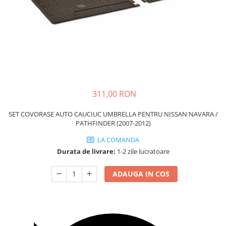
Carcasa Cheie
Accesorii Electronice Auto
Incarcatoare Auto
Accesorii pentru Roti si Anvelope
Husa Anvelope
Truse Chei
Organizatoare Auto
311,00 RON
SET COVORASE AUTO CAUCIUC UMBRELLA PENTRU NISSAN NAVARA /
PATHFINDER (2007-2012)
LA COMANDA
Durata de livrare:
1-2 zile lucratoare
ADAUGA IN COS