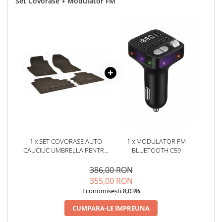
Set Covorase + Modulator FM
1 x SET COVORASE AUTO
1 x MODULATOR FM
CAUCIUC UMBRELLA PENTRU
BLUETOOTH C59
NISSAN NAVARA /
PATHFINDER (2007-2012)
386,00 RON
355,00 RON
Economisești 8,03%
CUMPARA-LE IMPREUNA