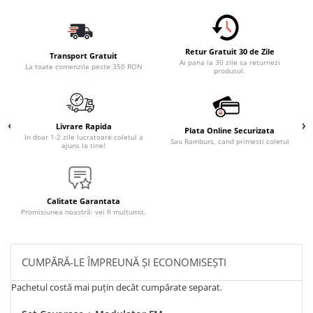
Retur Gratuit 30 de Zile
Transport Gratuit
Ai pana la 30 zile sa returnezi
La toate comenzile peste 350 RON
produsul.
Livrare Rapida
Plata Online Securizata
In doar 1-2 zile lucratoare coletul a
Sau Ramburs, cand primesti coletul
ajuns la tine!
Calitate Garantata
Promisiunea noastră: vei fi mulțumit.
CUMPĂRĂ-LE ÎMPREUNĂ ȘI ECONOMISEȘTI
Pachetul costă mai puțin decât cumpărate separat.