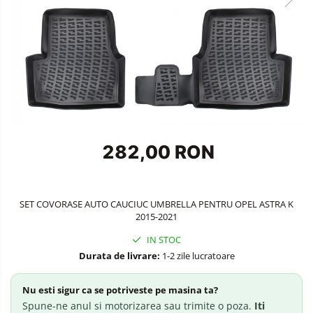
Accesorii Siguranta Auto
Carcasa Cheie
Accesorii Electronice Auto
Incarcatoare Auto
Accesorii pentru Roti si Anvelope
Husa Anvelope
Truse Chei
282,00 RON
Organizatoare Auto
SET COVORASE AUTO CAUCIUC UMBRELLA PENTRU OPEL ASTRA K
2015-2021
IN STOC
Durata de livrare:
1-2 zile lucratoare
Nu esti sigur ca se potriveste pe masina ta?
Spune-ne anul si motorizarea sau trimite o poza.
Iti