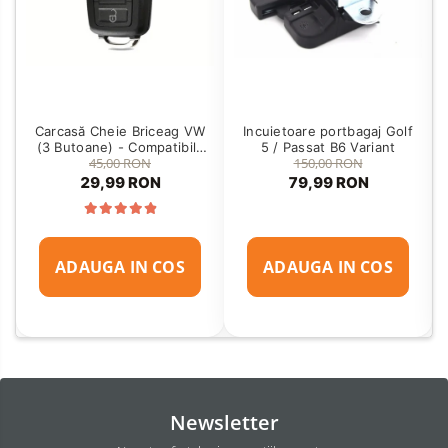
Carcasă Cheie Briceag VW
Incuietoare portbagaj Golf
(3 Butoane) - Compatibilă
5 / Passat B6 Variant
45,00 RON
150,00 RON
Golf 5, Jetta, Touran etc
29,99 RON
79,99 RON
ADAUGA IN COS
ADAUGA IN COS
Newsletter