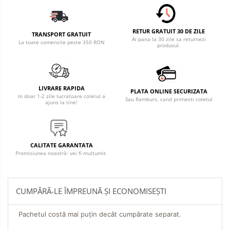
RETUR GRATUIT 30 DE ZILE
TRANSPORT GRATUIT
Ai pana la 30 zile sa returnezi
La toate comenzile peste 350 RON
produsul.
LIVRARE RAPIDA
PLATA ONLINE SECURIZATA
In doar 1-2 zile lucratoare coletul a
Sau Ramburs, cand primesti coletul
ajuns la tine!
CALITATE GARANTATA
Promisiunea noastră: vei fi mulțumit.
CUMPĂRĂ-LE ÎMPREUNĂ ȘI ECONOMISEȘTI
Pachetul costă mai puțin decât cumpărate separat.