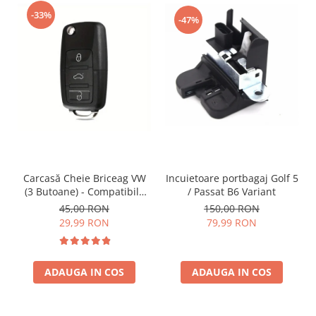
-33%
-47%
Incuietoare portbagaj Golf 5
Carcasă Cheie Briceag VW
/ Passat B6 Variant
(3 Butoane) - Compatibilă
Golf 5, Jetta, Touran etc
150,00 RON
45,00 RON
79,99 RON
29,99 RON
ADAUGA IN COS
ADAUGA IN COS