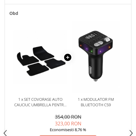
Oglinzi
Pompa Spalator Parbriz
Obd
Accesorii Camioane
Lampi si Proiectoare Camion
Marcaje si Echipamente de
Siguranta
Accesorii Cabina Camion
Echipamente Electrice si
Pneumatice
Echipamente ADR si Utilitare
Uleiuri si Lichide Auto
Aditivi Auto
1 x SET COVORASE AUTO
1 x MODULATOR FM
Aditivi Combustibil
CAUCIUC UMBRELLA PENTRU
BLUETOOTH C59
Aditivi Ulei Motor
OPEL GRANDLAND X (2017-)
CITROEN C5 AIRCROSS (2017-)
354,00 RON
Aditivi DPF, Sistem Racire si
PEUGEOT 3008 (2017-2024)
323,00 RON
Servodirectie
Economisesti 8,76 %
Antigel