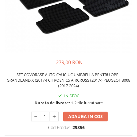
Schimbatoare Viteze
Accesorii Auto
Accesorii Auto Exterior
Husa Auto / Prelata Auto
Paravanturi Auto / Deflectoare Aer
Capace Roti
Accesorii Interior Auto
279,00 RON
Inchidere Centralizata
Huse Auto
SET COVORASE AUTO CAUCIUC UMBRELLA PENTRU OPEL
GRANDLAND X (2017-) CITROEN C5 AIRCROSS (2017-) PEUGEOT 3008
Huse Scaune Auto
(2017-2024)
Husa Volan
IN STOC
Tavite Portbagaj Dedicate
Durata de livrare:
1-2 zile lucratoare
Covorase Auto/ Presuri Auto
Seturi Interior
ADAUGA IN COS
Accesorii Siguranta Auto
Cod Produs:
29856
Carcasa Cheie