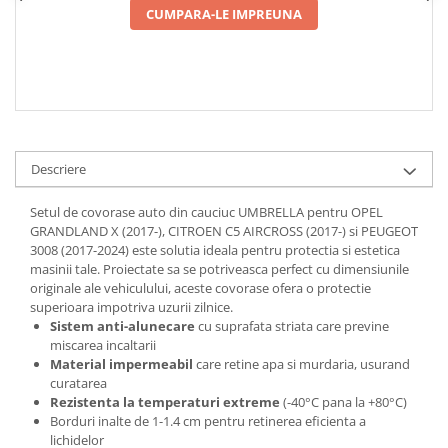
CUMPARA-LE IMPREUNA
Spray Curatare Frane
Produse Intretinere si Detailing
Lubrifianti si Spray-uri de Curatare
Curatare si Detailing Interior
Vopsitorie, Chituri si Adezivi
Curatare si Detailing Exterior
Descriere
Articole Auto Sezoniere
Setul de covorase auto din cauciuc UMBRELLA pentru OPEL
Produse de Iarna
GRANDLAND X (2017-), CITROEN C5 AIRCROSS (2017-) si PEUGEOT
3008 (2017-2024) este solutia ideala pentru protectia si estetica
Cabluri Pornire
masinii tale. Proiectate sa se potriveasca perfect cu dimensiunile
Produse de Vara
originale ale vehiculului, aceste covorase ofera o protectie
superioara impotriva uzurii zilnice.
Blog
Sistem anti-alunecare
cu suprafata striata care previne
miscarea incaltarii
Material impermeabil
care retine apa si murdaria, usurand
curatarea
Rezistenta la temperaturi extreme
(-40°C pana la +80°C)
Borduri inalte de 1-1.4 cm pentru retinerea eficienta a
lichidelor