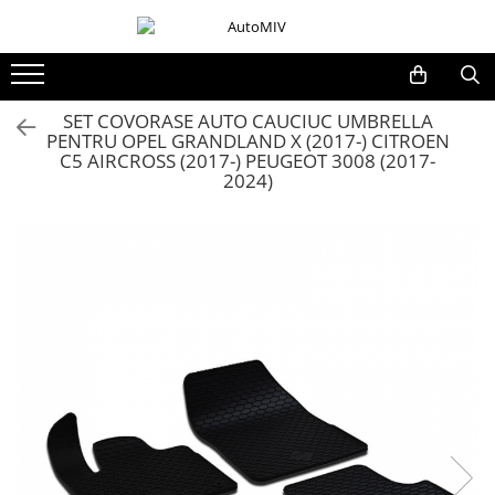
Toate Produsele
Oferta Saptamanii
SET COVORASE AUTO CAUCIUC UMBRELLA
PENTRU OPEL GRANDLAND X (2017-) CITROEN
Butoane
C5 AIRCROSS (2017-) PEUGEOT 3008 (2017-
Butoane Geam
2024)
Bloc Lumini
Butoane Reglare Oglinzi
Seturi Butoane
Butoane Blocare/Deblocare
Buton Frana
Buton Clapeta Rezervor
Buton Portbagaj
Alte Butoane/Comutatoare
Butoane Semnalizare