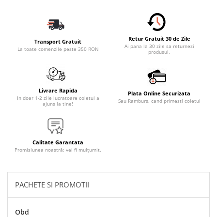
Accesorii Electronice Auto
Incarcatoare Auto
Accesorii pentru Roti si Anvelope
Retur Gratuit 30 de Zile
Transport Gratuit
Husa Anvelope
Ai pana la 30 zile sa returnezi
La toate comenzile peste 350 RON
produsul.
Truse Chei
Organizatoare Auto
Iluminat Auto
Livrare Rapida
Plata Online Securizata
In doar 1-2 zile lucratoare coletul a
Sau Ramburs, cand primesti coletul
Semnalizari
ajuns la tine!
Faruri Ceata
Proiectoare
Calitate Garantata
Accesorii LED
Promisiunea noastră: vei fi mulțumit.
Becuri Auto
Piese Auto
PACHETE SI PROMOTII
Piese Caroserie
Amortizoare Capota
Obd