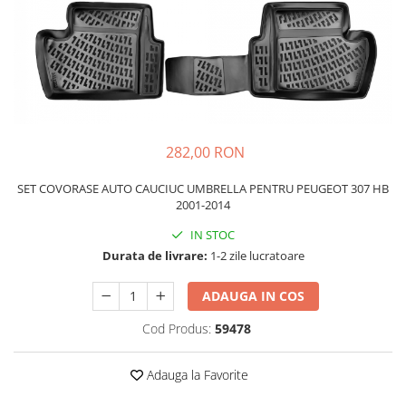
Schimbatoare Viteze
Accesorii Auto
Accesorii Auto Exterior
Husa Auto / Prelata Auto
Paravanturi Auto / Deflectoare Aer
Capace Roti
282,00 RON
Accesorii Interior Auto
SET COVORASE AUTO CAUCIUC UMBRELLA PENTRU PEUGEOT 307 HB
Inchidere Centralizata
2001-2014
Huse Auto
IN STOC
Huse Scaune Auto
Durata de livrare:
1-2 zile lucratoare
Husa Volan
Tavite Portbagaj Dedicate
ADAUGA IN COS
Covorase Auto/ Presuri Auto
Cod Produs:
59478
Seturi Interior
Accesorii Siguranta Auto
Adauga la Favorite
Carcasa Cheie