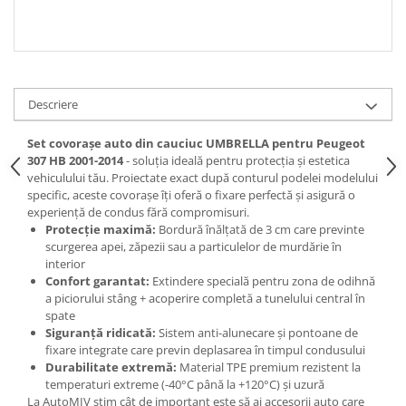
Spray Curatare Frane
Produse Intretinere si Detailing
Lubrifianti si Spray-uri de Curatare
Curatare si Detailing Interior
Descriere
Vopsitorie, Chituri si Adezivi
Set covorașe auto din cauciuc UMBRELLA pentru Peugeot
Curatare si Detailing Exterior
307 HB 2001-2014
- soluția ideală pentru protecția și estetica
vehiculului tău. Proiectate exact după conturul podelei modelului
Articole Auto Sezoniere
specific, aceste covorașe îți oferă o fixare perfectă și asigură o
Produse de Iarna
experiență de condus fără compromisuri.
Protecție maximă:
Bordură înălțată de 3 cm care previnte
Cabluri Pornire
scurgerea apei, zăpezii sau a particulelor de murdărie în
Produse de Vara
interior
Confort garantat:
Extindere specială pentru zona de odihnă
Blog
a piciorului stâng + acoperire completă a tunelului central în
spate
Siguranță ridicată:
Sistem anti-alunecare și pontoane de
fixare integrate care previn deplasarea în timpul condusului
Durabilitate extremă:
Material TPE premium rezistent la
temperaturi extreme (-40°C până la +120°C) și uzură
La AutoMIV știm cât de important este să ai accesorii auto care