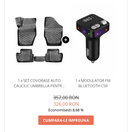
Oglinzi
Pompa Spalator Parbriz
Accesorii Camioane
Lampi si Proiectoare Camion
Marcaje si Echipamente de
Siguranta
Accesorii Cabina Camion
Echipamente Electrice si
Pneumatice
Echipamente ADR si Utilitare
1 x SET COVORASE AUTO
1 x MODULATOR FM
Uleiuri si Lichide Auto
CAUCIUC UMBRELLA PENTRU
BLUETOOTH C59
Aditivi Auto
PEUGEOT 307 HB 2001-2014
357,00 RON
Aditivi Combustibil
326,00 RON
Aditivi Ulei Motor
Economisesti 8,68 %
Aditivi DPF, Sistem Racire si
CUMPARA-LE IMPREUNA
Servodirectie
Antigel