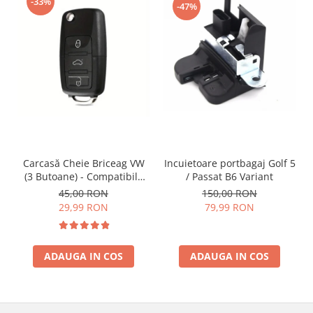
-33%
-47%
Incuietoare portbagaj Golf 5
Carcasă Cheie Briceag VW
/ Passat B6 Variant
(3 Butoane) - Compatibilă
Golf 5, Jetta, Touran etc
150,00 RON
45,00 RON
79,99 RON
29,99 RON
ADAUGA IN COS
ADAUGA IN COS