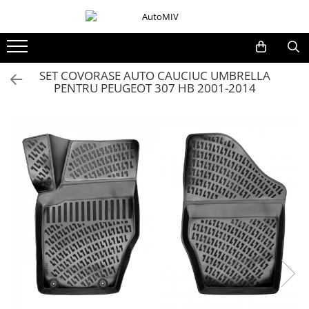
Toate Produsele
Oferta Saptamanii
SET COVORASE AUTO CAUCIUC UMBRELLA
PENTRU PEUGEOT 307 HB 2001-2014
Butoane
Butoane Geam
Bloc Lumini
Butoane Reglare Oglinzi
Seturi Butoane
Butoane Blocare/Deblocare
Buton Frana
Buton Clapeta Rezervor
Buton Portbagaj
Alte Butoane/Comutatoare
Butoane Semnalizare