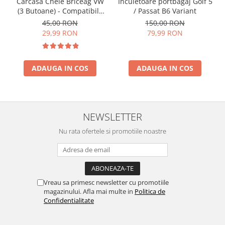
Incuietoare portbagaj Golf 5
Carcasă Cheie Briceag VW
/ Passat B6 Variant
(3 Butoane) - Compatibilă
Golf 5, Jetta, Touran etc
150,00 RON
45,00 RON
79,99 RON
29,99 RON
ADAUGA IN COS
ADAUGA IN COS
NEWSLETTER
Nu rata ofertele si promotiile noastre
Vreau sa primesc newsletter cu promotiile
magazinului. Afla mai multe in
Politica de
Confidentialitate