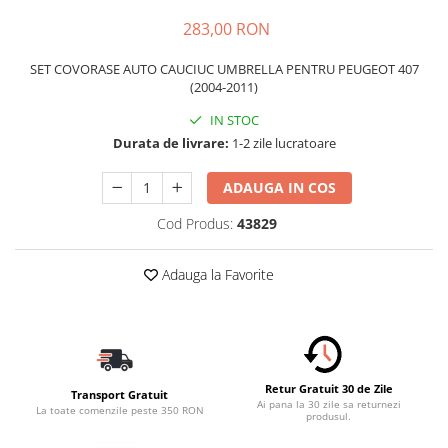
Schimbatoare Viteze
283,00 RON
Accesorii Auto
SET COVORASE AUTO CAUCIUC UMBRELLA PENTRU PEUGEOT 407
Accesorii Auto Exterior
(2004-2011)
Husa Auto / Prelata Auto
IN STOC
Paravanturi Auto / Deflectoare Aer
Durata de livrare:
1-2 zile lucratoare
Capace Roti
Accesorii Interior Auto
ADAUGA IN COS
Inchidere Centralizata
Cod Produs:
43829
Huse Auto
Huse Scaune Auto
Adauga la Favorite
Husa Volan
Tavite Portbagaj Dedicate
Covorase Auto/ Presuri Auto
Seturi Interior
Retur Gratuit 30 de Zile
Accesorii Siguranta Auto
Transport Gratuit
Ai pana la 30 zile sa returnezi
La toate comenzile peste 350 RON
produsul.
Carcasa Cheie