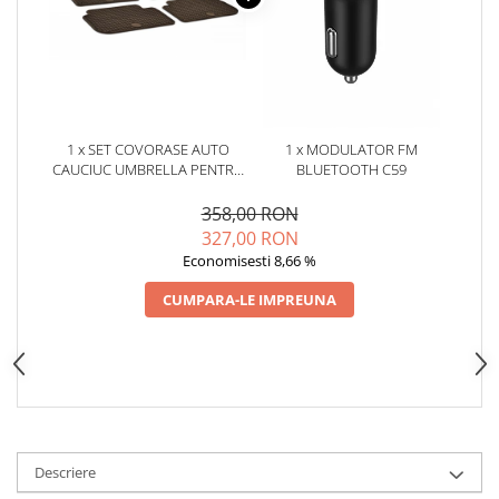
Oglinzi
Pompa Spalator Parbriz
Accesorii Camioane
Lampi si Proiectoare Camion
Marcaje si Echipamente de
1 x SET COVORASE AUTO
1 x MODULATOR FM
Siguranta
CAUCIUC UMBRELLA PENTRU
BLUETOOTH C59
Accesorii Cabina Camion
PEUGEOT 407 (2004-2011)
358,00 RON
Echipamente Electrice si
327,00 RON
Pneumatice
Economisesti 8,66 %
Echipamente ADR si Utilitare
CUMPARA-LE IMPREUNA
Uleiuri si Lichide Auto
Aditivi Auto
Aditivi Combustibil
Aditivi Ulei Motor
Aditivi DPF, Sistem Racire si
Servodirectie
Descriere
Antigel