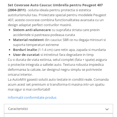
Spray Curatare Frane
Set Covorase Auto Caucuc Umbrella pentru Peugeot 407
(2004-2011)
- solutia ideala pentru protectia si estetica
Produse Intretinere si Detailing
autoturismului tau. Proiectate special pentru modelele Peugeot
Lubrifianti si Spray-uri de Curatare
407, aceste covorase combina functionalitatea avansata cu un
design adaptat perfect conturilor masinii.
Curatare si Detailing Interior
Sistem anti-alunecare
cu suprafata striata care previn
accidentele si pastreaza podeaua curata
Vopsitorie, Chituri si Adezivi
Material rezistent
din cauciuc SBR ce nu degaja mirosuri si
Curatare si Detailing Exterior
suporta temperaturi extreme
Borduri inalte
(1-1.4 cm) care retin apa, zapada si murdaria
Articole Auto Sezoniere
Usor de curatat
si intretinut fara degradare in timp
Produse de Iarna
Cu o durata de viata extinsa, setul complet (fata + spate) asigura
o protectie integrala a saltelei auto. Textura robusta impiedica
Cabluri Pornire
deformarea la calcaie, iar designul negru simplu se potriveste
Produse de Vara
oricarui interior.
La AutoMIV gasesti solutii auto testate in conditii reale. Comanda
Blog
acum acest set premium si transforma-ti masina intr-un spatiu
mai sigur si mai confortabil!
Informatii conformitate produs
Caracteristici