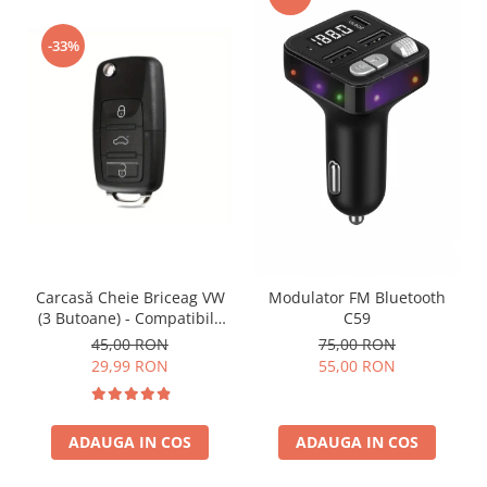
-33%
Carcasă Cheie Briceag VW
Modulator FM Bluetooth
(3 Butoane) - Compatibilă
C59
Golf 5, Jetta, Touran etc
45,00 RON
75,00 RON
29,99 RON
55,00 RON
ADAUGA IN COS
ADAUGA IN COS