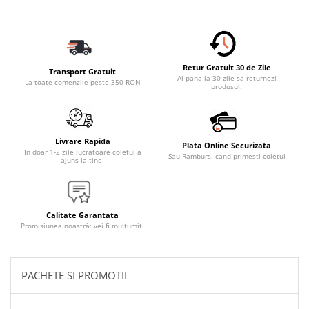
Accesorii Electronice Auto
Incarcatoare Auto
Accesorii pentru Roti si Anvelope
Husa Anvelope
Retur Gratuit 30 de Zile
Transport Gratuit
Ai pana la 30 zile sa returnezi
La toate comenzile peste 350 RON
Truse Chei
produsul.
Organizatoare Auto
Iluminat Auto
Livrare Rapida
Semnalizari
Plata Online Securizata
In doar 1-2 zile lucratoare coletul a
Sau Ramburs, cand primesti coletul
ajuns la tine!
Faruri Ceata
Proiectoare
Accesorii LED
Calitate Garantata
Promisiunea noastră: vei fi mulțumit.
Becuri Auto
Piese Auto
Piese Caroserie
PACHETE SI PROMOTII
Amortizoare Capota