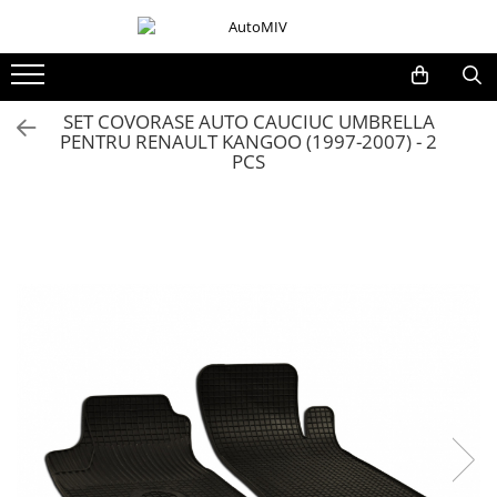
Toate Produsele
Oferta Saptamanii
SET COVORASE AUTO CAUCIUC UMBRELLA
PENTRU RENAULT KANGOO (1997-2007) - 2
Butoane
PCS
Butoane Geam
Bloc Lumini
Butoane Reglare Oglinzi
Seturi Butoane
Butoane Blocare/Deblocare
Buton Frana
Buton Clapeta Rezervor
Buton Portbagaj
Alte Butoane/Comutatoare
Butoane Semnalizare