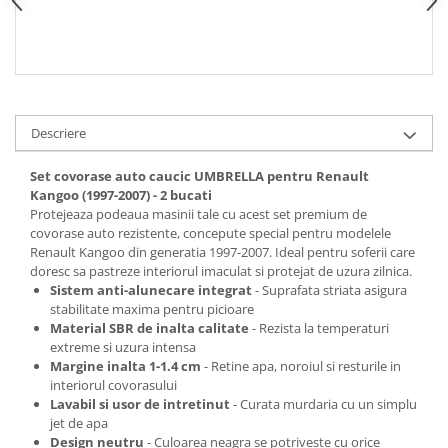
Spray Curatare Frane
Produse Intretinere si Detailing
Lubrifianti si Spray-uri de Curatare
Curatare si Detailing Interior
Descriere
Vopsitorie, Chituri si Adezivi
Curatare si Detailing Exterior
Set covorase auto caucic UMBRELLA pentru Renault
Kangoo (1997-2007) - 2 bucati
Articole Auto Sezoniere
Protejeaza podeaua masinii tale cu acest set premium de
Produse de Iarna
covorase auto rezistente, concepute special pentru modelele
Renault Kangoo din generatia 1997-2007. Ideal pentru soferii care
Cabluri Pornire
doresc sa pastreze interiorul imaculat si protejat de uzura zilnica.
Produse de Vara
Sistem anti-alunecare integrat
- Suprafata striata asigura
stabilitate maxima pentru picioare
Blog
Material SBR de inalta calitate
- Rezista la temperaturi
extreme si uzura intensa
Margine inalta 1-1.4 cm
- Retine apa, noroiul si resturile in
interiorul covorasului
Lavabil si usor de intretinut
- Curata murdaria cu un simplu
jet de apa
Design neutru
- Culoarea neagra se potriveste cu orice