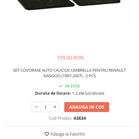
Schimbatoare Viteze
Accesorii Auto
Accesorii Auto Exterior
Husa Auto / Prelata Auto
Paravanturi Auto / Deflectoare Aer
Capace Roti
Accesorii Interior Auto
199,00 RON
Inchidere Centralizata
SET COVORASE AUTO CAUCIUC UMBRELLA PENTRU RENAULT
Huse Auto
KANGOO (1997-2007) - 2 PCS
Huse Scaune Auto
IN STOC
Husa Volan
Durata de livrare:
1-2 zile lucratoare
Tavite Portbagaj Dedicate
Covorase Auto/ Presuri Auto
ADAUGA IN COS
Seturi Interior
Cod Produs:
43834
Accesorii Siguranta Auto
Carcasa Cheie
Adauga la Favorite