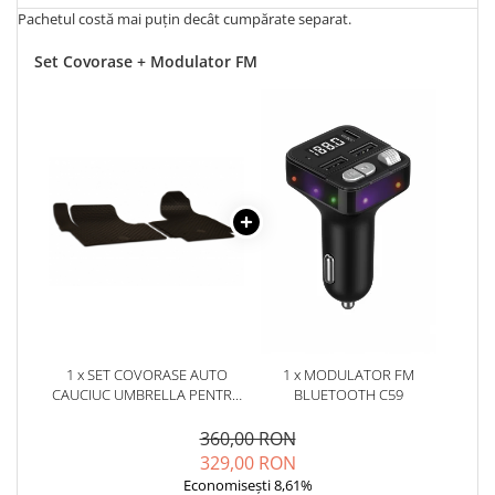
Pachetul costă mai puțin decât cumpărate separat.
Set Covorase + Modulator FM
1 x SET COVORASE AUTO
1 x MODULATOR FM
CAUCIUC UMBRELLA PENTRU
BLUETOOTH C59
RENAULT TRAFIC (2014-) OPEL
VIVARO B (2014-2019) NISSAN
360,00 RON
NV 300 (2014-) PRIMASTAR
329,00 RON
(2022-) FIAT TALENTO (2016-)
Economisești 8,61%
MITSUBISHI EXPRESS (2014-) -