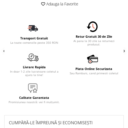
Adauga la Favorite
Retur Gratuit 30 de Zile
Transport Gratuit
Ai pana la 30 zile sa returnezi
La toate comenzile peste 350 RON
produsul.
Livrare Rapida
Plata Online Securizata
In doar 1-2 zile lucratoare coletul a
Sau Ramburs, cand primesti coletul
ajuns la tine!
Calitate Garantata
Promisiunea noastră: vei fi mulțumit.
CUMPĂRĂ-LE ÎMPREUNĂ ȘI ECONOMISEȘTI