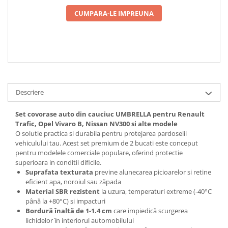
2 PCS
CUMPARA-LE IMPREUNA
Descriere
Set covorase auto din cauciuc UMBRELLA pentru Renault
Trafic, Opel Vivaro B, Nissan NV300 si alte modele
O solutie practica si durabila pentru protejarea pardoselii
vehiculului tau. Acest set premium de 2 bucati este conceput
pentru modelele comerciale populare, oferind protectie
superioara in conditii dificile.
Suprafata texturata
previne alunecarea picioarelor si retine
eficient apa, noroiul sau zăpada
Material SBR rezistent
la uzura, temperaturi extreme (-40°C
până la +80°C) si impacturi
Bordură înaltă de 1-1.4 cm
care impiedică scurgerea
lichidelor în interiorul automobilului