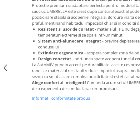
Oglinzi
Protectie premium si adaptare perfecta pentru modelul ta
Pompa Spalator Parbriz
cauciuc UMBRELLA este creat dupa conturul exact al podele
pozitionare stabila si acoperire integrala. Bordura inalta d
Accesorii Camioane
praful, mentinand habitaclul impecabil chiar si in conditii dif
Lampi si Proiectoare Camion
Rezistent si usor de curatat
- materialul TPE nu degaj
temperaturi extreme si se spala intr-un minut
Marcaje si Echipamente de
Sistem anti-alunecare integrat
- previne deplasarea
Siguranta
condusului
Accesorii Cabina Camion
Extindere ergonomica
- acopera complet zona de odih
Design conectat
- portiunea spate acopera tunelul ce
Echipamente Electrice si
La AutoMIV punem accent pe durabilitate: aceste covorase i
Pneumatice
rand, iar materialul reciclabil reduce impactul asupra mediul
sezon cu solutia care combina practicitate si estetica rafina
Echipamente ADR si Utilitare
Alege confortul inteligent!
Comanda acum setul UMBREL
Uleiuri si Lichide Auto
de o experienta de condus fara compromisuri.
Aditivi Auto
Informatii conformitate produs
Aditivi Combustibil
Aditivi Ulei Motor
Aditivi DPF, Sistem Racire si
Servodirectie
Antigel