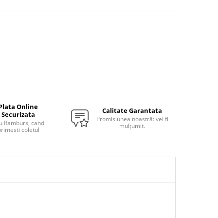
Plata Online
Calitate Garantata
Securizata
Promisiunea noastră: vei fi
u Ramburs, cand
mulțumit.
rimesti coletul