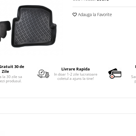
Adauga la Favorite
Gratuit 30 de
Livrare Rapida
Zile
In doar 1-2 zile lucratoare
 la 30 zile sa
Sa
coletul a ajuns la tine!
ezi produsul.
p