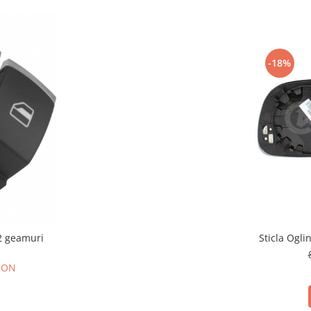
-18%
Sticla Ogl
2 geamuri
 RON