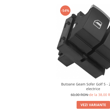
Spray Curatare Frane
-54%
Produse Intretinere si Detailing
Lubrifianti si Spray-uri de Curatare
Curatare si Detailing Interior
Vopsitorie, Chituri si Adezivi
Curatare si Detailing Exterior
Articole Auto Sezoniere
Produse de Iarna
Cabluri Pornire
Produse de Vara
Blog
Butoane Geam Sofer Golf 5 - 
electrice
60,00 RON
de la 38,00
VEZI VARIANTE