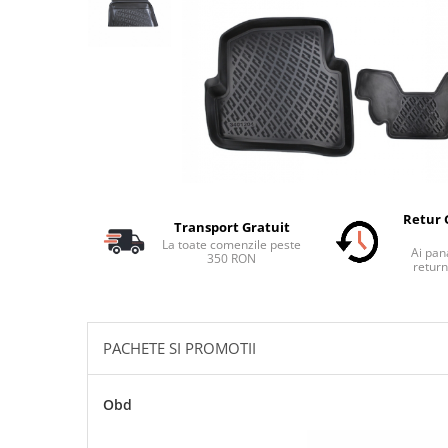
Schimbatoare Viteze
Accesorii Auto
Accesorii Auto Exterior
Husa Auto / Prelata Auto
Paravanturi Auto / Deflectoare Aer
Capace Roti
Accesorii Interior Auto
Inchidere Centralizata
Retur 
Transport Gratuit
Huse Auto
La toate comenzile peste
Ai pana
350 RON
Huse Scaune Auto
return
Husa Volan
Tavite Portbagaj Dedicate
Covorase Auto/ Presuri Auto
PACHETE SI PROMOTII
Seturi Interior
Accesorii Siguranta Auto
Obd
Carcasa Cheie