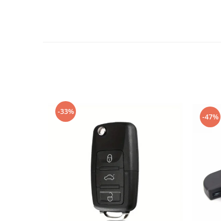
-33%
-47%