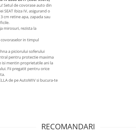
u! Setul de covorase auto din
i SEAT Ibiza IV, asigurand o
e 3 cm retine apa, zapada sau
icile.
a mirosuri, rezista la
 covoraselor in timpul
na a piciorului soferului
ntral pentru protectie maxima
si mentin proprietatile ani la
ui. Fii pregatit pentru orice
ta.
LA de pe AutoMIV si bucura-te
RECOMANDARI