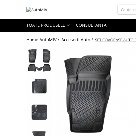
Toate Produsele
TOATE PRODUSELE
CONSULTANTA
Oferta Saptamanii
Home AutoMIV /
Accesorii Auto /
SET COVORASE AUTO C
Butoane
Butoane Geam
Bloc Lumini
Butoane Reglare Oglinzi
Seturi Butoane
Butoane Blocare/Deblocare
Buton Frana
Buton Clapeta Rezervor
Buton Portbagaj
Alte Butoane/Comutatoare
Butoane Semnalizare