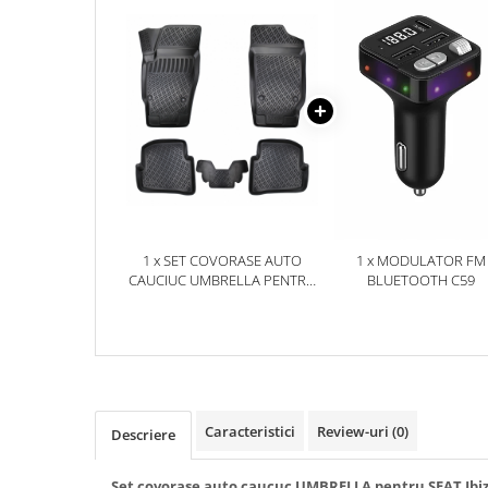
Accesorii Electronice Auto
Incarcatoare Auto
Accesorii pentru Roti si Anvelope
Husa Anvelope
Truse Chei
Organizatoare Auto
Iluminat Auto
Semnalizari
1 x SET COVORASE AUTO
1 x MODULATOR FM
Faruri Ceata
CAUCIUC UMBRELLA PENTRU
BLUETOOTH C59
Proiectoare
SEAT IBIZA IV 2008-2017
Accesorii LED
Becuri Auto
Piese Auto
Piese Caroserie
Caracteristici
Review-uri
(0)
Descriere
Amortizoare Capota
Set covorase auto caucuc UMBRELLA pentru SEAT Ibiza 