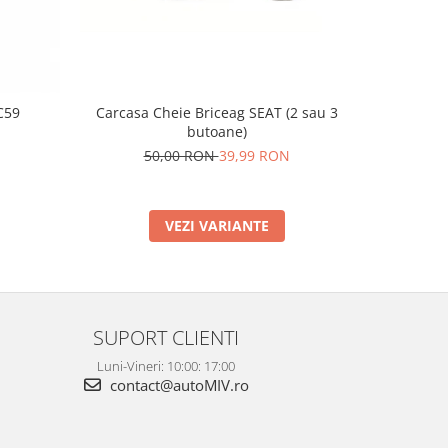
C59
Carcasa Cheie Briceag SEAT (2 sau 3
Supo
butoane)
2
50,00 RON
39,99 RON
VEZI VARIANTE
SUPORT CLIENTI
Luni-Vineri: 10:00: 17:00
contact@autoMIV.ro