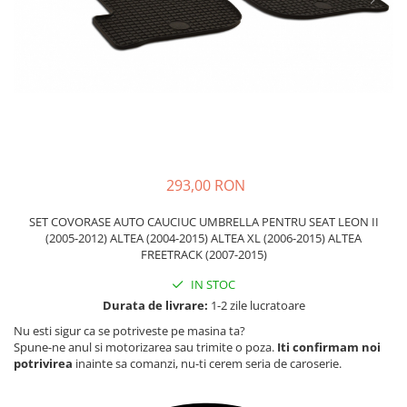
Carcasa Cheie
Accesorii Electronice Auto
Incarcatoare Auto
Accesorii pentru Roti si Anvelope
Husa Anvelope
Truse Chei
Organizatoare Auto
293,00 RON
SET COVORASE AUTO CAUCIUC UMBRELLA PENTRU SEAT LEON II
(2005-2012) ALTEA (2004-2015) ALTEA XL (2006-2015) ALTEA
FREETRACK (2007-2015)
IN STOC
Durata de livrare:
1-2 zile lucratoare
Nu esti sigur ca se potriveste pe masina ta?
Spune-ne anul si motorizarea sau trimite o poza.
Iti confirmam noi
potrivirea
inainte sa comanzi, nu-ti cerem seria de caroserie.