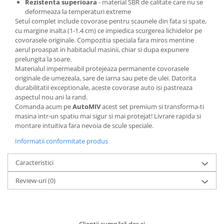
Rezistenta superioara
- material SBR de calitate care nu se
deformeaza la temperaturi extreme
Setul complet include covorase pentru scaunele din fata si spate,
cu margine inalta (1-1.4 cm) ce impiedica scurgerea lichidelor pe
covorasele originale. Compozitia speciala fara miros mentine
aerul proaspat in habitaclul masinii, chiar si dupa expunere
prelungita la soare.
Materialul impermeabil protejeaza permanente covorasele
originale de umezeala, sare de iarna sau pete de ulei. Datorita
durabilitatii exceptionale, aceste covorase auto isi pastreaza
aspectul nou ani la rand.
Comanda acum pe
AutoMIV
acest set premium si transforma-ti
masina intr-un spatiu mai sigur si mai protejat! Livrare rapida si
montare intuitiva fara nevoia de scule speciale.
Informatii conformitate produs
Caracteristici
Review-uri
(0)
Clienții cumpără des și