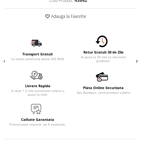
Cod Produs:
43842
Adauga la Favorite
Retur Gratuit 30 de Zile
Transport Gratuit
Ai pana la 30 zile sa returnezi
La toate comenzile peste 350 RON
produsul.
Livrare Rapida
Plata Online Securizata
In doar 1-2 zile lucratoare coletul a
Sau Ramburs, cand primesti coletul
ajuns la tine!
Calitate Garantata
Promisiunea noastră: vei fi mulțumit.