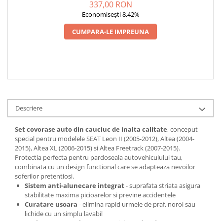
(2006-2015) ALTEA
337,00 RON
FREETRACK (2007-2015)
Economisești 8,42%
CUMPARA-LE IMPREUNA
Descriere
Set covorase auto din cauciuc de inalta calitate
, conceput
special pentru modelele SEAT Leon II (2005-2012), Altea (2004-
2015), Altea XL (2006-2015) si Altea Freetrack (2007-2015).
Protectia perfecta pentru pardoseala autovehiculului tau,
combinata cu un design functional care se adapteaza nevoilor
soferilor pretentiosi.
Sistem anti-alunecare integrat
- suprafata striata asigura
stabilitate maxima picioarelor si previne accidentele
Curatare usoara
- elimina rapid urmele de praf, noroi sau
lichide cu un simplu lavabil