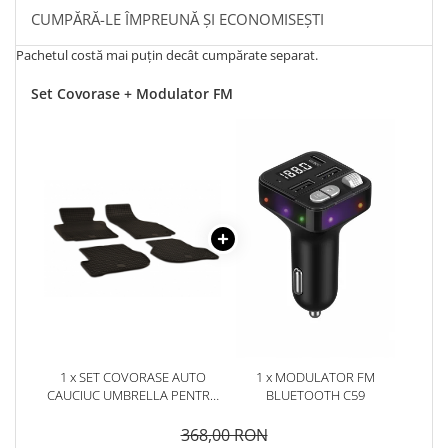
CUMPĂRĂ-LE ÎMPREUNĂ ȘI ECONOMISEȘTI
Pachetul costă mai puțin decât cumpărate separat.
Set Covorase + Modulator FM
1 x SET COVORASE AUTO
1 x MODULATOR FM
CAUCIUC UMBRELLA PENTRU
BLUETOOTH C59
SEAT LEON II (2005-2012)
ALTEA (2004-2015) ALTEA XL
368,00 RON