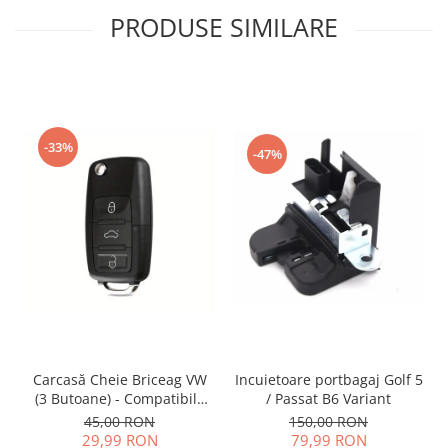
PRODUSE SIMILARE
-33%
-47%
Incuietoare portbagaj Golf 5
Carcasă Cheie Briceag VW
/ Passat B6 Variant
(3 Butoane) - Compatibilă
Golf 5, Jetta, Touran etc
150,00 RON
45,00 RON
79,99 RON
29,99 RON