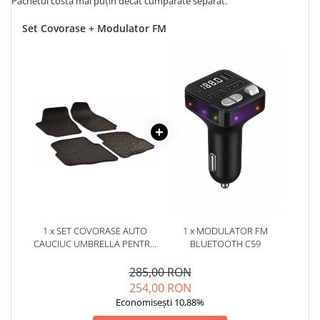
Pachetul costă mai puțin decât cumpărate separat.
Set Covorase + Modulator FM
1 x SET COVORASE AUTO
1 x MODULATOR FM
CAUCIUC UMBRELLA PENTRU
BLUETOOTH C59
SKODA FABIA (2000-2007)
285,00 RON
254,00 RON
Economisești 10,88%