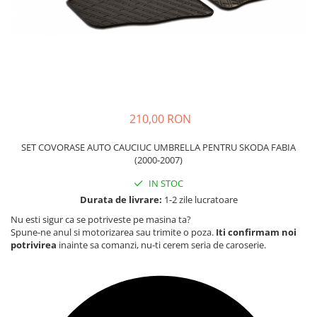
Carcasa Cheie
Accesorii Electronice Auto
Incarcatoare Auto
Accesorii pentru Roti si Anvelope
Husa Anvelope
Truse Chei
210,00 RON
Organizatoare Auto
SET COVORASE AUTO CAUCIUC UMBRELLA PENTRU SKODA FABIA
(2000-2007)
IN STOC
Durata de livrare:
1-2 zile lucratoare
Nu esti sigur ca se potriveste pe masina ta?
Spune-ne anul si motorizarea sau trimite o poza.
Iti confirmam noi
potrivirea
inainte sa comanzi, nu-ti cerem seria de caroserie.