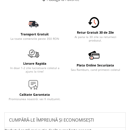
Retur Gratuit 30 de Zile
Transport Gratuit
Ai pana la 30 zile sa returnezi
La toate comenzile peste 350 RON
produsul.
Livrare Rapida
Plata Online Securizata
In doar 1-2 zile lucratoare coletul a
Sau Ramburs, cand primesti coletul
ajuns la tine!
Calitate Garantata
Promisiunea noastră: vei fi mulțumit.
CUMPĂRĂ-LE ÎMPREUNĂ ȘI ECONOMISEȘTI