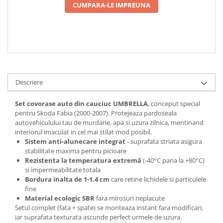
CUMPARA-LE IMPREUNA
Descriere
Set covorase auto din cauciuc UMBRELLA
, conceput special
pentru Skoda Fabia (2000-2007). Protejeaza pardoseala
autovehiculului tau de murdarie, apa si uzura zilnica, mentinand
interiorul imaculat in cel mai stilat mod posibil.
Sistem anti-alunecare integrat
- suprafata striata asigura
stabilitate maxima pentru picioare
Rezistenta la temperatura extremă
(-40°C pana la +80°C)
si impermeabilitate totala
Bordura inalta de 1-1.4 cm
care retine lichidele si particulele
fine
Material ecologic SBR
fara mirosuri neplacute
Setul complet (fata + spate) se monteaza instant fara modificari,
iar suprafata texturata ascunde perfect urmele de uzura.