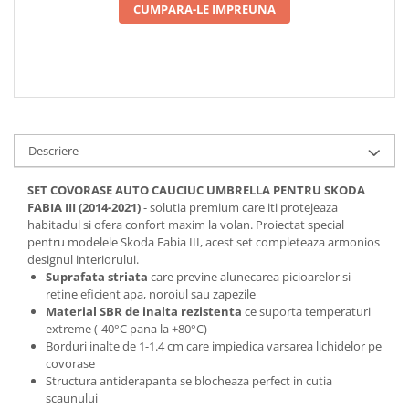
CUMPARA-LE IMPREUNA
Descriere
SET COVORASE AUTO CAUCIUC UMBRELLA PENTRU SKODA
FABIA III (2014-2021)
- solutia premium care iti protejeaza
habitaclul si ofera confort maxim la volan. Proiectat special
pentru modelele Skoda Fabia III, acest set completeaza armonios
designul interiorului.
Suprafata striata
care previne alunecarea picioarelor si
retine eficient apa, noroiul sau zapezile
Material SBR de inalta rezistenta
ce suporta temperaturi
extreme (-40°C pana la +80°C)
Borduri inalte de 1-1.4 cm care impiedica varsarea lichidelor pe
covorase
Structura antiderapanta se blocheaza perfect in cutia
scaunului