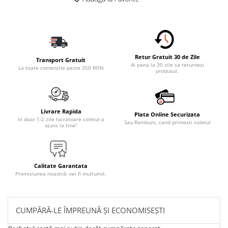
Retur Gratuit 30 de Zile
Transport Gratuit
Ai pana la 30 zile sa returnezi
La toate comenzile peste 350 RON
produsul.
Livrare Rapida
Plata Online Securizata
In doar 1-2 zile lucratoare coletul a
Sau Ramburs, cand primesti coletul
ajuns la tine!
Calitate Garantata
Promisiunea noastră: vei fi mulțumit.
CUMPĂRĂ-LE ÎMPREUNĂ ȘI ECONOMISEȘTI