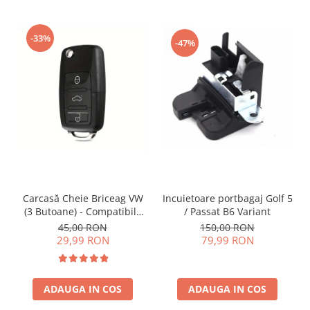
-33%
-47%
Incuietoare portbagaj Golf 5
Carcasă Cheie Briceag VW
/ Passat B6 Variant
(3 Butoane) - Compatibilă
Golf 5, Jetta, Touran etc
150,00 RON
45,00 RON
79,99 RON
29,99 RON
ADAUGA IN COS
ADAUGA IN COS