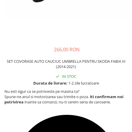
Carcasa Cheie
Accesorii Electronice Auto
Incarcatoare Auto
Accesorii pentru Roti si Anvelope
Husa Anvelope
Truse Chei
266,00 RON
Organizatoare Auto
SET COVORASE AUTO CAUCIUC UMBRELLA PENTRU SKODA FABIA III
(2014-2021)
IN STOC
Durata de livrare:
1-2 zile lucratoare
Nu esti sigur ca se potriveste pe masina ta?
Spune-ne anul si motorizarea sau trimite o poza.
Iti confirmam noi
potrivirea
inainte sa comanzi, nu-ti cerem seria de caroserie.