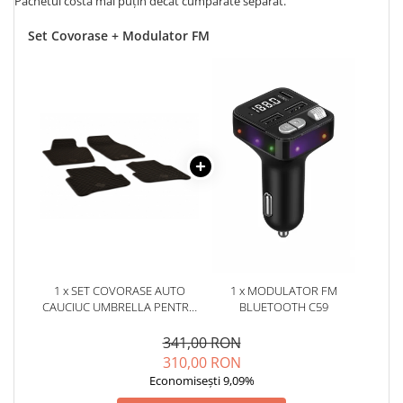
Pachetul costă mai puțin decât cumpărate separat.
Set Covorase + Modulator FM
1 x SET COVORASE AUTO
1 x MODULATOR FM
CAUCIUC UMBRELLA PENTRU
BLUETOOTH C59
SKODA FABIA III (2014-2021)
341,00 RON
310,00 RON
Economisești 9,09%