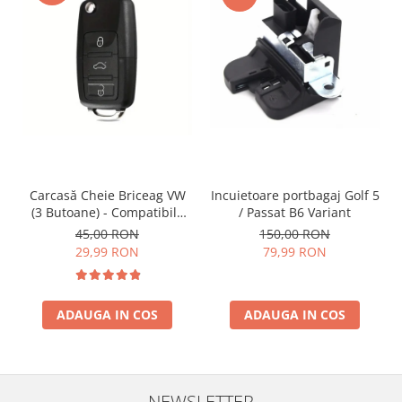
Incuietoare portbagaj Golf 5
Carcasă Cheie Briceag VW
/ Passat B6 Variant
(3 Butoane) - Compatibilă
Golf 5, Jetta, Touran etc
150,00 RON
45,00 RON
79,99 RON
29,99 RON
ADAUGA IN COS
ADAUGA IN COS
NEWSLETTER