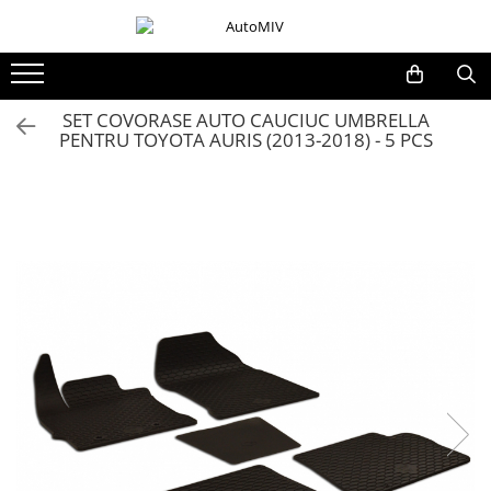
Toate Produsele
Oferta Saptamanii
SET COVORASE AUTO CAUCIUC UMBRELLA
PENTRU TOYOTA AURIS (2013-2018) - 5 PCS
Butoane
Butoane Geam
Bloc Lumini
Butoane Reglare Oglinzi
Seturi Butoane
Butoane Blocare/Deblocare
Buton Frana
Buton Clapeta Rezervor
Buton Portbagaj
Alte Butoane/Comutatoare
Butoane Semnalizare