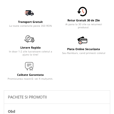
Accesorii Electronice Auto
Incarcatoare Auto
Accesorii pentru Roti si Anvelope
Retur Gratuit 30 de Zile
Transport Gratuit
Husa Anvelope
Ai pana la 30 zile sa returnezi
La toate comenzile peste 350 RON
produsul.
Truse Chei
Organizatoare Auto
Iluminat Auto
Livrare Rapida
Plata Online Securizata
In doar 1-2 zile lucratoare coletul a
Sau Ramburs, cand primesti coletul
Semnalizari
ajuns la tine!
Faruri Ceata
Proiectoare
Calitate Garantata
Accesorii LED
Promisiunea noastră: vei fi mulțumit.
Becuri Auto
Piese Auto
PACHETE SI PROMOTII
Piese Caroserie
Amortizoare Capota
Obd