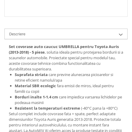
Spray Curatare Frane
Produse Intretinere si Detailing
Lubrifianti si Spray-uri de Curatare
Curatare si Detailing Interior
Descriere
Vopsitorie, Chituri si Adezivi
Set covorase auto caucuc UMBRELLA pentru Toyota Auris
Curatare si Detailing Exterior
(2013-2018) - 5 piese
, solutia ideala pentru protejarea bordurii si a
scaunelor automobile. Proiectate special pentru modelul tau,
Articole Auto Sezoniere
aceste covorase tehnice combina functionalitatea cu
Produse de Iarna
durabilitatea superioara.
Suprafata striata
care previne alunecarea picioarelor si
Cabluri Pornire
retine eficient namolul/apa
Produse de Vara
Material SBR ecologic
fara emisii de miros, ideal pentru
familii cu copii
Blog
Borduri inalte 1-1.4 cm
care impiedica varsarea lichidelor pe
podeaua masinii
Rezistent la temperaturi extreme
(-40°C pana la +80°C)
Setul complet include covorase fata + spate, perfect adaptate
dimensiunilor Toyota Auris generatia 2013-2018. Protectie totala
pentru interiorul autovehiculului, cu montare instant fara
ajustari. La AutoMIV iti oferim acces la produse testate in conditii