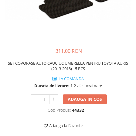
Schimbatoare Viteze
Accesorii Auto
Accesorii Auto Exterior
Husa Auto / Prelata Auto
Paravanturi Auto / Deflectoare Aer
Capace Roti
311,00 RON
Accesorii Interior Auto
SET COVORASE AUTO CAUCIUC UMBRELLA PENTRU TOYOTA AURIS
Inchidere Centralizata
(2013-2018) - 5 PCS
Huse Auto
LA COMANDA
Huse Scaune Auto
Durata de livrare:
1-2 zile lucratoare
Husa Volan
Tavite Portbagaj Dedicate
ADAUGA IN COS
Covorase Auto/ Presuri Auto
Cod Produs:
44332
Seturi Interior
Accesorii Siguranta Auto
Adauga la Favorite
Carcasa Cheie