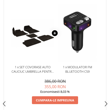
Oglinzi
Pompa Spalator Parbriz
Accesorii Camioane
Lampi si Proiectoare Camion
Marcaje si Echipamente de
Siguranta
Accesorii Cabina Camion
Echipamente Electrice si
Pneumatice
Echipamente ADR si Utilitare
1 x SET COVORASE AUTO
1 x MODULATOR FM
Uleiuri si Lichide Auto
CAUCIUC UMBRELLA PENTRU
BLUETOOTH C59
Aditivi Auto
TOYOTA AURIS (2013-2018) - 5
PCS
386,00 RON
Aditivi Combustibil
355,00 RON
Aditivi Ulei Motor
Economisesti 8,03 %
Aditivi DPF, Sistem Racire si
CUMPARA-LE IMPREUNA
Servodirectie
Antigel