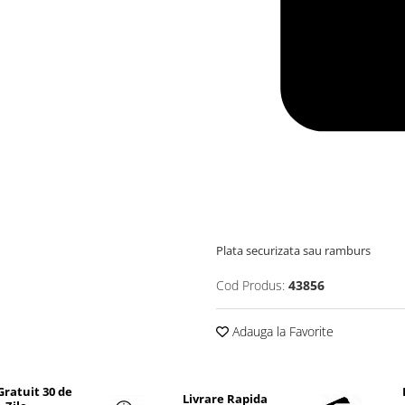
Plata securizata sau ramburs
Cod Produs:
43856
Adauga la Favorite
Gratuit 30 de
Livrare Rapida