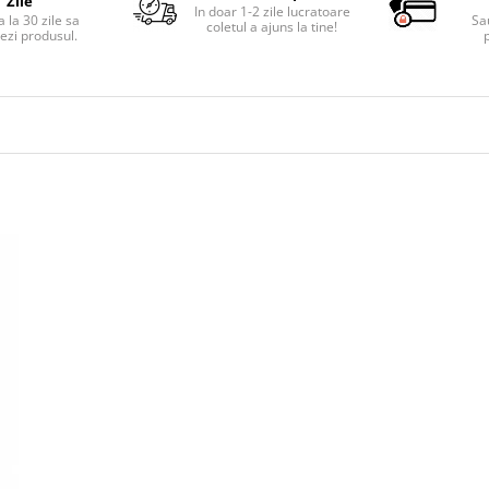
Zile
In doar 1-2 zile lucratoare
 la 30 zile sa
Sa
coletul a ajuns la tine!
ezi produsul.
p