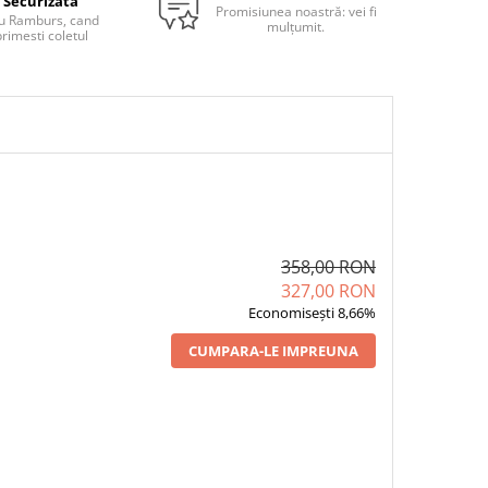
Securizata
Promisiunea noastră: vei fi
u Ramburs, cand
mulțumit.
rimesti coletul
358,00 RON
327,00 RON
Economisești 8,66%
CUMPARA-LE IMPREUNA