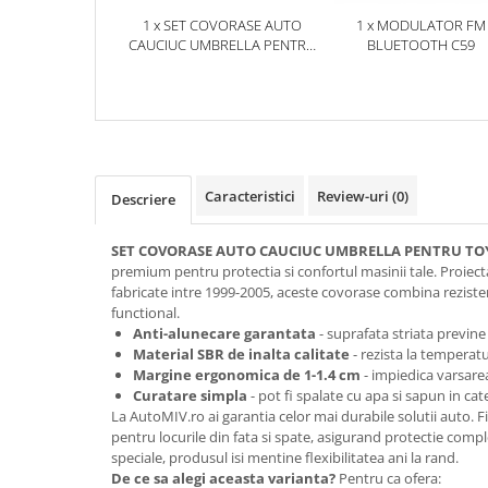
1 x SET COVORASE AUTO
1 x MODULATOR FM
CAUCIUC UMBRELLA PENTRU
BLUETOOTH C59
TOYOTA YARIS (1999-2005)
Caracteristici
Review-uri
(0)
Descriere
SET COVORASE AUTO CAUCIUC UMBRELLA PENTRU TOYO
premium pentru protectia si confortul masinii tale. Proiect
fabricate intre 1999-2005, aceste covorase combina reziste
functional.
Anti-alunecare garantata
- suprafata striata previne
Material SBR de inalta calitate
- rezista la temperat
Margine ergonomica de 1-1.4 cm
- impiedica varsare
Curatare simpla
- pot fi spalate cu apa si sapun in ca
La AutoMIV.ro ai garantia celor mai durabile solutii auto. 
pentru locurile din fata si spate, asigurand protectie comp
speciale, produsul isi mentine flexibilitatea ani la rand.
De ce sa alegi aceasta varianta?
Pentru ca ofera: