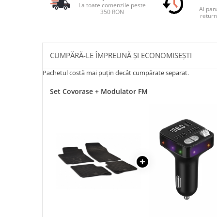
La toate comenzile peste
Ai pana
350 RON
return
CUMPĂRĂ-LE ÎMPREUNĂ ȘI ECONOMISEȘTI
Pachetul costă mai puțin decât cumpărate separat.
Set Covorase + Modulator FM