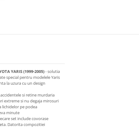
TA YARIS (1999-2005)
- solutia
ate special pentru modelele Yaris
nta la uzura cu un design
 accidentele si retine murdaria
uri extreme si nu degaja mirosuri
a lichidelor pe podea
teva minute
Fiecare set include covorase
leta. Datorita compozitiei