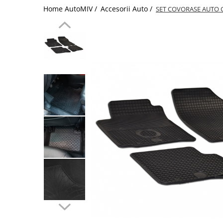
Home AutoMIV /
Accesorii Auto /
SET COVORASE AUTO C
Schimbatoare Viteze
Accesorii Auto
Accesorii Auto Exterior
Husa Auto / Prelata Auto
Paravanturi Auto / Deflectoare Aer
Capace Roti
Accesorii Interior Auto
Inchidere Centralizata
Huse Auto
Huse Scaune Auto
Husa Volan
Tavite Portbagaj Dedicate
Covorase Auto/ Presuri Auto
Seturi Interior
Accesorii Siguranta Auto
Carcasa Cheie