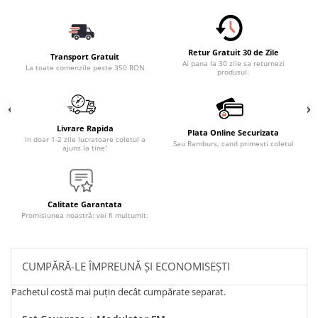
Retur Gratuit 30 de Zile
Transport Gratuit
Ai pana la 30 zile sa returnezi
La toate comenzile peste 350 RON
produsul.
Livrare Rapida
Plata Online Securizata
In doar 1-2 zile lucratoare coletul a
Sau Ramburs, cand primesti coletul
ajuns la tine!
Calitate Garantata
Promisiunea noastră: vei fi mulțumit.
CUMPĂRĂ-LE ÎMPREUNĂ ȘI ECONOMISEȘTI
Pachetul costă mai puțin decât cumpărate separat.