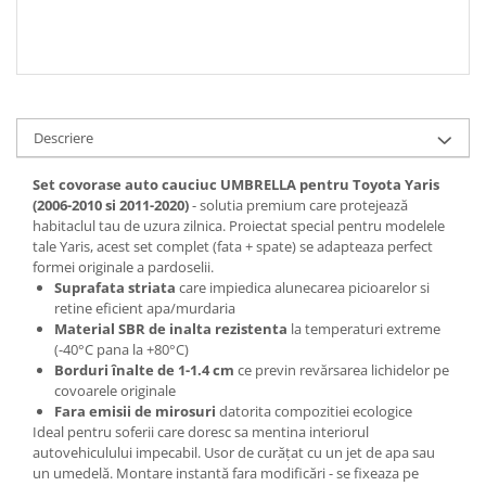
Descriere
Set covorase auto cauciuc UMBRELLA pentru Toyota Yaris
(2006-2010 si 2011-2020)
- solutia premium care protejează
habitaclul tau de uzura zilnica. Proiectat special pentru modelele
tale Yaris, acest set complet (fata + spate) se adapteaza perfect
formei originale a pardoselii.
Suprafata striata
care impiedica alunecarea picioarelor si
retine eficient apa/murdaria
Material SBR de inalta rezistenta
la temperaturi extreme
(-40°C pana la +80°C)
Borduri înalte de 1-1.4 cm
ce previn revărsarea lichidelor pe
covoarele originale
Fara emisii de mirosuri
datorita compozitiei ecologice
Ideal pentru soferii care doresc sa mentina interiorul
autovehiculului impecabil. Usor de curățat cu un jet de apa sau
un umedelă. Montare instantă fara modificări - se fixeaza pe