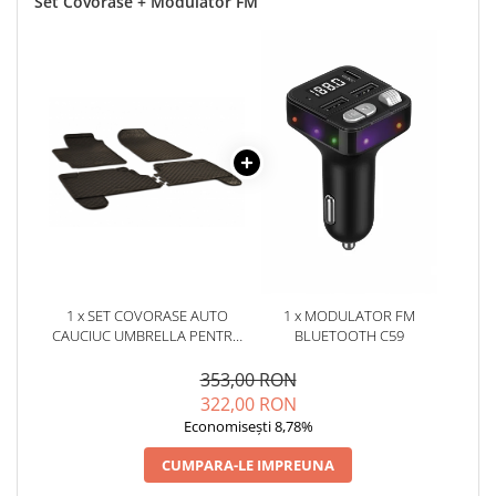
Set Covorase + Modulator FM
1 x SET COVORASE AUTO
1 x MODULATOR FM
CAUCIUC UMBRELLA PENTRU
BLUETOOTH C59
TOYOTA YARIS (2006-2010).
(2011-2020)
353,00 RON
322,00 RON
Economisești 8,78%
CUMPARA-LE IMPREUNA